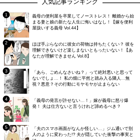
人気記事ランキング
義母の便利屋を卒業してノーストレス！ 離婚から始
まる妻と娘の新たな人生に悔いはなし！【嫁を便利
屋扱いする義母 Vol.44】
ほぼ手ぶらなのに彼女の荷物は持ちたくない？ 彼を
理解できないけど楽しまないともったいない！【あ
なたが理解できません Vol.8】
「あら、ごめんなさいね？」って絶対悪いと思って
ないでしょ…！ 私の畑に平然と踏み入る隣人…無
視？悪意？その行動にモヤモヤが止まらない
「義母の発言が許せない…！」嫁が義母に怒り爆
発！ 夫は仕方ないと言うけれど諦めるべき？
「夫のスマホ画面がなんか怪しい…」ジム通いで別
人のように変わった!? 夫が隠していた衝撃の事実と