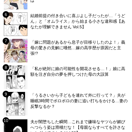
は
結婚前提の付き合いに喜ぶよし子だったが…「うど
ん」と「オムライス」から始まる小さな違和感【あ
なたが理解できません Vol.5】
「嫁に問題があるから息子が目移りしたのよ！」義
母の驚きの見解に唖然…嫁の高学歴が原因だと主
張!?
「私が絶対に娘の可能性を開花させる…！」娘に高
額を注ぎ自分の夢を押しつけた母の大誤算
「うるさいから子どもを連れて外に行って？」夫が
睡眠3時間でボロボロの妻に追い打ちをかける…妻の
反撃なるか？
夫が闇堕ちした瞬間…これまで嫌味なヤツらが媚び
へつらう姿は滑稽だな！【母親ならすべてを許さな