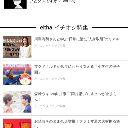
いとダメですか？ Vol.28】
eltha イチオシ特集
川島海荷さんと学ぶ 日常に潜む“人身取引”のリアル
オリコンタイアップ特集
マクドナルドが40年にわたり支える「小学生の甲子
園」
オリコンタイアップ特集
森崎ウィン×向井康二“両片思い”にキュンが止まら
ん！
オリコンタイアップ特集
お値段そのまま45％増量！ファミマ夏の大盤振る舞
い