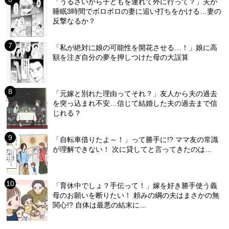
「うるさいから子どもを連れて外に行って？」夫が
睡眠3時間でボロボロの妻に追い打ちをかける…妻の
反撃なるか？
「私が絶対に娘の可能性を開花させる…！」娘に高
額を注ぎ自分の夢を押しつけた母の大誤算
「元嫁と別れた理由ってそれ？」友人から夫の過去
を突っ込まれ不安…信じて結婚した夫の過去まで信
じれる？
「自転車借りたよ～！」って勝手に!? ママ友の常識
が理解できない！ 次に貸してと言ってきたのは…
「育休中でしょ？手伝って！」嫁を好き勝手使う義
母のお願いを断りたい！ 頼みの綱の夫はまさかの無
関心!? 自体は最悪の結末に…