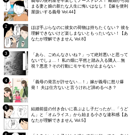
義母の便利屋を卒業してノーストレス！ 離婚から始
まる妻と娘の新たな人生に悔いはなし！【嫁を便利
屋扱いする義母 Vol.44】
ほぼ手ぶらなのに彼女の荷物は持ちたくない？ 彼を
理解できないけど楽しまないともったいない！【あ
なたが理解できません Vol.8】
「あら、ごめんなさいね？」って絶対悪いと思って
ないでしょ…！ 私の畑に平然と踏み入る隣人…無
視？悪意？その行動にモヤモヤが止まらない
「義母の発言が許せない…！」嫁が義母に怒り爆
発！ 夫は仕方ないと言うけれど諦めるべき？
結婚前提の付き合いに喜ぶよし子だったが…「うど
ん」と「オムライス」から始まる小さな違和感【あ
なたが理解できません Vol.5】