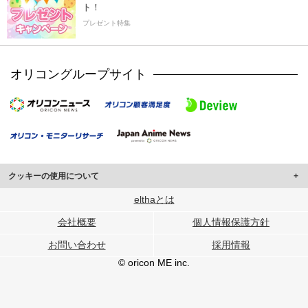
ト！
プレゼント特集
オリコングループサイト
クッキーの使用について
このサイトでは Cookie を使用して、ユーザーに合わせたコンテンツや広告の
elthaとは
表示、ソーシャル メディア機能の提供、広告の表示回数やクリック数の測定を
会社概要
個人情報保護方針
行っています。
また、ユーザーによるサイトの利用状況についても情報を収集し、ソーシャル
お問い合わせ
採用情報
メディアや広告配信、データ解析の各パートナーに提供しています。
各パートナーは、この情報とユーザーが各パートナーに提供した他の情報や、
© oricon ME inc.
ユーザーが各パートナーのサービスを使用したときに収集した他の情報を組み
合わせて使用することがあります。