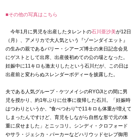
■その他の写真はこちら
今年1月に男児を出産したタレントの
石川亜沙美
が12日
（月）、アメリカで大人気という『ゾーンダイエット』
の生みの親であるバリー・シアーズ博士の来日記念会見
にゲストとして出席、出産後初めての公の場となった。
妊娠中に11キロも激太りしたという石川だが、この日は
出産前と変わらぬスレンダーボディーを披露した。
夫である人気グループ・ケツメイシのRYOJIとの間に男
児を授かり、約1年ぶりに仕事に復帰した石川。「妊娠時
はつわりというか、“食べつわり”で11キロも体重が増えて
しまったんですけど、育児をしながら自然な形で元の体
重に戻せました」とニッコリ。シンディ・クロフォード
サラ・ジェシカ・パーカーなどハリウッドセレブ御用