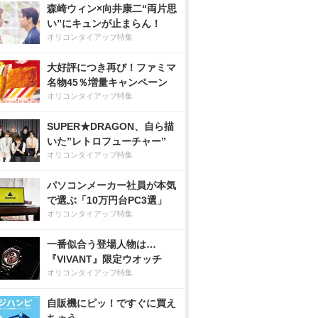
森崎ウィン×向井康二“両片思
い”にキュンが止まらん！
オリコンタイアップ特集
大好評につき再び！ファミマ
名物45％増量キャンペーン
オリコンタイアップ特集
SUPER★DRAGON、自ら描
いた”レトロフューチャー”
オリコンタイアップ特集
パソコンメーカー社員が本気
で選ぶ「10万円台PC3選」
オリコンタイアップ特集
一番似合う登場人物は…
『VIVANT』限定ウオッチ
オリコンタイアップ特集
自販機にピッ！ですぐに買え