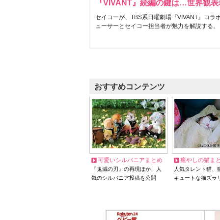
『VIVANT』続編の鍵は…世界観
セイコーが、TBS系日曜劇場『VIVANT』コ
ューサーとセイコー担当者が魅力を解説する。
おすすめコンテンツ
可愛いシルバニアまとめ
癒やしの猫ま
『鬼滅の刃』の再現ほか、人
人気タレント猫、
気のシルバニア投稿を公開
キュートな猫ズラ