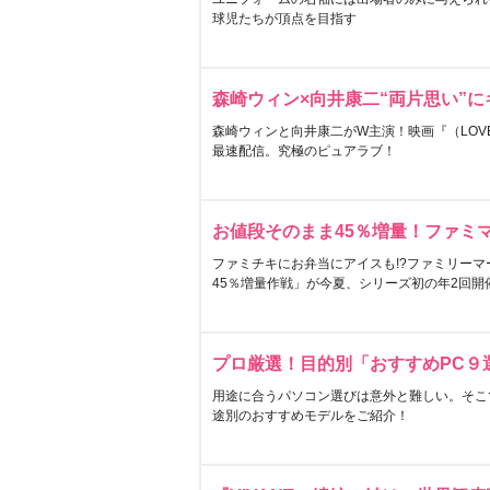
球児たちが頂点を目指す
森崎ウィン×向井康二“両片思い”
森崎ウィンと向井康二がW主演！映画『（LOVE S
最速配信。究極のピュアラブ！
お値段そのまま45％増量！ファミ
ファミチキにお弁当にアイスも!?ファミリーマ
45％増量作戦」が今夏、シリーズ初の年2回開
プロ厳選！目的別「おすすめPC９
用途に合うパソコン選びは意外と難しい。そこ
途別のおすすめモデルをご紹介！