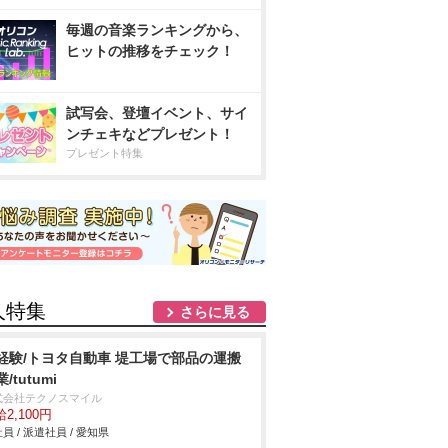
毎週の音楽ランキングから、
ヒットの推移をチェック！
試写会、登壇イベント、サイ
ンチェキなどプレゼント！
プレゼント特集
人特集
さらに見る
経験/トヨタ自動車 堤工場で部品の運搬
/tutumi
式会社テクノスマイル
2,100円
員 / 派遣社員 / 愛知県