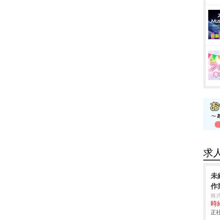
求
未
作業
株
時給
正社