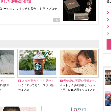
表現した腕時計登場
登
ラボレーションウオッチを製作。ドラマプロデ
とめ
スタバ新作イッキ見せ！
天使級に可愛い子供たち
猫写真集…
いくつ知ってる？ スタバ新
ペットと子供の仲良しショッ
リ
作まとめ
ト他、SNS話題キッズまとめ