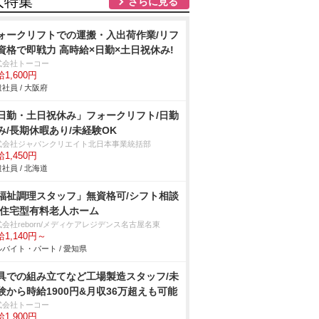
人特集
さらに見る
ォークリフトでの運搬・入出荷作業/リフ
資格で即戦力 高時給×日勤×土日祝休み!
式会社トーコー
1,600円
社員 / 大阪府
日勤・土日祝休み」フォークリフト/日勤
み/長期休暇あり/未経験OK
式会社ジャパンクリエイト北日本事業統括部
1,450円
社員 / 北海道
福祉調理スタッフ」無資格可/シフト相談
/住宅型有料老人ホーム
会社reborn/メディケアレジデンス名古屋名東
1,140円～
バイト・パート / 愛知県
具での組み立てなど工場製造スタッフ/未
験から時給1900円&月収36万超えも可能
式会社トーコー
1,900円