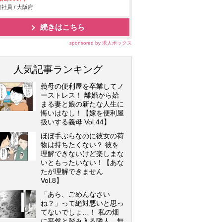
社員 / 大阪府
続きはこちら
sponsored by 求人ボックス
人気記事ランキング
義母の便利屋を卒業してノ
ーストレス！ 離婚から始
まる妻と娘の新たな人生に
悔いはなし！【嫁を便利屋
扱いする義母 Vol.44】
ほぼ手ぶらなのに彼女の荷
物は持ちたくない？ 彼を
理解できないけど楽しまな
いともったいない！【あな
たが理解できません
Vol.8】
「あら、ごめんなさい
ね？」って絶対悪いと思っ
てないでしょ…！ 私の畑
に平然と踏み入る隣人…無