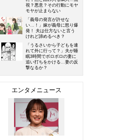
視？悪意？その行動にモヤ
モヤが止まらない
「義母の発言が許せな
い…！」嫁が義母に怒り爆
発！ 夫は仕方ないと言う
けれど諦めるべき？
「うるさいから子どもを連
れて外に行って？」夫が睡
眠3時間でボロボロの妻に
追い打ちをかける…妻の反
撃なるか？
エンタメニュース