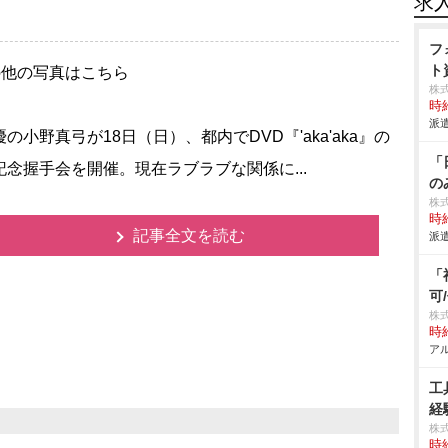
求
フ
ト
の他の写真はこちら
株
時給
派遣
小野真弓が18日（日）、都内でDVD『'aka'aka』の
「
記念握手会を開催。現在ラブラブな関係に...
の
株
時給
記事全文を読む
派遣
「
可
株式
時給
アル
工
経
株
時給