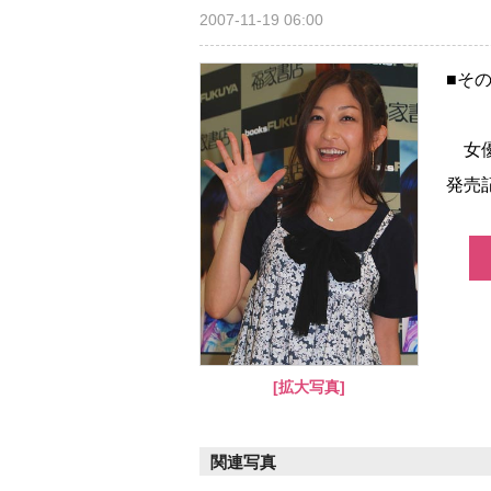
2007-11-19 06:00
■そ
女優の
発売
[拡大写真]
関連写真