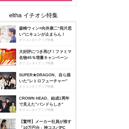
森崎ウィン×向井康二“両片思
い”にキュンが止まらん！
オリコンタイアップ特集
大好評につき再び！ファミマ
名物45％増量キャンペーン
オリコンタイアップ特集
SUPER★DRAGON、自ら描
いた”レトロフューチャー”
オリコンタイアップ特集
CROWN HEAD、結成1周年
で見えた”バンドらしさ”
オリコンタイアップ特集
【驚愕】メーカー社員が推す
「10万円台」神コスパPC