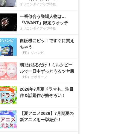
オリコンタイアップ特集
一番似合う登場人物は…
『VIVANT』限定ウオッチ
オリコンタイアップ特集
自販機にピッ！ですぐに買え
ちゃう
（PR）ジハンピ
朝1分貼るだけ！ミルクピー
ルで一日中ずっとうるツヤ肌
（PR）サボリーノ
2026年7月夏ドラマも、注目
作＆話題作が勢ぞろい！
【夏アニメ2026】7月期夏の
新アニメを一挙紹介！