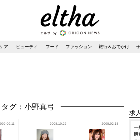
ケア
ビューティ
フード
ファッション
旅行＆おでかけ
ンケア
ダイエット・ボディケア
ヘアスタイル・ヘアアレンジ
タグ：小野真弓
求
009.09.11
2008.10.26
2008.02.18
一
購