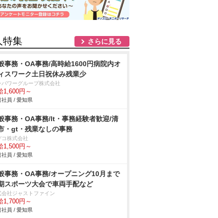
人特集
さらに見る
般事務・OA事務/高時給1600円病院内オ
ィスワーク土日祝休み残業少
ンパワーグループ株式会社
1,600円～
社員 / 愛知県
般事務・OA事務/lt・事務経験者歓迎/清
市・gt・残業なしの事務
デコ株式会社
1,500円～
社員 / 愛知県
般事務・OA事務/オープニング10月まで
期スポーツ大会で車両手配など
式会社ジャストファイン
1,700円～
社員 / 愛知県