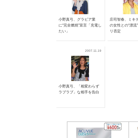
小野真弓、グラビア業
庄司智春、ミキ
に“完全燃焼”宣言「充電し
の女性との“漂流
たい」
リ否定
2007.11.19
小野真弓、「相変わらず
ラブラブ」な相手を告白