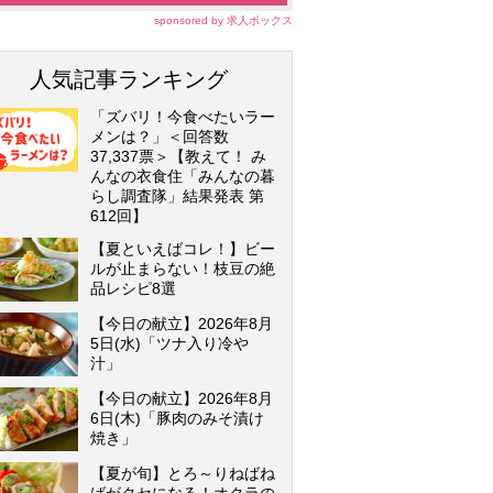
sponsored by 求人ボックス
人気記事ランキング
「ズバリ！今食べたいラー
メンは？」＜回答数
37,337票＞【教えて！ み
んなの衣食住「みんなの暮
らし調査隊」結果発表 第
612回】
【夏といえばコレ！】ビー
ルが止まらない！枝豆の絶
品レシピ8選
【今日の献立】2026年8月
5日(水)「ツナ入り冷
汁」
【今日の献立】2026年8月
6日(木)「豚肉のみそ漬け
焼き」
【夏が旬】とろ～りねばね