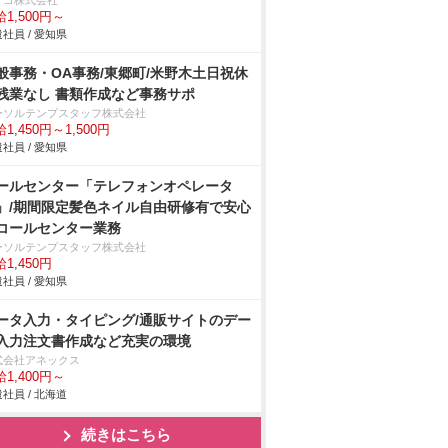
デコ株式会社
1,500円～
社員 / 愛知県
般事務・OA事務/東郷町/米野木土日祝休
残業なし 書類作成など事務サポ
ーソルテンプスタッフ株式会社
1,450円～1,500円
社員 / 愛知県
ールセンター「テレフォンオペレータ
」/期間限定髪色ネイル自由研修有で安心
コールセンター業務
ーソルテンプスタッフ株式会社
1,450円
社員 / 愛知県
ータ入力・タイピング/通販サイトのデー
入力注文書作成など充実の環境
式会社アネックス
1,400円～
社員 / 北海道
続きはこちら