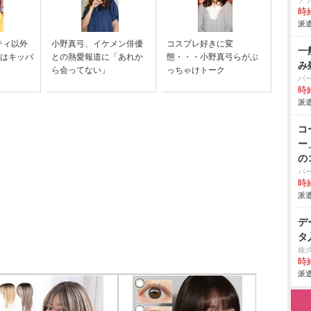
ア
時給
派遣
ティ以外
小野真弓、イケメン俳優
コスプレ好きに変
一
”はキッパ
との熱愛報道に「あれか
態・・・小野真弓らがぶ
み
ら会ってない」
っちゃけトーク
パ
時給
派遣
コ
ー
の
パ
時給
派遣
デ
タ
株
時給
派遣