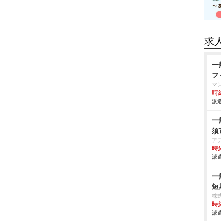
求
一
フ
マ
時給
派遣
一
須
ア
時給
派遣
一
短
株
時給
派遣