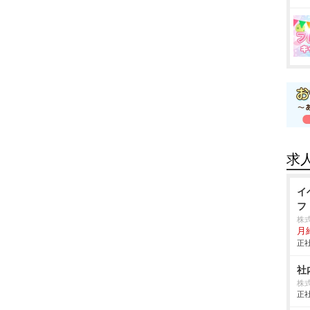
求
イ
フ
株
月
正社
社
株式
正社