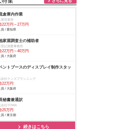
人特集
さらに見る
流倉庫内作業
古屋営業所
給22万円～27万円
員 / 愛知県
地家屋調査士の補助者
堤登記測量事務所
給22万円～40万円
員 / 大阪府
ベントブースのディスプレイ制作スタッ
式会社ケンズプランニング
給22万円
員 / 大阪府
長秘書兼通訳
式会社TOWA
給25万円
員 / 東京都
続きはこちら