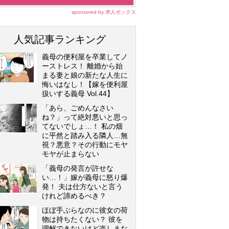
sponsored by 求人ボックス
人気記事ランキング
義母の便利屋を卒業してノ
ーストレス！ 離婚から始
まる妻と娘の新たな人生に
悔いはなし！【嫁を便利屋
扱いする義母 Vol.44】
「あら、ごめんなさい
ね？」って絶対悪いと思っ
てないでしょ…！ 私の畑
に平然と踏み入る隣人…無
視？悪意？その行動にモヤ
モヤが止まらない
「義母の発言が許せな
い…！」嫁が義母に怒り爆
発！ 夫は仕方ないと言う
けれど諦めるべき？
ほぼ手ぶらなのに彼女の荷
物は持ちたくない？ 彼を
理解できないけど楽しまな