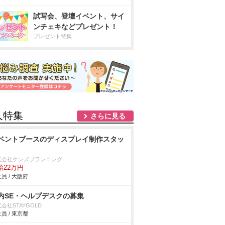
試写会、登壇イベント、サイ
ンチェキなどプレゼント！
プレゼント特集
人特集
さらに見る
ベントブースのディスプレイ制作スタッ
式会社ケンズプランニング
給22万円
員 / 大阪府
内SE・ヘルプデスクの募集
会社STAYGOLD
員 / 東京都