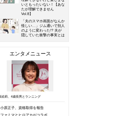
いともったいない！【あな
たが理解できません
Vol.8】
「夫のスマホ画面がなんか
怪しい…」ジム通いで別人
のように変わった!? 夫が
隠していた衝撃の事実とは
エンタメニュース
坂絵莉、4歳長男とランニング
小原正子、資格取得を報告
ファミマとヒロアカがコラボ