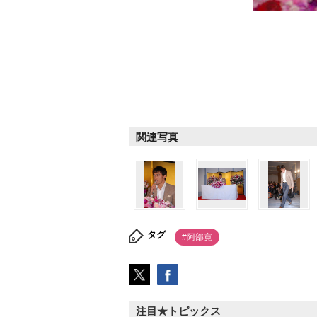
関連写真
タグ
#阿部寛
注目★トピックス