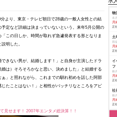
求
物
名
30分より、東京・テレビ朝日で28歳の一般人女性との結
月
の予定など詳細は決まっていないという。来年5月公開の
正社
め「この日しか、時間が取れず急遽発表する形となりま
土
雨
と説明した。
月
正社
できない男が、結婚します！」と自身が主演したドラ
イ
フ
結婚は）そろそろかなと思い、決めました」と結婚する
株
月
なぁ」と照れながら、これまでの馴れ初めを話した阿部
正社
感じたことはない！」と相性がバッチリなところをアピ
社
株
月
正社
て見せます！ 2007年エンタメ総決算！！