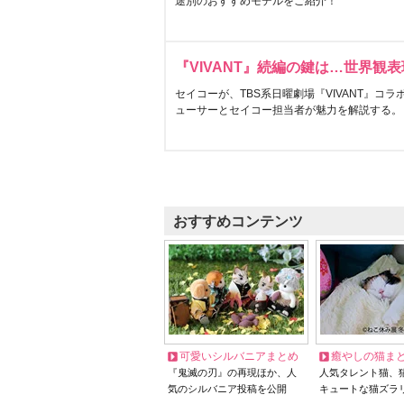
途別のおすすめモデルをご紹介！
『VIVANT』続編の鍵は…世界観
セイコーが、TBS系日曜劇場『VIVANT』コ
ューサーとセイコー担当者が魅力を解説する。
おすすめコンテンツ
可愛いシルバニアまとめ
癒やしの猫ま
『鬼滅の刃』の再現ほか、人
人気タレント猫、
気のシルバニア投稿を公開
キュートな猫ズラ