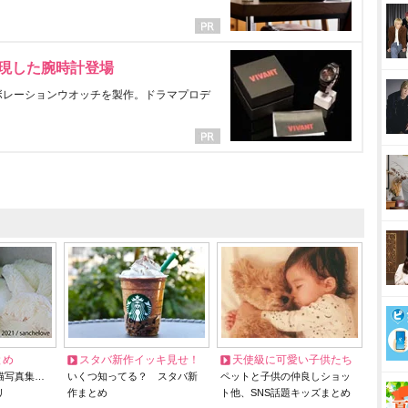
表現した腕時計登場
ラボレーションウオッチを製作。ドラマプロデ
とめ
スタバ新作イッキ見せ！
天使級に可愛い子供たち
猫写真集…
いくつ知ってる？ スタバ新
ペットと子供の仲良しショッ
リ
作まとめ
ト他、SNS話題キッズまとめ