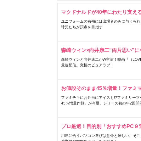
マクドナルドが40年にわたり支え
ユニフォームの右袖には出場者のみに与えられ
球児たちが頂点を目指す
森崎ウィン×向井康二“両片思い”
森崎ウィンと向井康二がW主演！映画『（LOVE S
最速配信。究極のピュアラブ！
お値段そのまま45％増量！ファミ
ファミチキにお弁当にアイスも!?ファミリーマ
45％増量作戦」が今夏、シリーズ初の年2回開
プロ厳選！目的別「おすすめPC９
用途に合うパソコン選びは意外と難しい。そこ