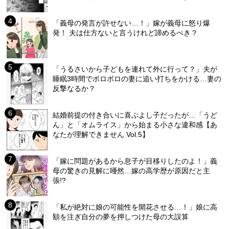
「義母の発言が許せない…！」嫁が義母に怒り爆
発！ 夫は仕方ないと言うけれど諦めるべき？
「うるさいから子どもを連れて外に行って？」夫が
睡眠3時間でボロボロの妻に追い打ちをかける…妻の
反撃なるか？
結婚前提の付き合いに喜ぶよし子だったが…「うど
ん」と「オムライス」から始まる小さな違和感【あ
なたが理解できません Vol.5】
「嫁に問題があるから息子が目移りしたのよ！」義
母の驚きの見解に唖然…嫁の高学歴が原因だと主
張!?
「私が絶対に娘の可能性を開花させる…！」娘に高
額を注ぎ自分の夢を押しつけた母の大誤算