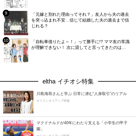
「元嫁と別れた理由ってそれ？」友人から夫の過去
を突っ込まれ不安…信じて結婚した夫の過去まで信
じれる？
「自転車借りたよ～！」って勝手に!? ママ友の常識
が理解できない！ 次に貸してと言ってきたのは…
eltha イチオシ特集
川島海荷さんと学ぶ 日常に潜む“人身取引”のリアル
オリコンタイアップ特集
マクドナルドが40年にわたり支える「小学生の甲子
園」
オリコンタイアップ特集