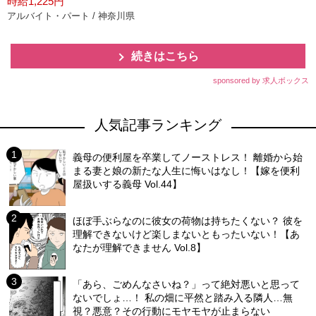
時給1,225円
アルバイト・パート / 神奈川県
続きはこちら
sponsored by 求人ボックス
人気記事ランキング
義母の便利屋を卒業してノーストレス！ 離婚から始
まる妻と娘の新たな人生に悔いはなし！【嫁を便利
屋扱いする義母 Vol.44】
ほぼ手ぶらなのに彼女の荷物は持ちたくない？ 彼を
理解できないけど楽しまないともったいない！【あ
なたが理解できません Vol.8】
「あら、ごめんなさいね？」って絶対悪いと思って
ないでしょ…！ 私の畑に平然と踏み入る隣人…無
視？悪意？その行動にモヤモヤが止まらない