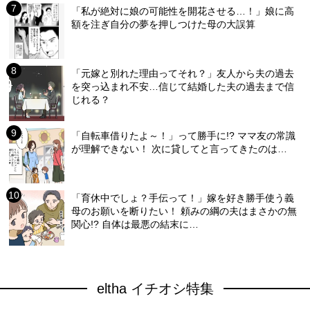
「私が絶対に娘の可能性を開花させる…！」娘に高
額を注ぎ自分の夢を押しつけた母の大誤算
「元嫁と別れた理由ってそれ？」友人から夫の過去
を突っ込まれ不安…信じて結婚した夫の過去まで信
じれる？
「自転車借りたよ～！」って勝手に!? ママ友の常識
が理解できない！ 次に貸してと言ってきたのは…
「育休中でしょ？手伝って！」嫁を好き勝手使う義
母のお願いを断りたい！ 頼みの綱の夫はまさかの無
関心!? 自体は最悪の結末に…
eltha イチオシ特集