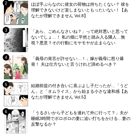
ほぼ手ぶらなのに彼女の荷物は持ちたくない？ 彼を
理解できないけど楽しまないともったいない！【あ
なたが理解できません Vol.8】
「あら、ごめんなさいね？」って絶対悪いと思って
ないでしょ…！ 私の畑に平然と踏み入る隣人…無
視？悪意？その行動にモヤモヤが止まらない
「義母の発言が許せない…！」嫁が義母に怒り爆
発！ 夫は仕方ないと言うけれど諦めるべき？
結婚前提の付き合いに喜ぶよし子だったが…「うど
ん」と「オムライス」から始まる小さな違和感【あ
なたが理解できません Vol.5】
「うるさいから子どもを連れて外に行って？」夫が
睡眠3時間でボロボロの妻に追い打ちをかける…妻の
反撃なるか？