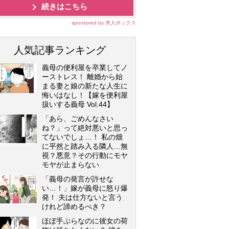
続きはこちら
sponsored by 求人ボックス
人気記事ランキング
義母の便利屋を卒業してノ
ーストレス！ 離婚から始
まる妻と娘の新たな人生に
悔いはなし！【嫁を便利屋
扱いする義母 Vol.44】
「あら、ごめんなさい
ね？」って絶対悪いと思っ
てないでしょ…！ 私の畑
に平然と踏み入る隣人…無
視？悪意？その行動にモヤ
モヤが止まらない
「義母の発言が許せな
い…！」嫁が義母に怒り爆
発！ 夫は仕方ないと言う
けれど諦めるべき？
ほぼ手ぶらなのに彼女の荷