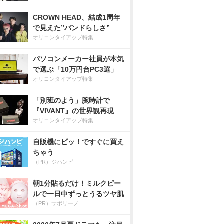
CROWN HEAD、結成1周年
で見えた”バンドらしさ”
オリコンタイアップ特集
パソコンメーカー社員が本気
で選ぶ「10万円台PC3選」
オリコンタイアップ特集
「別班のよう」腕時計で
『VIVANT』の世界観再現
オリコンタイアップ特集
自販機にピッ！ですぐに買え
ちゃう
（PR）ジハンピ
朝1分貼るだけ！ミルクピー
ルで一日中ずっとうるツヤ肌
（PR）サボリーノ