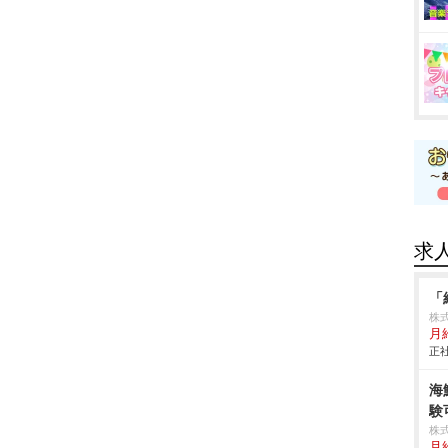
求
「
株
月
正社
海
験
株式
月