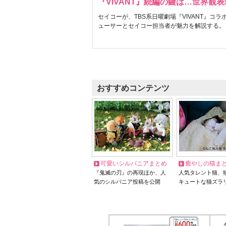
『VIVANT』続編の鍵は…世界観
セイコーが、TBS系日曜劇場『VIVANT』コ
ューサーとセイコー担当者が魅力を解説する。
おすすめコンテンツ
可愛いシルバニアまとめ
癒やしの猫ま
『鬼滅の刃』の再現ほか、人
人気タレント猫、
気のシルバニア投稿を公開
キュートな猫ズラ