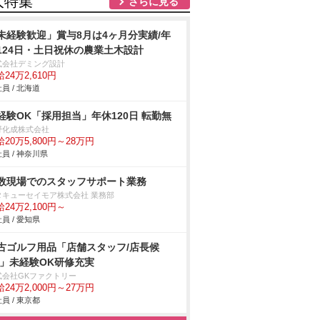
人特集
さらに見る
未経験歓迎」賞与8月は4ヶ月分実績/年
124日・土日祝休の農業土木設計
式会社デミング設計
24万2,610円
員 / 北海道
経験OK「採用担当」年休120日 転勤無
野化成株式会社
20万5,800円～28万円
員 / 神奈川県
数現場でのスタッフサポート業務
タキューセイモア株式会社 業務部
24万2,100円～
員 / 愛知県
古ゴルフ用品「店舗スタッフ/店長候
/」未経験OK研修充実
式会社GKファクトリー
24万2,000円～27万円
員 / 東京都