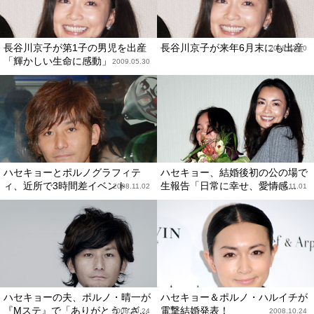
長谷川京子が第1子の男児を出産
長谷川京子が来年6月末にも出産
2008.12.10
「輝かしい生命に感動」
2009.05.30
ハセキョーとポルノグラフィテ
ハセキョー、結婚後初の公の場で
ィ、近所で3時間差イベント
生報告「日常に幸せ、愛情感...
2008.11.02
2008.11.01
ハセキョーの夫、ポルノ・晴一が
ハセキョー＆ポルノ・ハルイチが
『Mステ』で「ありがとうござ...
電撃結婚発表！
2008.10.24
2008.10.24