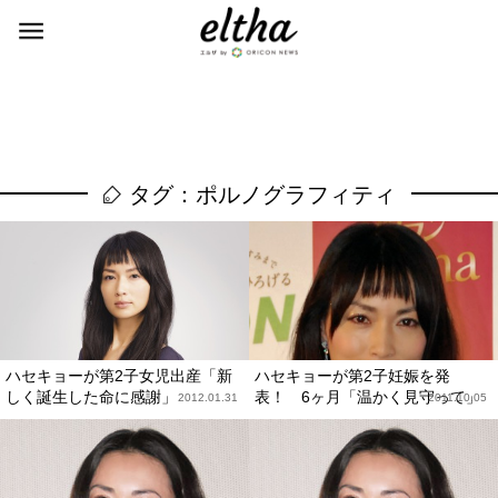
タグ：ポルノグラフィティ
ハセキョーが第2子女児出産「新
ハセキョーが第2子妊娠を発
しく誕生した命に感謝」
表！ 6ヶ月「温かく見守って」
2012.01.31
2011.10.05