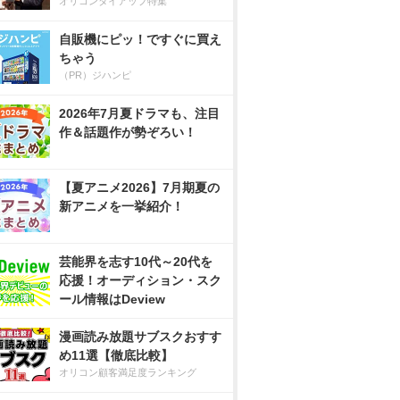
オリコンタイアップ特集
自販機にピッ！ですぐに買え
ちゃう
（PR）ジハンピ
2026年7月夏ドラマも、注目
作＆話題作が勢ぞろい！
【夏アニメ2026】7月期夏の
新アニメを一挙紹介！
芸能界を志す10代～20代を
応援！オーディション・スク
ール情報はDeview
漫画読み放題サブスクおすす
め11選【徹底比較】
オリコン顧客満足度ランキング