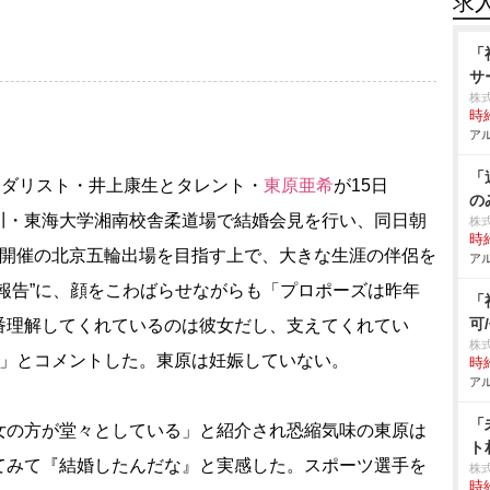
求
「
サ
株
時給
アル
「
メダリスト・井上康生とタレント・
東原亜希
が15日
の
川・東海大学湘南校舎柔道場で結婚会見を行い、同日朝
株式
時給
月開催の北京五輪出場を目指す上で、大きな生涯の伴侶を
アル
報告”に、顔をこわばらせながらも「プロポーズは昨年
「
可
番理解してくれているのは彼女だし、支えてくれてい
株
！」とコメントした。東原は妊娠していない。
時給
アル
「
の方が堂々としている」と紹介され恐縮気味の東原は
ト
てみて『結婚したんだな』と実感した。スポーツ選手を
株式
時給