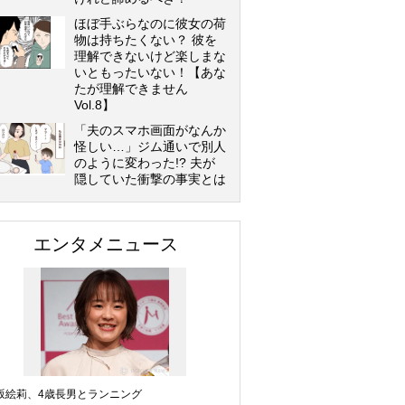
ほぼ手ぶらなのに彼女の荷
物は持ちたくない？ 彼を
理解できないけど楽しまな
いともったいない！【あな
たが理解できません
Vol.8】
「夫のスマホ画面がなんか
怪しい…」ジム通いで別人
のように変わった!? 夫が
隠していた衝撃の事実とは
エンタメニュース
坂絵莉、4歳長男とランニング