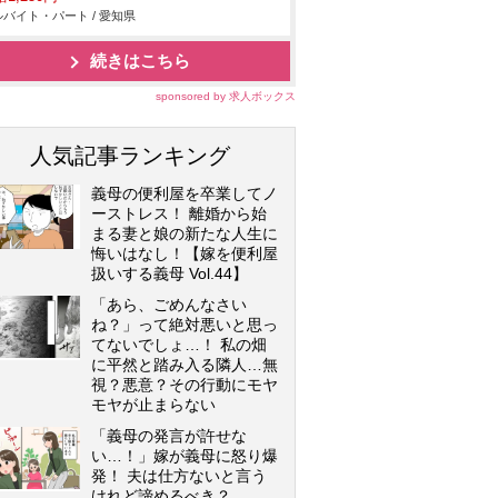
バイト・パート / 愛知県
続きはこちら
sponsored by 求人ボックス
人気記事ランキング
義母の便利屋を卒業してノ
ーストレス！ 離婚から始
まる妻と娘の新たな人生に
悔いはなし！【嫁を便利屋
扱いする義母 Vol.44】
「あら、ごめんなさい
ね？」って絶対悪いと思っ
てないでしょ…！ 私の畑
に平然と踏み入る隣人…無
視？悪意？その行動にモヤ
モヤが止まらない
「義母の発言が許せな
い…！」嫁が義母に怒り爆
発！ 夫は仕方ないと言う
けれど諦めるべき？