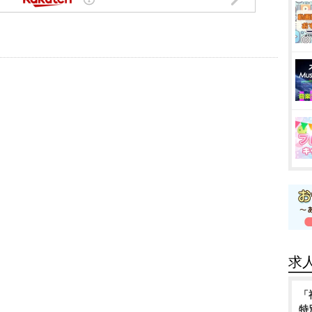
求
「
特