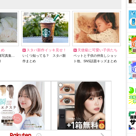
とめ
スタバ新作イッキ見せ！
天使級に可愛い子供たち
猫写真集…
いくつ知ってる？ スタバ新
ペットと子供の仲良しショッ
リ
作まとめ
ト他、SNS話題キッズまとめ