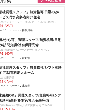
人特集
さらに見る
福祉調理スタッフ」無資格可/日勤のみ/
ービス付き高齢者向け住宅
式会社ティー・シー・エス/ケアプロ21いせはら
1,225円
バイト・パート / 神奈川県
週2から可」調理スタッフ/無資格可/日勤
み/訪問介護/社会保障完備
会社S301/ヘルパーステーション かりん
1,140円
バイト・パート / 愛知県
福祉調理スタッフ」無資格可/シフト相談
/住宅型有料老人ホーム
式会社来夢舘
1,075円
バイト・パート / 北海道
未経験OK」調理スタッフ/無資格可/シフ
相談可/高齢者住宅/社会保障完備
会社Risicare/在宅介護支援住宅 なごみの家
1,250円～