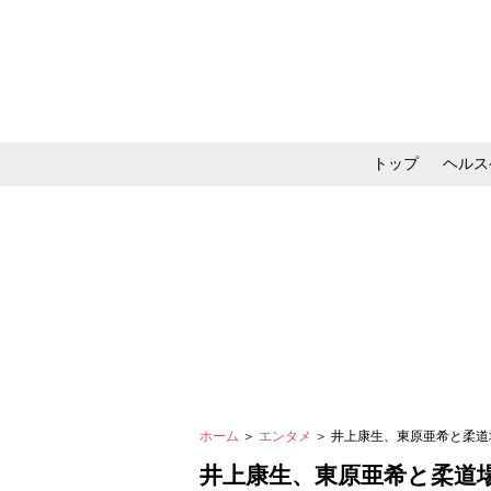
トップ
ヘルス
メイク・コスメ・スキ
ホーム
＞
エンタメ
＞ 井上康生、東原亜希と柔
井上康生、東原亜希と柔道