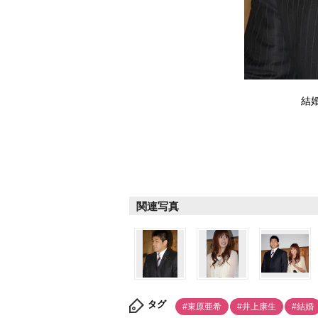
結
関連写真
タグ
#東原亜希
#井上康生
#結婚