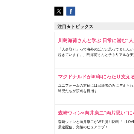
注目★トピックス
川島海荷さんと学ぶ 日常に潜む“人
「人身取引」って海外の話だと思ってませんか
起きています。川島海荷さんと学ぶリアルな実
マクドナルドが40年にわたり支え
ユニフォームの右袖には出場者のみに与えられ
球児たちが頂点を目指す
森崎ウィン×向井康二“両片思い”
森崎ウィンと向井康二がW主演！映画『（LOVE S
最速配信。究極のピュアラブ！