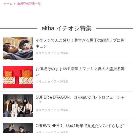
ホーム
東原亜希記事一覧
eltha イチオシ特集
イケメンてんこ盛り！尊すぎる男子の純情ラブに胸
キュン
オリコンタイアップ特集
お値段そのまま45％増量！ファミマ夏の大盤振る舞
い
オリコンタイアップ特集
SUPER★DRAGON、自ら描いた”レトロフューチャ
ー”
オリコンタイアップ特集
CROWN HEAD、結成1周年で見えた”バンドらしさ”
オリコンタイアップ特集