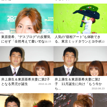
東原亜希、“デスブログ”の反響気
人気の“寝相アート”も体験でき
にせず「全然考えて書いてな...
る、東京ミッドタウンとコラボ...
2013.06.15
2013.05.15
井上康生＆東原亜希夫妻に第2子
井上康生＆東原亜希夫妻に第2
となる男児が誕生
子 11月誕生に向け「もう今か
2010.11.26
ら...
2010.06.23