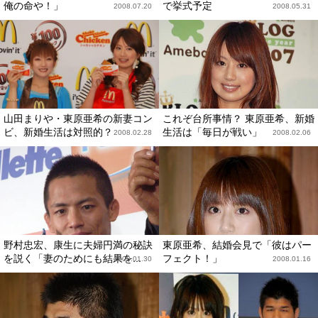
俺の命や！」
で挙式予定
2008.07.20
2008.05.31
山田まりや・東原亜希の新妻コン
これぞ台所事情？ 東原亜希、新婚
ビ、新婚生活は対照的？
生活は「毎日が戦い」
2008.02.28
2008.02.06
野村忠宏、康生に夫婦円満の秘訣
東原亜希、結婚会見で「彼はパー
を説く「妻のためにも結果を...
フェクト！」
2008.01.30
2008.01.16