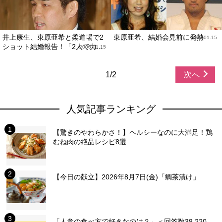
井上康生、東原亜希と柔道場で2
東原亜希、結婚会見前に発熱
2008.01.15
ショット結婚報告！「2人で力...
2008.01.15
1/2
次へ
人気記事ランキング
【驚きのやわらかさ！】ヘルシーなのに大満足！鶏
むね肉の絶品レシピ8選
【今日の献立】2026年8月7日(金)「鯛茶漬け」
「人参の食べ方で好きなのは？」＜回答数38,220