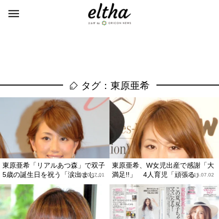
タグ：東原亜希
東原亜希「リアルあつ森」で双子
東原亜希、W女児出産で感謝「大
5歳の誕生日を祝う「涙出まし...
満足!!」 4人育児「頑張る」
2020.07.01
2015.07.02