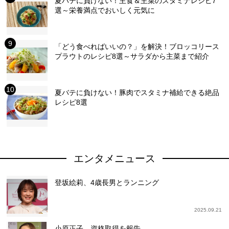
夏バテに負けない！主食＆主菜のスタミナレシピ7
選～栄養満点でおいしく元気に
「どう食べればいいの？」を解決！ブロッコリース
プラウトのレシピ8選～サラダから主菜まで紹介
夏バテに負けない！豚肉でスタミナ補給できる絶品
レシピ8選
エンタメニュース
登坂絵莉、4歳長男とランニング
2025.09.21
小原正子、資格取得を報告