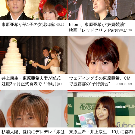
東原亜希が第1子の女児出産
hitomi、東原亜希が“妊婦競演”
2009.05.12
映画『レッドクリフ Part I』...
2008.10.30
井上康生・東原亜希夫妻が挙式
ウェディング姿の東原亜希、CM
妊娠3ヶ月正式発表で「待ちに...
で披露宴の“予行演習”
2008.10.18
2008.09.09
杉浦太陽、愛娘にデレデレ「娘は
東原亜希・井上康生、10月に都内