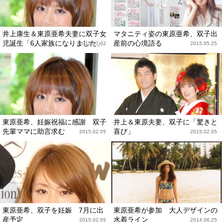
井上康生＆東原亜希夫妻に双子女
マタニティ姿の東原亜希、双子出
児誕生「6人家族になりました」
産前の心境語る
2015.07.02
2015.05.25
東原亜希、妊娠祝福に感謝 双子
井上＆東原夫妻、双子に「驚きと
先輩ママに助言求む
喜び」
2015.02.05
2015.02.05
東原亜希、双子を妊娠 7月に出
東原亜希が参加 大人デザインの
産予定
水着ライン
2015.02.05
2014.06.25