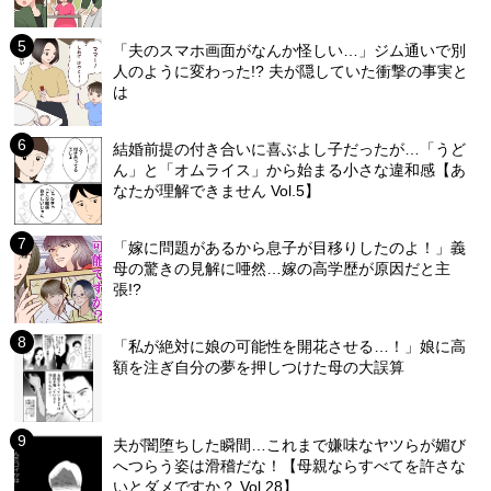
「夫のスマホ画面がなんか怪しい…」ジム通いで別
人のように変わった!? 夫が隠していた衝撃の事実と
は
結婚前提の付き合いに喜ぶよし子だったが…「うど
ん」と「オムライス」から始まる小さな違和感【あ
なたが理解できません Vol.5】
「嫁に問題があるから息子が目移りしたのよ！」義
母の驚きの見解に唖然…嫁の高学歴が原因だと主
張!?
「私が絶対に娘の可能性を開花させる…！」娘に高
額を注ぎ自分の夢を押しつけた母の大誤算
夫が闇堕ちした瞬間…これまで嫌味なヤツらが媚び
へつらう姿は滑稽だな！【母親ならすべてを許さな
いとダメですか？ Vol.28】