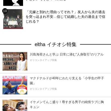
「元嫁と別れた理由ってそれ？」友人から夫の過去
を突っ込まれ不安…信じて結婚した夫の過去まで信
じれる？
eltha イチオシ特集
川島海荷さんと学ぶ 日常に潜む“人身取引”のリアル
オリコンタイアップ特集
マクドナルドが40年にわたり支える「小学生の甲子
園」
オリコンタイアップ特集
イケメンてんこ盛り！尊すぎる男子の純情ラブに胸
キュン