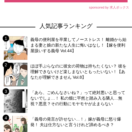
sponsored by 求人ボックス
人気記事ランキング
義母の便利屋を卒業してノーストレス！ 離婚から始
まる妻と娘の新たな人生に悔いはなし！【嫁を便利
屋扱いする義母 Vol.44】
ほぼ手ぶらなのに彼女の荷物は持ちたくない？ 彼を
理解できないけど楽しまないともったいない！【あ
なたが理解できません Vol.8】
「あら、ごめんなさいね？」って絶対悪いと思って
ないでしょ…！ 私の畑に平然と踏み入る隣人…無
視？悪意？その行動にモヤモヤが止まらない
「義母の発言が許せない…！」嫁が義母に怒り爆
発！ 夫は仕方ないと言うけれど諦めるべき？