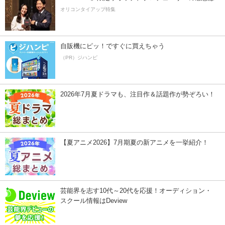
オリコンタイアップ特集
自販機にピッ！ですぐに買えちゃう
（PR）ジハンピ
2026年7月夏ドラマも、注目作＆話題作が勢ぞろい！
【夏アニメ2026】7月期夏の新アニメを一挙紹介！
芸能界を志す10代～20代を応援！オーディション・
スクール情報はDeview