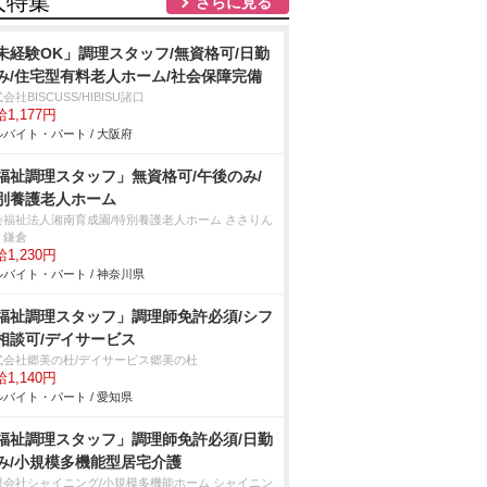
人特集
さらに見る
未経験OK」調理スタッフ/無資格可/日勤
み/住宅型有料老人ホーム/社会保障完備
会社BISCUSS/HIBISU諸口
1,177円
バイト・パート / 大阪府
福祉調理スタッフ」無資格可/午後のみ/
別養護老人ホーム
会福祉法人湘南育成園/特別養護老人ホーム ささりん
う鎌倉
1,230円
バイト・パート / 神奈川県
福祉調理スタッフ」調理師免許必須/シフ
相談可/デイサービス
式会社郷美の杜/デイサービス郷美の杜
1,140円
バイト・パート / 愛知県
福祉調理スタッフ」調理師免許必須/日勤
み/小規模多機能型居宅介護
限会社シャイニング/小規模多機能ホーム シャイニン