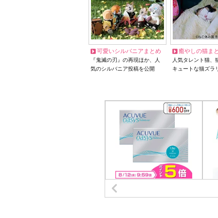
可愛いシルバニアまとめ
癒やしの猫ま
『鬼滅の刃』の再現ほか、人
人気タレント猫、
気のシルバニア投稿を公開
キュートな猫ズラ