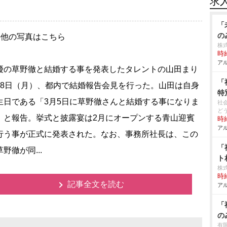
求
「
の
の他の写真はこちら
株式
時給
アル
の草野徹と結婚する事を発表したタレントの山田まり
「
8日（月）、都内で結婚報告会見を行った。山田は自身
特
生日である「3月5日に草野徹さんと結婚する事になりま
社
ど
」と報告。挙式と披露宴は2月にオープンする青山迎賓
時給
アル
行う事が正式に発表された。なお、事務所社長は、この
「
野徹が同...
ト
株
時給
記事全文を読む
アル
「
の
有