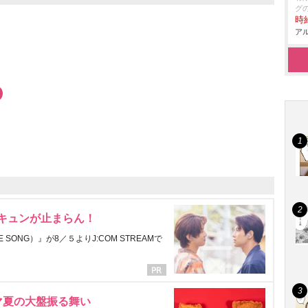
グ
時給
アル
にキュンが止まらん！
ONG）』が8／５よりJ:COM STREAMで
マ夏の大盤振る舞い