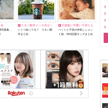
とめ
スタバ新作イッキ見せ！
天使級に可愛い子供たち
猫写真集…
いくつ知ってる？ スタバ新
ペットと子供の仲良しショッ
リ
作まとめ
ト他、SNS話題キッズまとめ