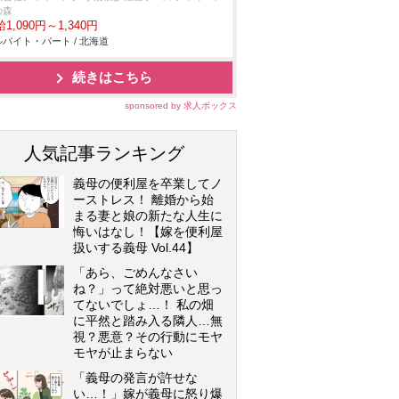
の森
1,090円～1,340円
バイト・パート / 北海道
続きはこちら
sponsored by 求人ボックス
人気記事ランキング
義母の便利屋を卒業してノ
ーストレス！ 離婚から始
まる妻と娘の新たな人生に
悔いはなし！【嫁を便利屋
扱いする義母 Vol.44】
「あら、ごめんなさい
ね？」って絶対悪いと思っ
てないでしょ…！ 私の畑
に平然と踏み入る隣人…無
視？悪意？その行動にモヤ
モヤが止まらない
「義母の発言が許せな
い…！」嫁が義母に怒り爆