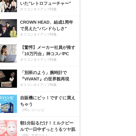
いた”レトロフューチャー”
オリコンタイアップ特集
CROWN HEAD、結成1周年
で見えた”バンドらしさ”
オリコンタイアップ特集
【驚愕】メーカー社員が推す
「10万円台」神コスパPC
オリコンタイアップ特集
「別班のよう」腕時計で
『VIVANT』の世界観再現
オリコンタイアップ特集
自販機にピッ！ですぐに買え
ちゃう
（PR）ジハンピ
朝1分貼るだけ！ミルクピー
ルで一日中ずっとうるツヤ肌
（PR）サボリーノ