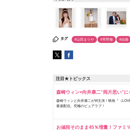
タグ
#山田まり
#草野徹
#結婚
注目★トピックス
森崎ウィン×向井康二“両片思い”
森崎ウィンと向井康二がW主演！映画『（LOVE S
最速配信。究極のピュアラブ！
お値段そのまま45％増量！ファミ