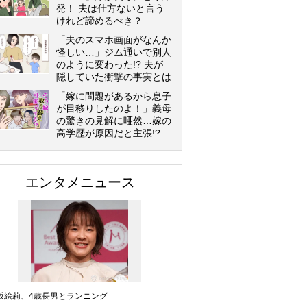
発！ 夫は仕方ないと言う
けれど諦めるべき？
「夫のスマホ画面がなんか
怪しい…」ジム通いで別人
のように変わった!? 夫が
隠していた衝撃の事実とは
「嫁に問題があるから息子
が目移りしたのよ！」義母
の驚きの見解に唖然…嫁の
高学歴が原因だと主張!?
エンタメニュース
坂絵莉、4歳長男とランニング