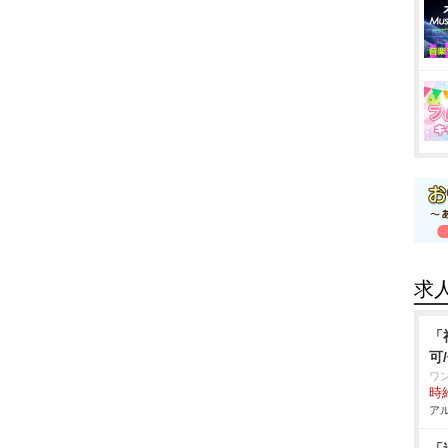
求
「
可
ワ
時給
アル