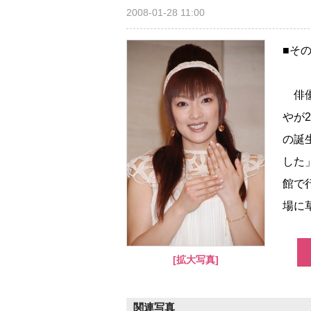
2008-01-28 11:00
■そ
俳優
が2
の誕
した
館で
場に草
[拡大写真]
関連写真