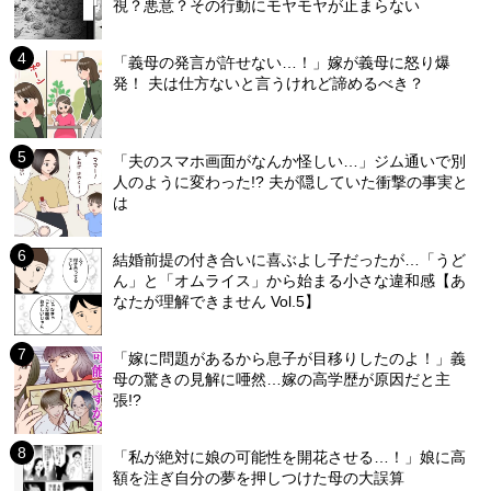
視？悪意？その行動にモヤモヤが止まらない
「義母の発言が許せない…！」嫁が義母に怒り爆
発！ 夫は仕方ないと言うけれど諦めるべき？
「夫のスマホ画面がなんか怪しい…」ジム通いで別
人のように変わった!? 夫が隠していた衝撃の事実と
は
結婚前提の付き合いに喜ぶよし子だったが…「うど
ん」と「オムライス」から始まる小さな違和感【あ
なたが理解できません Vol.5】
「嫁に問題があるから息子が目移りしたのよ！」義
母の驚きの見解に唖然…嫁の高学歴が原因だと主
張!?
「私が絶対に娘の可能性を開花させる…！」娘に高
額を注ぎ自分の夢を押しつけた母の大誤算