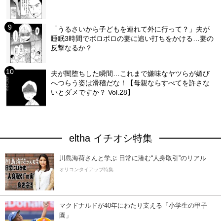
「うるさいから子どもを連れて外に行って？」夫が
睡眠3時間でボロボロの妻に追い打ちをかける…妻の
反撃なるか？
夫が闇堕ちした瞬間…これまで嫌味なヤツらが媚び
へつらう姿は滑稽だな！【母親ならすべてを許さな
いとダメですか？ Vol.28】
eltha イチオシ特集
川島海荷さんと学ぶ 日常に潜む“人身取引”のリアル
オリコンタイアップ特集
マクドナルドが40年にわたり支える「小学生の甲子
園」