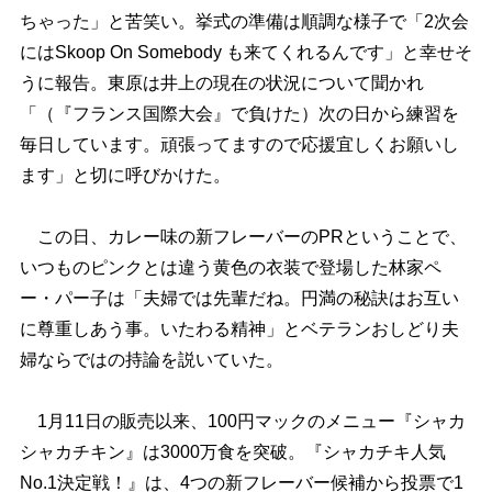
ちゃった」と苦笑い。挙式の準備は順調な様子で「2次会
にはSkoop On Somebody も来てくれるんです」と幸せそ
うに報告。東原は井上の現在の状況について聞かれ
「（『フランス国際大会』で負けた）次の日から練習を
毎日しています。頑張ってますので応援宜しくお願いし
ます」と切に呼びかけた。
この日、カレー味の新フレーバーのPRということで、
いつものピンクとは違う黄色の衣装で登場した林家ペ
ー・パー子は「夫婦では先輩だね。円満の秘訣はお互い
に尊重しあう事。いたわる精神」とベテランおしどり夫
婦ならではの持論を説いていた。
1月11日の販売以来、100円マックのメニュー『シャカ
シャカチキン』は3000万食を突破。『シャカチキ人気
No.1決定戦！』は、4つの新フレーバー候補から投票で1