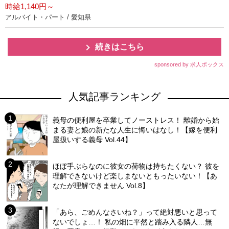
時給1,140円～
アルバイト・パート / 愛知県
続きはこちら
sponsored by 求人ボックス
人気記事ランキング
義母の便利屋を卒業してノーストレス！ 離婚から始
まる妻と娘の新たな人生に悔いはなし！【嫁を便利
屋扱いする義母 Vol.44】
ほぼ手ぶらなのに彼女の荷物は持ちたくない？ 彼を
理解できないけど楽しまないともったいない！【あ
なたが理解できません Vol.8】
「あら、ごめんなさいね？」って絶対悪いと思って
ないでしょ…！ 私の畑に平然と踏み入る隣人…無