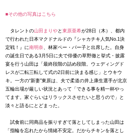
■その他の写真はこちら
タレントの
山田まり
と
東原亜希
が28日（木）、都内
で行われた日本マクドナルドの『シャカチキ人気No.1決
定戦！』に
南明奈
、林家ペー・パー子と出席した。自身
の誕生日である3月5日に夫で俳優の草野徹と挙式・披露
宴を行う山田は「最終段階の詰め段階。ウェディングド
レスが二転三転して式の2日前に決まる感じ」とウキウ
キ。一方の“新妻”東原は、夫で柔道の井上康生選手が北京
五輪出場が厳しい状況とあって「できる事を精一杯やっ
てます。家ぐらいはリラックスさせたいと思うので」と
淡々と語るにとどまった。
試食前に同商品を振りすぎて落としてしまった山田は
「指輪を忘れたから情緒不安定。だからチキンを落とし