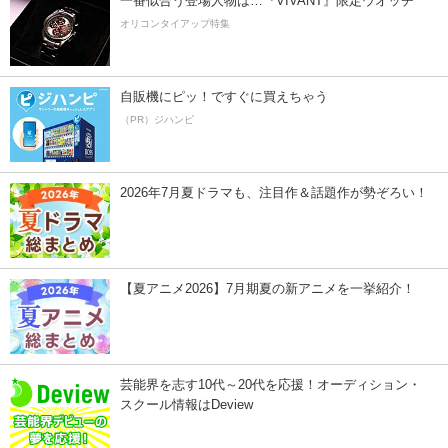
一番似合う登場人物は…『VIVANT』限定ウオッチ
オリコンタイアップ特集
自販機にピッ！ですぐに買えちゃう
（PR）ジハンピ
2026年7月夏ドラマも、注目作＆話題作が勢ぞろい！
【夏アニメ2026】7月期夏の新アニメを一挙紹介！
芸能界を志す10代～20代を応援！オーディション・
スクール情報はDeview