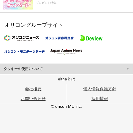
プレゼント特集
オリコングループサイト
クッキーの使用について
このサイトでは Cookie を使用して、ユーザーに合わせたコンテンツや広告の
elthaとは
表示、ソーシャル メディア機能の提供、広告の表示回数やクリック数の測定を
会社概要
個人情報保護方針
行っています。
また、ユーザーによるサイトの利用状況についても情報を収集し、ソーシャル
お問い合わせ
採用情報
メディアや広告配信、データ解析の各パートナーに提供しています。
各パートナーは、この情報とユーザーが各パートナーに提供した他の情報や、
© oricon ME inc.
ユーザーが各パートナーのサービスを使用したときに収集した他の情報を組み
合わせて使用することがあります。