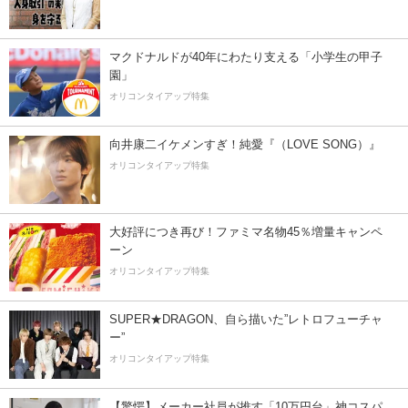
マクドナルドが40年にわたり支える「小学生の甲子
園」
オリコンタイアップ特集
向井康二イケメンすぎ！純愛『（LOVE SONG）』
オリコンタイアップ特集
大好評につき再び！ファミマ名物45％増量キャンペ
ーン
オリコンタイアップ特集
SUPER★DRAGON、自ら描いた”レトロフューチャ
ー”
オリコンタイアップ特集
【驚愕】メーカー社員が推す「10万円台」神コスパ