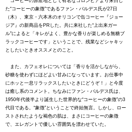
コーヒーの原産地として有名なコロンビアより来日し
た“コーヒーの象徴”であるファン・バルデス氏が27日
（木）、東京・六本木のオリコンで缶コーヒー『ジョー
ジア』の新商品をPRした。共に来社した“上出来ガー
ル”によると「キレがよく、豊かな香りが楽しめる無糖ブ
ラックコーヒーです」ということで、残業などシャキッ
としたいときオススメとのこと。
また、カフェオレについては「香りを活かしながら、
砂糖を使わずにほどよい甘みになっています。お仕事中
にホッと一息リラックスしたいときにどうぞ！」と今度
は癒し系のコメント。ちなみにファン・バルデス氏は、
1950年代後半より誕生した世界的な“コーヒーの象徴”の3
代目である。“象徴”ということで終始無言。しかし、ロー
ストされたような褐色の肌は、まさにコーヒーの象徴
で、エレガントで優しい雰囲気を漂わせていた。