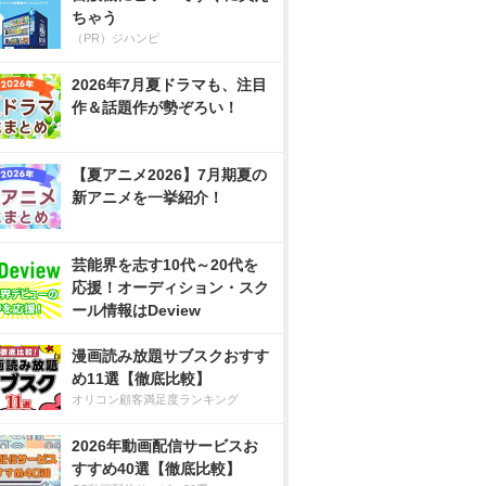
ちゃう
（PR）ジハンピ
2026年7月夏ドラマも、注目
作＆話題作が勢ぞろい！
【夏アニメ2026】7月期夏の
新アニメを一挙紹介！
芸能界を志す10代～20代を
応援！オーディション・スク
ール情報はDeview
漫画読み放題サブスクおすす
め11選【徹底比較】
オリコン顧客満足度ランキング
2026年動画配信サービスお
すすめ40選【徹底比較】