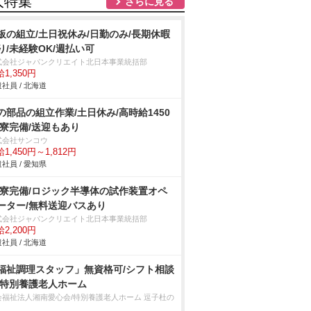
人特集
さらに見る
板の組立/土日祝休み/日勤のみ/長期休暇
り/未経験OK/週払い可
式会社ジャパンクリエイト北日本事業統括部
1,350円
社員 / 北海道
の部品の組立作業/土日休み/高時給1450
/寮完備/送迎もあり
式会社サンコウ
1,450円～1,812円
社員 / 愛知県
R寮完備/ロジック半導体の試作装置オペ
ーター/無料送迎バスあり
式会社ジャパンクリエイト北日本事業統括部
2,200円
社員 / 北海道
福祉調理スタッフ」無資格可/シフト相談
/特別養護老人ホーム
会福祉法人湘南愛心会/特別養護老人ホーム 逗子杜の