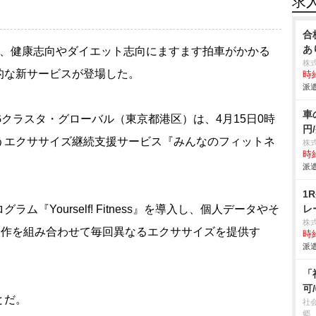
求
合
あ
、健康志向やダイエット志向にますます拍車がかかる
株
的な新サービスが登場した。
時給
派遣
車
ラスタ・グローバル（東京都港区）は、4月15日0時
円
うエクササイズ継続支援サービス『みんなのフィットネ
株
時給
派遣
1
Yourself! Fitness』を導入し、個人データやそ
レ
株
動作を組み合わせて毎回異なるエクササイズを提供す
時給
派遣
「
可
とだ。
社
郷