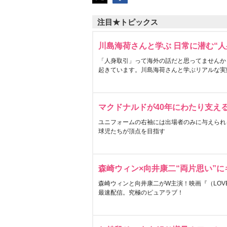
注目★トピックス
川島海荷さんと学ぶ 日常に潜む“人
「人身取引」って海外の話だと思ってませんか
起きています。川島海荷さんと学ぶリアルな実
マクドナルドが40年にわたり支え
ユニフォームの右袖には出場者のみに与えられ
球児たちが頂点を目指す
森崎ウィン×向井康二“両片思い”
森崎ウィンと向井康二がW主演！映画『（LOVE S
最速配信。究極のピュアラブ！