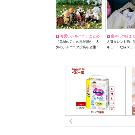
可愛いシルバニアまとめ
癒やしの猫ま
『鬼滅の刃』の再現ほか、人
人気タレント猫、
気のシルバニア投稿を公開
キュートな猫ズラ