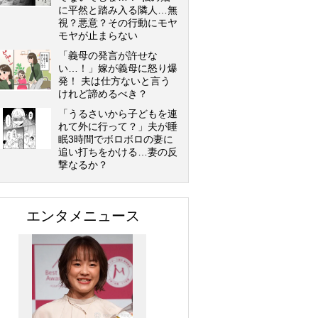
に平然と踏み入る隣人…無
視？悪意？その行動にモヤ
モヤが止まらない
「義母の発言が許せな
い…！」嫁が義母に怒り爆
発！ 夫は仕方ないと言う
けれど諦めるべき？
「うるさいから子どもを連
れて外に行って？」夫が睡
眠3時間でボロボロの妻に
追い打ちをかける…妻の反
撃なるか？
エンタメニュース