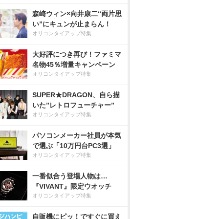
森崎ウィン×向井康二“両片思
い”にキュンが止まらん！
オリコンタイアップ特集
大好評につき再び！ファミマ
名物45％増量キャンペーン
オリコンタイアップ特集
SUPER★DRAGON、自ら描
いた”レトロフューチャー”
オリコンタイアップ特集
パソコンメーカー社員が本気
で選ぶ「10万円台PC3選」
オリコンタイアップ特集
一番似合う登場人物は…
『VIVANT』限定ウオッチ
オリコンタイアップ特集
自販機にピッ！ですぐに買え