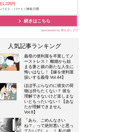
1,225円
バイト・パート / 神奈川県
続きはこちら
sponsored by 求人ボックス
人気記事ランキング
義母の便利屋を卒業してノ
ーストレス！ 離婚から始
まる妻と娘の新たな人生に
悔いはなし！【嫁を便利屋
扱いする義母 Vol.44】
ほぼ手ぶらなのに彼女の荷
物は持ちたくない？ 彼を
理解できないけど楽しまな
いともったいない！【あな
たが理解できません
Vol.8】
「あら、ごめんなさい
ね？」って絶対悪いと思っ
てないでしょ…！ 私の畑