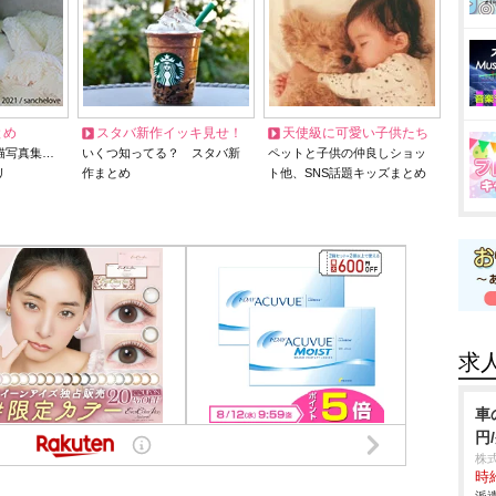
とめ
スタバ新作イッキ見せ！
天使級に可愛い子供たち
猫写真集…
いくつ知ってる？ スタバ新
ペットと子供の仲良しショッ
リ
作まとめ
ト他、SNS話題キッズまとめ
求
車
円
株
時給