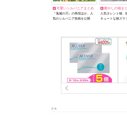
可愛いシルバニアまとめ
癒やしの猫ま
『鬼滅の刃』の再現ほか、人
人気タレント猫、
気のシルバニア投稿を公開
キュートな猫ズラ
P R