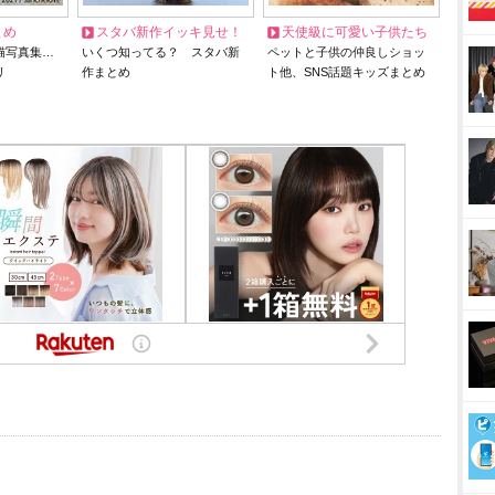
とめ
スタバ新作イッキ見せ！
天使級に可愛い子供たち
猫写真集…
いくつ知ってる？ スタバ新
ペットと子供の仲良しショッ
リ
作まとめ
ト他、SNS話題キッズまとめ