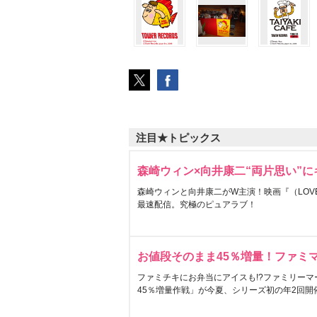
注目★トピックス
森崎ウィン×向井康二“両片思い”
森崎ウィンと向井康二がW主演！映画『（LOVE S
最速配信。究極のピュアラブ！
お値段そのまま45％増量！ファミ
ファミチキにお弁当にアイスも!?ファミリーマ
45％増量作戦」が今夏、シリーズ初の年2回開