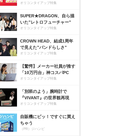
オリコンタイアップ特集
SUPER★DRAGON、自ら描
いた”レトロフューチャー”
オリコンタイアップ特集
CROWN HEAD、結成1周年
で見えた”バンドらしさ”
オリコンタイアップ特集
【驚愕】メーカー社員が推す
「10万円台」神コスパPC
オリコンタイアップ特集
「別班のよう」腕時計で
『VIVANT』の世界観再現
オリコンタイアップ特集
自販機にピッ！ですぐに買え
ちゃう
（PR）ジハンピ