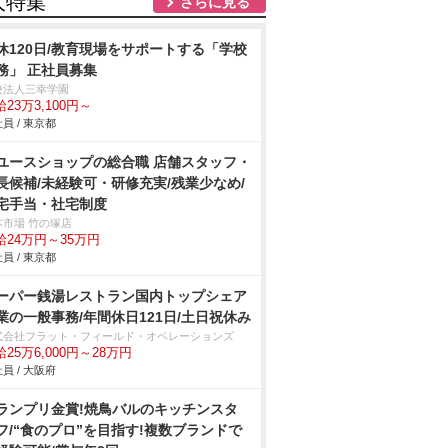
人特集
さらに見る
休120日/教育現場をサポートする「学校
務」 正社員募集
校法人三幸学園
23万3,100円～
員 / 東京都
ユースショップの総合職 店舗スタッフ・
長候補/未経験可・研修充実/残業少なめ/
宅手当・社宅制度
本市場 竹の塚店
給24万円～35万円
員 / 東京都
ーパー銭湯レストラン国内トップシェア
業の一般事務/年間休日121日/土日祝休み
式会社フラット・フィールド・オペレーションズ
25万6,000円～28万円
員 / 大阪府
ランプリ金賞!焼鳥バルのキッチンスタ
フ/“食のプロ”を目指す!複数ブランドで