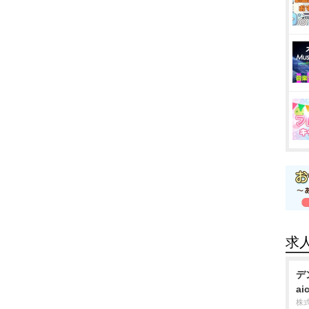
求
デ
ai
株