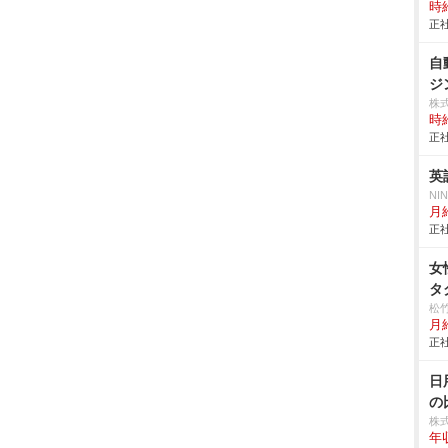
時給
正社
自
ジ
株
時給
正社
英
NI
月給
正社
女
タ
松
月
正社
日
の
株
年