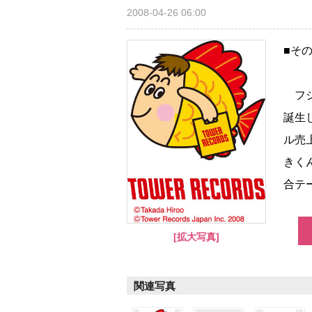
2008-04-26 06:00
■そ
フジ
誕生
ル売
きく
合テー
[拡大写真]
関連写真