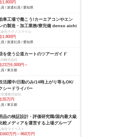
1,800円
員 / 派遣社員 / 愛知県
動車工場で働こう!カーエアコンやエン
ンの製造・加工業務/寮完備 denso aichi
式会社テクノスマイル
1,800円
員 / 派遣社員 / 愛知県
語を使う公道カートのツアーガイド
NJA株式会社
23万6,000円～
員 / 東京都
性活躍中/日勤のみ/14時上がり等もOK/
クシードライバー
竹交通株式会社
給35万円
員 / 東京都
用品の検証設計・評価研究職/国内最大級
比較メディアを運営する上場グループ
式会社マイベスト
収660万円～960万円