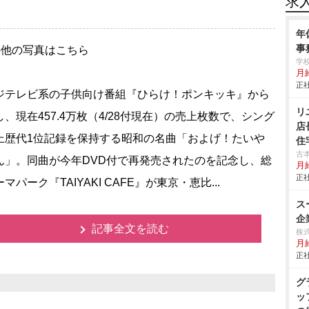
求
年
事
の他の写真はこちら
学
月給
正社
テレビ系の子供向け番組『ひらけ！ポンキッキ』から
リ
し、現在457.4万枚（4/28付現在）の売上枚数で、シング
店
上歴代1位記録を保持する昭和の名曲「およげ！たい
住
古
ん」。同曲が今年DVD付で再発売されたのを記念し、総
月
正社
マパーク『TAIYAKI CAFE』が東京・恵比...
ス
企
記事全文を読む
株
月給
正社
グ
ッ