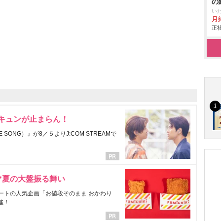
の
い
月給
正社
にキュンが止まらん！
ONG）』が8／５よりJ:COM STREAMで
マ夏の大盤振る舞い
ートの人気企画「お値段そのまま おかわり
催！