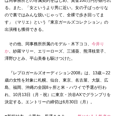
は同事務所との専属契約をはじめ、賞金100万円が贈られ
る。また、「女というより男に近い。女の子ばっかりな
ので裏ではみんな脱いじゃって、全裸で歩き回ってま
す」（マリエ）という『東京ガールズコレクション』の
出演権も獲得できる。
その他、同事務所所属のモデル・木下ココ、
今井り
か
、紗羅マリー、エリーローズ、三浦葵、熊澤枝里子、
澤野ひとみ、平山美春も駆けつけた。
『レプロガールズオーディション2008』は、13歳～22
歳の女性を対象に札幌、仙台、東京、名古屋、大阪、広
島、福岡、沖縄の全国8ヶ所と米・ハワイで予選が行わ
れ、10月13日（月・祝）に東京・渋谷AXでグランプリを
決定する。エントリーの締切は6月30日（月）。