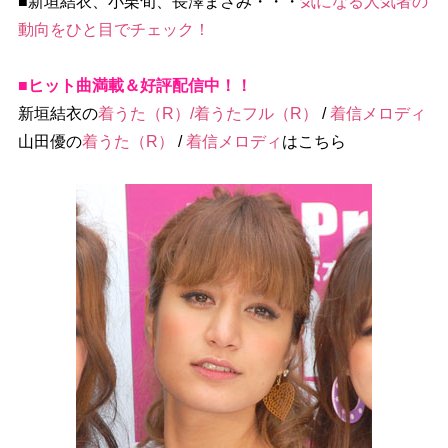
■新垣結衣、小栗旬、長澤まさみ・・・
気になる人気者の
動向をひと目でチェック！
■ヒット曲満載＆好評配信中！！
新垣結衣の
着うた（R）/着うたフル（R）
/
着信メロディ
山田優の
着うた（R）
/
着信メロディ
はこちら