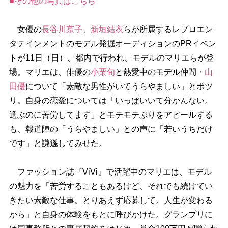
■その他の写真はこちら
女優の
長谷川京子
、
新垣結衣
らが所属するレプロエン
タテインメントのモデル発掘オーディションのPRイベン
トが11日（日）、都内で行われ、モデルのマリエらが登
場。マリエは、俳優の
小栗旬
と熱愛中のモデル仲間・
山
田優
について「素敵な男性がいてうらやましい」とポツ
リ。自身の恋愛については「いっぱいいて分かんない。
選ぶのに苦労してます」とモテモテぶりをアピールする
も、報道陣の「うらやましい」との声に「若いうちだけ
です」と謙遜してみせた。
ファッション誌『ViVi』で活躍中のマリエは、モデル
の魅力を「苦労することもあるけど、それでも続けてい
きたい素敵な仕事。とりあえず応募して。人生が変わる
から」と自身の体験をもとに呼びかけた。グランプリに