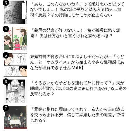
「あら、ごめんなさいね？」って絶対悪いと思って
ないでしょ…！ 私の畑に平然と踏み入る隣人…無
視？悪意？その行動にモヤモヤが止まらない
「義母の発言が許せない…！」嫁が義母に怒り爆
発！ 夫は仕方ないと言うけれど諦めるべき？
結婚前提の付き合いに喜ぶよし子だったが…「うど
ん」と「オムライス」から始まる小さな違和感【あ
なたが理解できません Vol.5】
「うるさいから子どもを連れて外に行って？」夫が
睡眠3時間でボロボロの妻に追い打ちをかける…妻の
反撃なるか？
「元嫁と別れた理由ってそれ？」友人から夫の過去
を突っ込まれ不安…信じて結婚した夫の過去まで信
じれる？