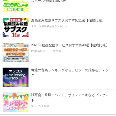
スクール情報はDeview
漫画読み放題サブスクおすすめ11選【徹底比較】
オリコン顧客満足度ランキング
2026年動画配信サービスおすすめ40選【徹底比較】
CS動画配信サービス20選
毎週の音楽ランキングから、ヒットの推移をチェッ
ク！
試写会、登壇イベント、サインチェキなどプレゼン
ト！
プレゼント特集