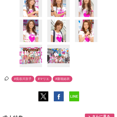
#長谷川京子
#マリエ
#新垣結衣
さらに見る