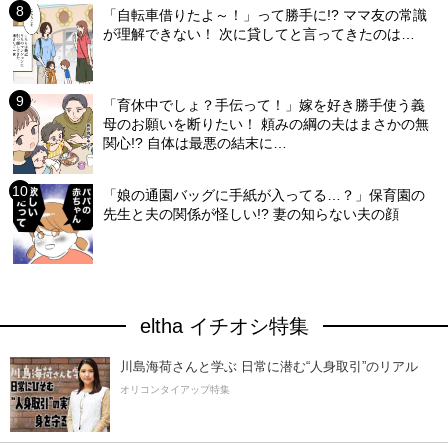
「自転車借りたよ～！」って勝手に!? ママ友の常識
が理解できない！ 次に貸してと言ってきたのは…
「育休中でしょ？手伝って！」嫁を好き勝手使う義
母のお願いを断りたい！ 頼みの綱の夫はまさかの無
関心!? 自体は最悪の結末に…
「娘の通園バッグに手紙が入ってる…？」保育園の
先生と夫の関係が怪しい!? 妻の知らない夫の顔
eltha イチオシ特集
川島海荷さんと学ぶ 日常に潜む“人身取引”のリアル
オリコンタイアップ特集