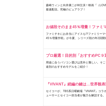
森崎ウィンと向井康二がW主演！映画『（LOVE S
最速配信。究極のピュアラブ！
お値段そのまま45％増量！ファミ
ファミチキにお弁当にアイスも!?ファミリーマ
45％増量作戦」が今夏、シリーズ初の年2回開
プロ厳選！目的別「おすすめPC９
用途に合うパソコン選びは意外と難しい。そこ
途別のおすすめモデルをご紹介！
『VIVANT』続編の鍵は…世界観
セイコーが、TBS系日曜劇場『VIVANT』コ
ューサーとセイコー担当者が魅力を解説する。