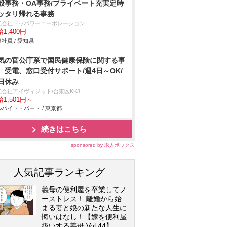
般事務・OA事務/プライベート充実定時
ッタリ帰れる事務
式会社ドゥパワーコーポレーション
1,400円
社員 / 愛知県
気の官公庁系で国民健康保険に関する事
、受電、窓口受付サポート/週4日～OK/
日休み
式会社アイヴィジット/台東区KKJ
1,501円～
バイト・パート / 東京都
続きはこちら
sponsored by 求人ボックス
人気記事ランキング
義母の便利屋を卒業してノ
ーストレス！ 離婚から始
まる妻と娘の新たな人生に
悔いはなし！【嫁を便利屋
扱いする義母 Vol.44】