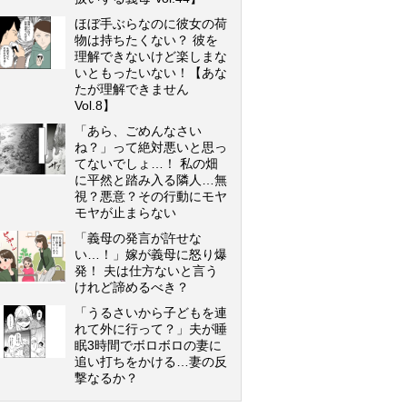
ほぼ手ぶらなのに彼女の荷
物は持ちたくない？ 彼を
理解できないけど楽しまな
いともったいない！【あな
たが理解できません
Vol.8】
「あら、ごめんなさい
ね？」って絶対悪いと思っ
てないでしょ…！ 私の畑
に平然と踏み入る隣人…無
視？悪意？その行動にモヤ
モヤが止まらない
「義母の発言が許せな
い…！」嫁が義母に怒り爆
発！ 夫は仕方ないと言う
けれど諦めるべき？
「うるさいから子どもを連
れて外に行って？」夫が睡
眠3時間でボロボロの妻に
追い打ちをかける…妻の反
撃なるか？