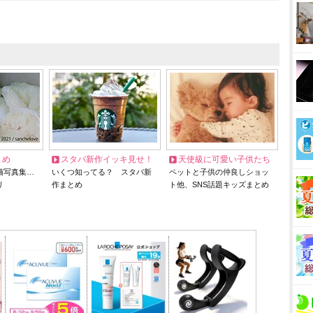
とめ
スタバ新作イッキ見せ！
天使級に可愛い子供たち
猫写真集…
いくつ知ってる？ スタバ新
ペットと子供の仲良しショッ
リ
作まとめ
ト他、SNS話題キッズまとめ