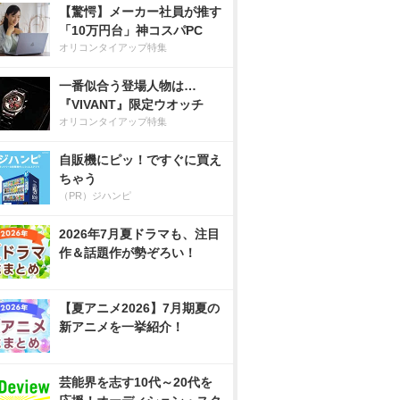
【驚愕】メーカー社員が推す
「10万円台」神コスパPC
オリコンタイアップ特集
一番似合う登場人物は…
『VIVANT』限定ウオッチ
オリコンタイアップ特集
自販機にピッ！ですぐに買え
ちゃう
（PR）ジハンピ
2026年7月夏ドラマも、注目
作＆話題作が勢ぞろい！
【夏アニメ2026】7月期夏の
新アニメを一挙紹介！
芸能界を志す10代～20代を