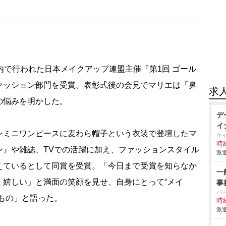
で行われた日本メイクアップ連盟主催『第1回 ゴール
ァッション部門を受賞。表彰式後の会見でマリエは「鼻
求
の悩みを明かした。
デ
イ
ミニワンピースに麦わら帽子という衣装で登壇したマ
キ
時給
ン』や雑誌、TVでの活躍に加え、ファッションスタイル
派遣
ているとして同賞を受賞。「今日まで受賞を知らなか
一
く嬉しい」と満面の笑顔を見せ、自身にとって“メイ
事
パ
もの」と語った。
時給
派遣