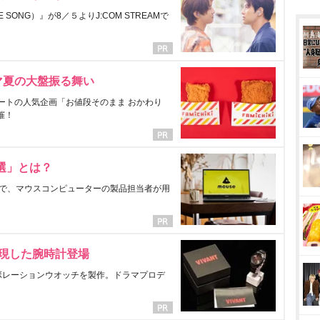
ONG）』が8／５よりJ:COM STREAMで
マ夏の大盤振る舞い
ートの人気企画「お値段そのまま おかわり
催！
選」とは？
で、マウスコンピューターの製品担当者が用
表現した腕時計登場
ラボレーションウオッチを製作。ドラマプロデ