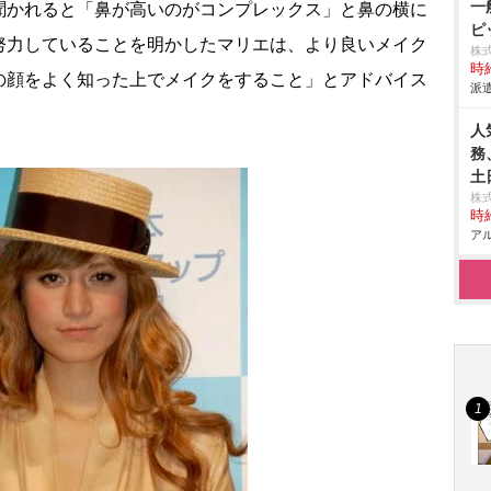
一
かれると「鼻が高いのがコンプレックス」と鼻の横に
ピ
努力していることを明かしたマリエは、より良いメイク
株
時給
の顔をよく知った上でメイクをすること」とアドバイス
派遣
人
務
土
株
時給
アル