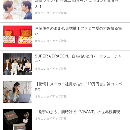
森崎ウィン×向井康二“両片思い”にキュンが止まら
ん！
オリコンタイアップ特集
お値段そのまま45％増量！ファミマ夏の大盤振る舞
い
オリコンタイアップ特集
SUPER★DRAGON、自ら描いた”レトロフューチャ
ー”
オリコンタイアップ特集
【驚愕】メーカー社員が推す「10万円台」神コスパ
PC
オリコンタイアップ特集
「別班のよう」腕時計で『VIVANT』の世界観再現
オリコンタイアップ特集