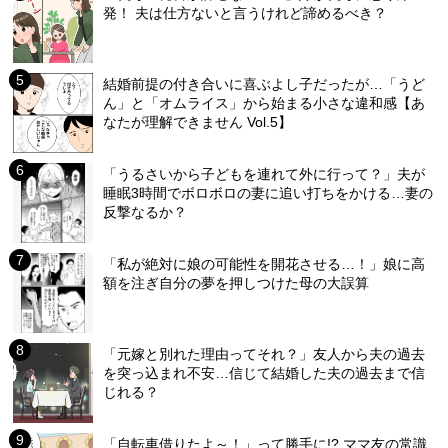
発！ 夫は仕方ないと言うけれど諦めるべき？
結婚前提の付き合いに喜ぶよし子だったが…「うど
ん」と「オムライス」から始まる小さな違和感【あ
なたが理解できません Vol.5】
「うるさいから子どもを連れて外に行って？」夫が
睡眠3時間でボロボロの妻に追い打ちをかける…妻の
反撃なるか？
「私が絶対に娘の可能性を開花させる…！」娘に高
額を注ぎ自分の夢を押しつけた母の大誤算
「元嫁と別れた理由ってそれ？」友人から夫の過去
を突っ込まれ不安…信じて結婚した夫の過去まで信
じれる？
「自転車借りたよ～！」って勝手に!? ママ友の常識