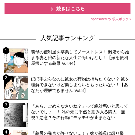
続きはこちら
sponsored by 求人ボックス
人気記事ランキング
義母の便利屋を卒業してノーストレス！ 離婚から始
まる妻と娘の新たな人生に悔いはなし！【嫁を便利
屋扱いする義母 Vol.44】
ほぼ手ぶらなのに彼女の荷物は持ちたくない？ 彼を
理解できないけど楽しまないともったいない！【あ
なたが理解できません Vol.8】
「あら、ごめんなさいね？」って絶対悪いと思って
ないでしょ…！ 私の畑に平然と踏み入る隣人…無
視？悪意？その行動にモヤモヤが止まらない
「義母の発言が許せない…！」嫁が義母に怒り爆