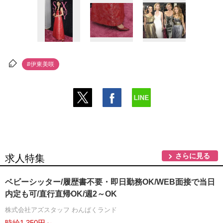
#伊東美咲
さらに見る
求人特集
ベビーシッター/履歴書不要・即日勤務OK/WEB面接で当日
内定も可/直行直帰OK/週2～OK
株式会社アズスタッフ わんぱくランド
時給1,350円～