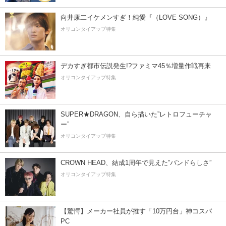
向井康二イケメンすぎ！純愛『（LOVE SONG）』
オリコンタイアップ特集
デカすぎ都市伝説発生!?ファミマ45％増量作戦再来
オリコンタイアップ特集
SUPER★DRAGON、自ら描いた”レトロフューチャ
ー”
オリコンタイアップ特集
CROWN HEAD、結成1周年で見えた”バンドらしさ”
オリコンタイアップ特集
【驚愕】メーカー社員が推す「10万円台」神コスパ
PC