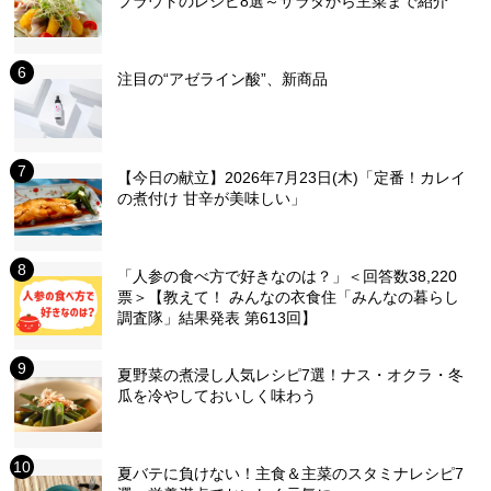
プラウトのレシピ8選～サラダから主菜まで紹介
注目の“アゼライン酸”、新商品
【今日の献立】2026年7月23日(木)「定番！カレイ
の煮付け 甘辛が美味しい」
「人参の食べ方で好きなのは？」＜回答数38,220
票＞【教えて！ みんなの衣食住「みんなの暮らし
調査隊」結果発表 第613回】
夏野菜の煮浸し人気レシピ7選！ナス・オクラ・冬
瓜を冷やしておいしく味わう
夏バテに負けない！主食＆主菜のスタミナレシピ7