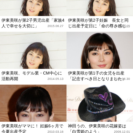
伊東美咲が第2子男児出産「家族4
伊東美咲が第2子妊娠 長女と同
人で幸せを大切に」
じ出産予定日に「命の尊さ感じ...
2015.06.27
2015.03.05
伊東美咲、モデル業・CM中心に
伊東美咲が第1子の女児を出産
活動再開
「記念すべき日となりました」
2014.05.13
2010.06.30
伊東美咲がママに！ 妊娠6ヶ月で
神田うの、伊東美咲の花嫁姿は
今夏出産予定
「白雪姫のよう」
2010.03.16
2009.12.01