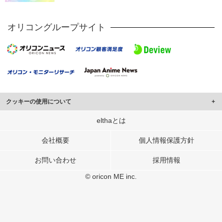
オリコングループサイト
クッキーの使用について
このサイトでは Cookie を使用して、ユーザーに合わせたコンテンツや広告の
elthaとは
表示、ソーシャル メディア機能の提供、広告の表示回数やクリック数の測定を
行っています。
会社概要
個人情報保護方針
また、ユーザーによるサイトの利用状況についても情報を収集し、ソーシャル
お問い合わせ
採用情報
メディアや広告配信、データ解析の各パートナーに提供しています。
各パートナーは、この情報とユーザーが各パートナーに提供した他の情報や、
© oricon ME inc.
ユーザーが各パートナーのサービスを使用したときに収集した他の情報を組み
合わせて使用することがあります。