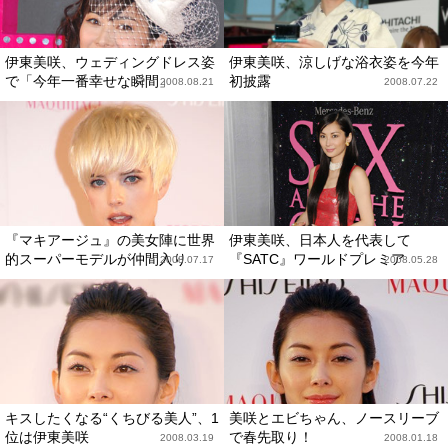
伊東美咲、ウェディングドレス姿
伊東美咲、涼しげな浴衣姿を今年
で「今年一番幸せな瞬間」
初披露
2008.08.21
2008.07.22
『マキアージュ』の美女陣に世界
伊東美咲、日本人を代表して
的スーパーモデルが仲間入り
『SATC』ワールドプレミア
2008.07.17
2008.05.28
キスしたくなる“くちびる美人”、1
美咲とエビちゃん、ノースリーブ
位は伊東美咲
で春先取り！
2008.03.19
2008.01.18