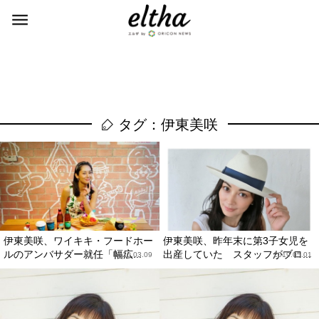
タグ：伊東美咲
伊東美咲、ワイキキ・フードホー
伊東美咲、昨年末に第3子女児を
ルのアンバサダー就任「幅広...
出産していた スタッフがブロ...
2020.03.09
2019.05.01