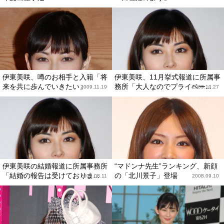
伊東美咲、噂のお相手と入籍「将
伊東美咲、11月挙式報道に所属事
来を共に歩んでいきたい」
務所「大人なのでプライベー...
2009.11.19
2009.10.27
伊東美咲の結婚報道に所属事務所
“マドンナ先生”ランキング、新顔
「結婚の報告は受けておりま...
の「北川景子」登場
2009.08.11
2008.09.10