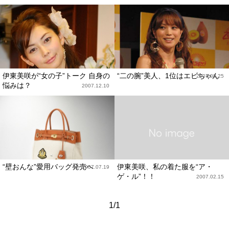
伊東美咲が“女の子”トーク 自身の
“二の腕”美人、1位はエビちゃん
2007.08.25
悩みは？
2007.12.10
“壁おんな”愛用バッグ発売へ
伊東美咲、私の着た服を“ア・
2007.07.19
ゲ・ル”！！
2007.02.15
1/1