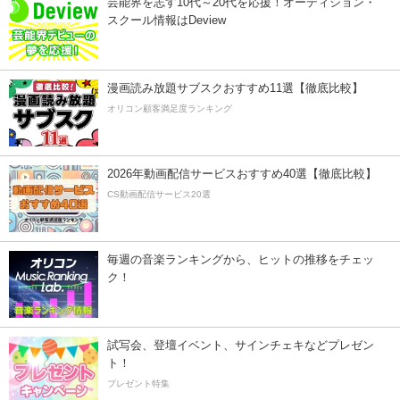
芸能界を志す10代～20代を応援！オーディション・
スクール情報はDeview
漫画読み放題サブスクおすすめ11選【徹底比較】
オリコン顧客満足度ランキング
2026年動画配信サービスおすすめ40選【徹底比較】
CS動画配信サービス20選
毎週の音楽ランキングから、ヒットの推移をチェッ
ク！
試写会、登壇イベント、サインチェキなどプレゼン
ト！
プレゼント特集