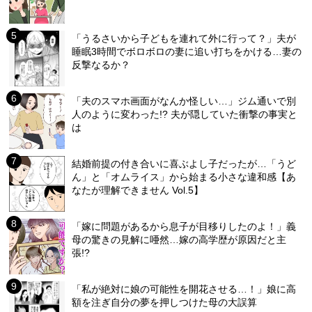
「うるさいから子どもを連れて外に行って？」夫が
睡眠3時間でボロボロの妻に追い打ちをかける…妻の
反撃なるか？
「夫のスマホ画面がなんか怪しい…」ジム通いで別
人のように変わった!? 夫が隠していた衝撃の事実と
は
結婚前提の付き合いに喜ぶよし子だったが…「うど
ん」と「オムライス」から始まる小さな違和感【あ
なたが理解できません Vol.5】
「嫁に問題があるから息子が目移りしたのよ！」義
母の驚きの見解に唖然…嫁の高学歴が原因だと主
張!?
「私が絶対に娘の可能性を開花させる…！」娘に高
額を注ぎ自分の夢を押しつけた母の大誤算