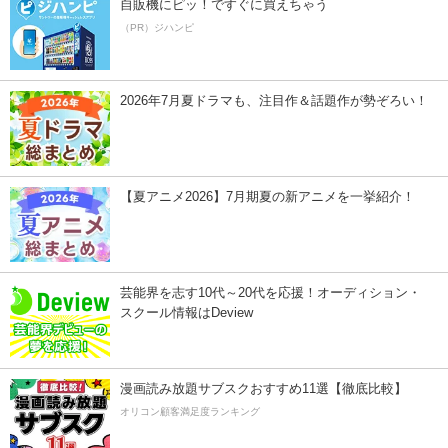
自販機にピッ！ですぐに買えちゃう
（PR）ジハンピ
2026年7月夏ドラマも、注目作＆話題作が勢ぞろい！
【夏アニメ2026】7月期夏の新アニメを一挙紹介！
芸能界を志す10代～20代を応援！オーディション・
スクール情報はDeview
漫画読み放題サブスクおすすめ11選【徹底比較】
オリコン顧客満足度ランキング