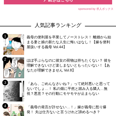
sponsored by 求人ボックス
人気記事ランキング
義母の便利屋を卒業してノーストレス！ 離婚から始
まる妻と娘の新たな人生に悔いはなし！【嫁を便利
屋扱いする義母 Vol.44】
ほぼ手ぶらなのに彼女の荷物は持ちたくない？ 彼を
理解できないけど楽しまないともったいない！【あ
なたが理解できません Vol.8】
「あら、ごめんなさいね？」って絶対悪いと思って
ないでしょ…！ 私の畑に平然と踏み入る隣人…無
視？悪意？その行動にモヤモヤが止まらない
「義母の発言が許せない…！」嫁が義母に怒り爆
発！ 夫は仕方ないと言うけれど諦めるべき？