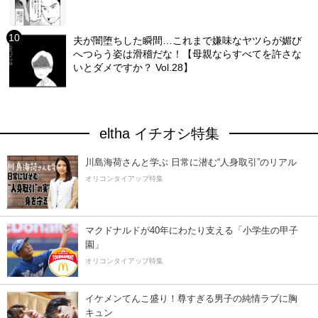
夫が闇堕ちした瞬間…これまで嫌味なヤツらが媚び
へつらう姿は滑稽だな！【母親ならすべてを許さな
いとダメですか？ Vol.28】
eltha イチオシ特集
川島海荷さんと学ぶ 日常に潜む“人身取引”のリアル
オリコンタイアップ特集
マクドナルドが40年にわたり支える「小学生の甲子
園」
オリコンタイアップ特集
イケメンてんこ盛り！尊すぎる男子の純情ラブに胸
キュン