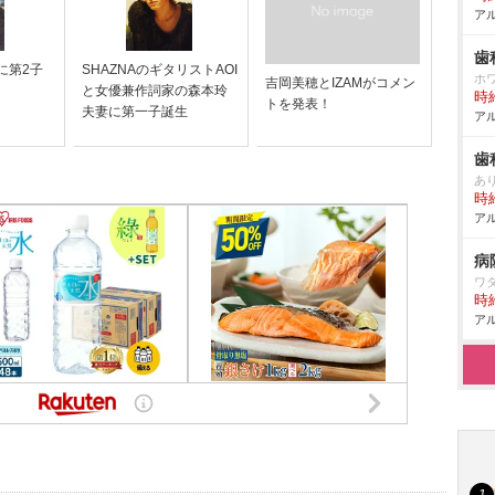
アル
歯
に第2子
SHAZNAのギタリストAOI
ホ
吉岡美穂とIZAMがコメン
と女優兼作詞家の森本玲
時給
トを発表！
夫妻に第一子誕生
アル
歯
あ
時給
アル
病
ワ
時給
アル