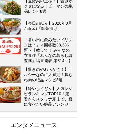
【夏野菜の王様！】苦みが
クセになる！ピーマンの絶
品レシピ8選
【今日の献立】2026年8月
7日(金)「鯛茶漬け」
「暑い日に飲みたいドリン
クは？」＜回答数38,386
票＞【教えて！ みんなの
衣食住「みんなの暮らし調
査隊」結果発表 第614回】
【驚きのやわらかさ！】ヘ
ルシーなのに大満足！鶏む
ね肉の絶品レシピ8選
【冷やしうどん】人気レシ
ピランキングTOP10！定
番からスタミナ系まで、夏
に食べたい絶品アレンジ
エンタメニュース