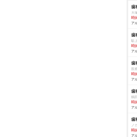
歯
大
時給
アル
歯
駈
時給
アル
歯
医
時給
アル
歯
鶴
時給
アル
歯
ノ
時給
アル