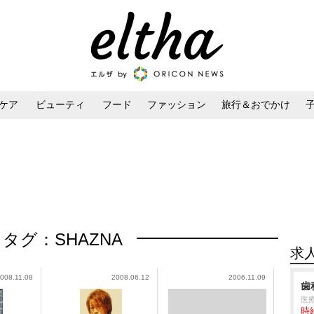
ケア
ビューティ
フード
ファッション
旅行＆おでかけ
ンケア
ダイエット・ボディケア
ヘアスタイル・ヘアアレンジ
タグ：SHAZNA
求
008.11.08
2008.06.12
2006.11.09
歯
医
時給