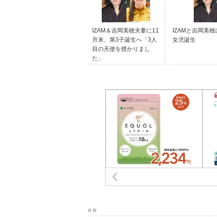
IZAM＆吉岡美穂夫妻に11
IZAMと吉岡美穂
月末、第3子誕生へ「3人
女児誕生
目の天使を授かりまし
た」
P R