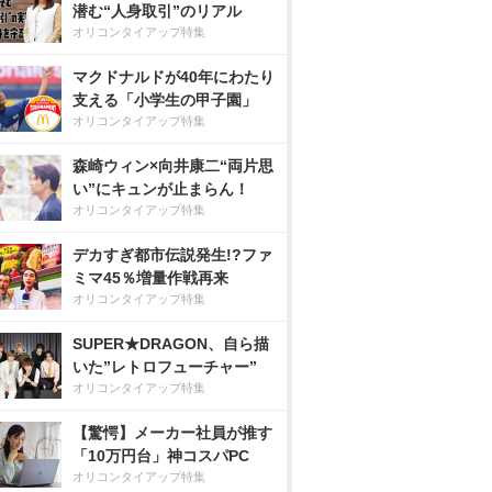
潜む“人身取引”のリアル
オリコンタイアップ特集
マクドナルドが40年にわたり
支える「小学生の甲子園」
オリコンタイアップ特集
森崎ウィン×向井康二“両片思
い”にキュンが止まらん！
オリコンタイアップ特集
デカすぎ都市伝説発生!?ファ
ミマ45％増量作戦再来
オリコンタイアップ特集
SUPER★DRAGON、自ら描
いた”レトロフューチャー”
オリコンタイアップ特集
【驚愕】メーカー社員が推す
「10万円台」神コスパPC
オリコンタイアップ特集