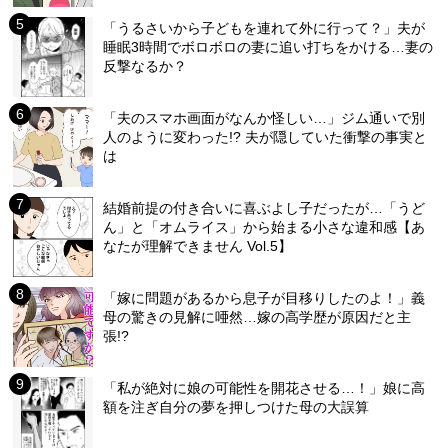
「うるさいから子どもを連れて外に行って？」夫が
睡眠3時間でボロボロの妻に追い打ちをかける…妻の
反撃なるか？
「夫のスマホ画面がなんか怪しい…」ジム通いで別
人のように変わった!? 夫が隠していた衝撃の事実と
は
結婚前提の付き合いに喜ぶよし子だったが…「うど
ん」と「オムライス」から始まる小さな違和感【あ
なたが理解できません Vol.5】
「嫁に問題があるから息子が目移りしたのよ！」義
母の驚きの見解に唖然…嫁の高学歴が原因だと主
張!?
「私が絶対に娘の可能性を開花させる…！」娘に高
額を注ぎ自分の夢を押しつけた母の大誤算