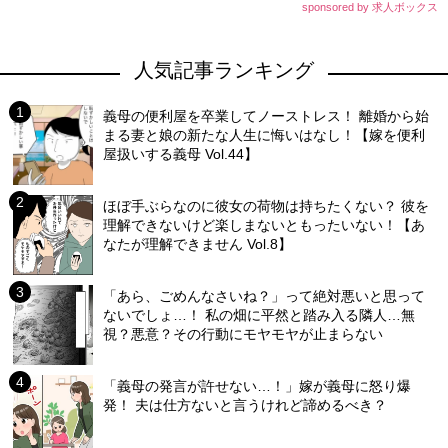
sponsored by 求人ボックス
人気記事ランキング
義母の便利屋を卒業してノーストレス！ 離婚から始
まる妻と娘の新たな人生に悔いはなし！【嫁を便利
屋扱いする義母 Vol.44】
ほぼ手ぶらなのに彼女の荷物は持ちたくない？ 彼を
理解できないけど楽しまないともったいない！【あ
なたが理解できません Vol.8】
「あら、ごめんなさいね？」って絶対悪いと思って
ないでしょ…！ 私の畑に平然と踏み入る隣人…無
視？悪意？その行動にモヤモヤが止まらない
「義母の発言が許せない…！」嫁が義母に怒り爆
発！ 夫は仕方ないと言うけれど諦めるべき？