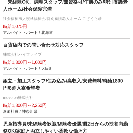
「未経験OK」調理スタッフ/無資格可/午前のみ/特別養護老
人ホーム/社会保障完備
社会福祉法人幌延福祉会/特別養護老人ホーム こざくら荘
時給1,075円
アルバイト・パート / 北海道
百貨店内での問い合わせ対応スタッフ
株式会社ハイファイブ
時給1,300円～1,600円
アルバイト・パート / 大阪府
組立・加工スタッフ/住み込み/高収入/寮費無料/時給1800
円/8割入寮希望者
move on株式会社
時給1,800円～2,250円
派遣社員 / 神奈川県
児童指導員/未経験者歓迎/経験者優遇/週2日からの扶養内勤
務OK/家庭と両立しやすい柔軟な働き方