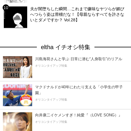
夫が闇堕ちした瞬間…これまで嫌味なヤツらが媚び
へつらう姿は滑稽だな！【母親ならすべてを許さな
いとダメですか？ Vol.28】
eltha イチオシ特集
川島海荷さんと学ぶ 日常に潜む“人身取引”のリアル
オリコンタイアップ特集
マクドナルドが40年にわたり支える「小学生の甲子
園」
オリコンタイアップ特集
向井康二イケメンすぎ！純愛『（LOVE SONG）』
オリコンタイアップ特集