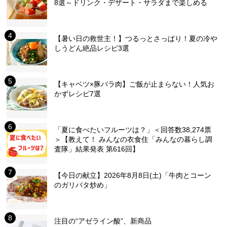
8選～ドリンク・デザート・サラダまで楽しめる
【暑い日の救世主！】つるっとさっぱり！夏の冷や
しうどん絶品レシピ3選
【キャベツ×豚バラ肉】ご飯が止まらない！人気お
かずレシピ7選
「夏に食べたいフルーツは？」＜回答数38,274票
＞【教えて！ みんなの衣食住「みんなの暮らし調
査隊」結果発表 第616回】
【今日の献立】2026年8月8日(土)「牛肉とコーン
のガリバタ炒め」
注目の“アゼライン酸”、新商品