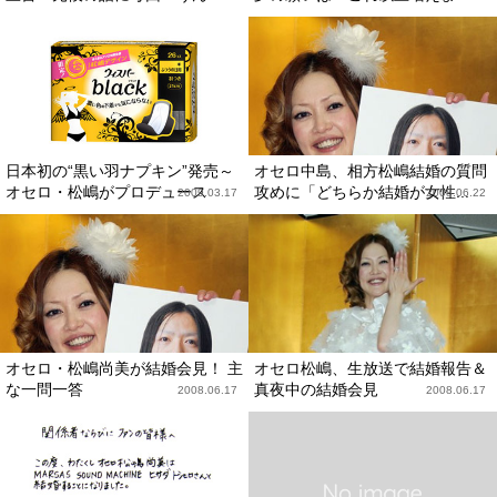
日本初の“黒い羽ナプキン”発売～
オセロ中島、相方松嶋結婚の質問
オセロ・松嶋がプロデュース
攻めに「どちらか結婚が女性...
2009.03.17
2008.06.22
オセロ・松嶋尚美が結婚会見！ 主
オセロ松嶋、生放送で結婚報告＆
な一問一答
真夜中の結婚会見
2008.06.17
2008.06.17