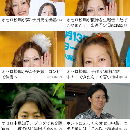
オセロ松嶋が第1子男児を出産
オセロ松嶋が復帰を生報告「たば
2011.12.14
こやめた」 出産予定日は12...
2011.05.28
オセロ松嶋が第1子妊娠 コンビ
オセロ松嶋、子作り“積極”進行
で休養へ
中！「できたらすぐ言います」
2011.04.29
2009.09.24
オセロ中島知子、ブログでも交際
ホントにふっくらオセロ中島、七
宣言 元彼の話に毎回「うん...
夕の願いは「これ以上増えま...
2009.07.09
2009.07.01