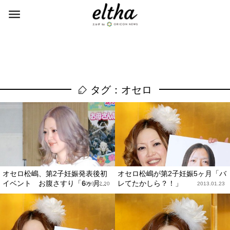
タグ：オセロ
オセロ松嶋、第2子妊娠発表後初
オセロ松嶋が第2子妊娠5ヶ月「バ
イベント お腹さすり「6ヶ月...
レてたかしら？！」
2013.02.20
2013.01.23