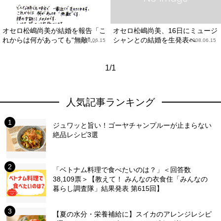
オセロ松嶋尚美が結婚を報告「こ
オセロ松嶋尚美、16日にミュージ
れからは何があっても“無敵”...
シャンとの結婚を生発表へ
2008.06.15
2008.06.15
1/1
人気記事ランキング
ジュワッと旨い！ゴーヤチャンプルーが止まらない
絶品レシピ3選
「ベトナム料理で食べたいのは？」＜回答数
38,109票＞【教えて！ みんなの衣食住「みんなの
暮らし調査隊」結果発表 第615回】
【夏の水分・栄養補給に】スイカのアレンジレシピ