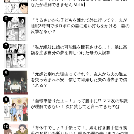
なたが理解できません Vol.5】
「うるさいから子どもを連れて外に行って？」夫が
睡眠3時間でボロボロの妻に追い打ちをかける…妻の
反撃なるか？
「私が絶対に娘の可能性を開花させる…！」娘に高
額を注ぎ自分の夢を押しつけた母の大誤算
「元嫁と別れた理由ってそれ？」友人から夫の過去
を突っ込まれ不安…信じて結婚した夫の過去まで信
じれる？
「自転車借りたよ～！」って勝手に!? ママ友の常識
が理解できない！ 次に貸してと言ってきたのは…
「育休中でしょ？手伝って！」嫁を好き勝手使う義
母のお願いを断りたい！ 頼みの綱の夫はまさかの無