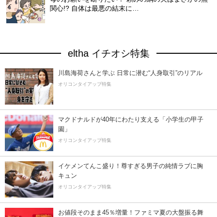
関心!? 自体は最悪の結末に…
eltha イチオシ特集
川島海荷さんと学ぶ 日常に潜む“人身取引”のリアル
オリコンタイアップ特集
マクドナルドが40年にわたり支える「小学生の甲子
園」
オリコンタイアップ特集
イケメンてんこ盛り！尊すぎる男子の純情ラブに胸
キュン
オリコンタイアップ特集
お値段そのまま45％増量！ファミマ夏の大盤振る舞