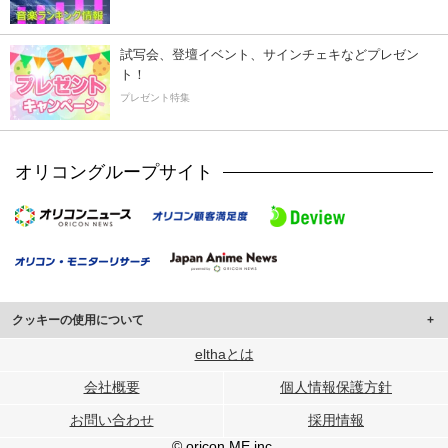
試写会、登壇イベント、サインチェキなどプレゼン
ト！
プレゼント特集
オリコングループサイト
クッキーの使用について
このサイトでは Cookie を使用して、ユーザーに合わせたコンテンツや広告の
elthaとは
表示、ソーシャル メディア機能の提供、広告の表示回数やクリック数の測定を
会社概要
個人情報保護方針
行っています。
また、ユーザーによるサイトの利用状況についても情報を収集し、ソーシャル
お問い合わせ
採用情報
メディアや広告配信、データ解析の各パートナーに提供しています。
各パートナーは、この情報とユーザーが各パートナーに提供した他の情報や、
© oricon ME inc.