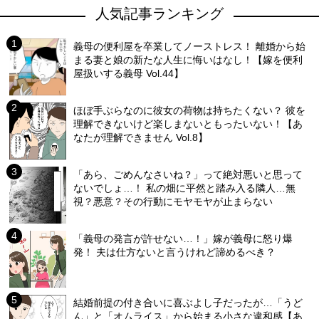
人気記事ランキング
義母の便利屋を卒業してノーストレス！ 離婚から始
まる妻と娘の新たな人生に悔いはなし！【嫁を便利
屋扱いする義母 Vol.44】
ほぼ手ぶらなのに彼女の荷物は持ちたくない？ 彼を
理解できないけど楽しまないともったいない！【あ
なたが理解できません Vol.8】
「あら、ごめんなさいね？」って絶対悪いと思って
ないでしょ…！ 私の畑に平然と踏み入る隣人…無
視？悪意？その行動にモヤモヤが止まらない
「義母の発言が許せない…！」嫁が義母に怒り爆
発！ 夫は仕方ないと言うけれど諦めるべき？
結婚前提の付き合いに喜ぶよし子だったが…「うど
ん」と「オムライス」から始まる小さな違和感【あ