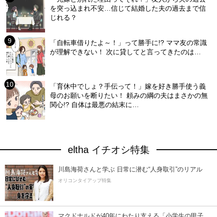
を突っ込まれ不安…信じて結婚した夫の過去まで信
じれる？
「自転車借りたよ～！」って勝手に!? ママ友の常識
が理解できない！ 次に貸してと言ってきたのは…
「育休中でしょ？手伝って！」嫁を好き勝手使う義
母のお願いを断りたい！ 頼みの綱の夫はまさかの無
関心!? 自体は最悪の結末に…
eltha イチオシ特集
川島海荷さんと学ぶ 日常に潜む“人身取引”のリアル
オリコンタイアップ特集
マクドナルドが40年にわたり支える「小学生の甲子