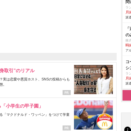
問
ラ
月給
派遣
「
の
株
時給
アル
コ
シ
身取引”のリアル
ラ
月給
？実は恋愛や悪質ホスト、SNSの投稿からも
派遣
態。
る「小学生の甲子園」
る「マクドナルド・ワッペン」をつけて学童