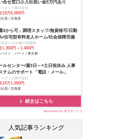
い合せ窓口@入社祝い金5万円あり
ンスタッド株式会社
19万6,000円
社員 / 北海道
週3から可」調理スタッフ/無資格可/日勤
み/住宅型有料老人ホーム/社会保障完備
式会社いずみ/菜の花葛飾
1,300円～1,400円
バイト・パート / 東京都
ールセンター/週3日～×土日祝休み 人事
ステムのサポート「電話・メール」
ンスタッド株式会社
24万1,000円
社員 / 北海道
続きはこちら
sponsored by 求人ボックス
人気記事ランキング