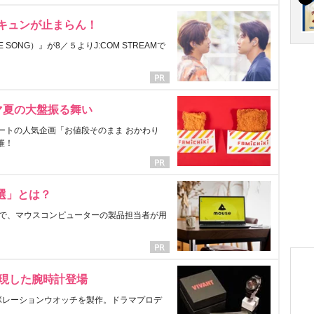
にキュンが止まらん！
ONG）』が8／５よりJ:COM STREAMで
マ夏の大盤振る舞い
ートの人気企画「お値段そのまま おかわり
催！
選」とは？
で、マウスコンピューターの製品担当者が用
表現した腕時計登場
ラボレーションウオッチを製作。ドラマプロデ