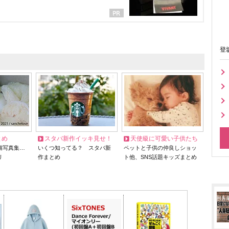
登
とめ
スタバ新作イッキ見せ！
天使級に可愛い子供たち
猫写真集…
いくつ知ってる？ スタバ新
ペットと子供の仲良しショッ
リ
作まとめ
ト他、SNS話題キッズまとめ