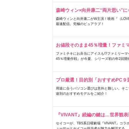
森崎ウィン×向井康二“両片思い”
森崎ウィンと向井康二がW主演！映画『（LOVE S
最速配信。究極のピュアラブ！
お値段そのまま45％増量！ファミ
ファミチキにお弁当にアイスも!?ファミリーマ
45％増量作戦」が今夏、シリーズ初の年2回開
プロ厳選！目的別「おすすめPC９
用途に合うパソコン選びは意外と難しい。そこ
途別のおすすめモデルをご紹介！
『VIVANT』続編の鍵は…世界観
セイコーが、TBS系日曜劇場『VIVANT』コ
ューサーとセイコー担当者が魅力を解説する。