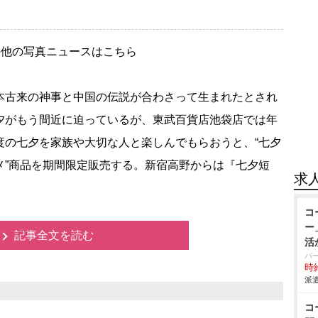
の他の写真ニュースはこちら
古来の神事と中国の伝説が合わさって生まれたとされ
夕がもう間近に迫っているが、東武百貨店池袋店では年
度の七夕を家族や大切な人と楽しんでもらおうと、“七夕
メ”商品を期間限定販売する。新宿高野からは『七夕短
求
コ
ー
記事全文を読む
活
パ
時給
派遣
コ