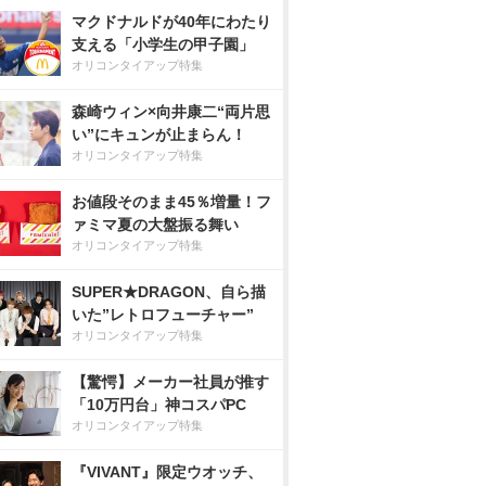
マクドナルドが40年にわたり
支える「小学生の甲子園」
オリコンタイアップ特集
森崎ウィン×向井康二“両片思
い”にキュンが止まらん！
オリコンタイアップ特集
お値段そのまま45％増量！フ
ァミマ夏の大盤振る舞い
オリコンタイアップ特集
SUPER★DRAGON、自ら描
いた”レトロフューチャー”
オリコンタイアップ特集
【驚愕】メーカー社員が推す
「10万円台」神コスパPC
オリコンタイアップ特集
『VIVANT』限定ウオッチ、