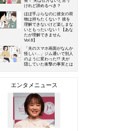
発！ 夫は仕方ないと言う
けれど諦めるべき？
ほぼ手ぶらなのに彼女の荷
物は持ちたくない？ 彼を
理解できないけど楽しまな
いともったいない！【あな
たが理解できません
Vol.8】
「夫のスマホ画面がなんか
怪しい…」ジム通いで別人
のように変わった!? 夫が
隠していた衝撃の事実とは
エンタメニュース