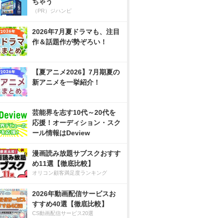
ちゃう
（PR）ジハンピ
2026年7月夏ドラマも、注目
作＆話題作が勢ぞろい！
【夏アニメ2026】7月期夏の
新アニメを一挙紹介！
芸能界を志す10代～20代を
応援！オーディション・スク
ール情報はDeview
漫画読み放題サブスクおすす
め11選【徹底比較】
オリコン顧客満足度ランキング
2026年動画配信サービスお
すすめ40選【徹底比較】
CS動画配信サービス20選