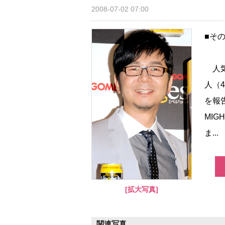
2008-07-02 07:00
■そ
人気
人（
を報
MI
ま...
[拡大写真]
関連写真