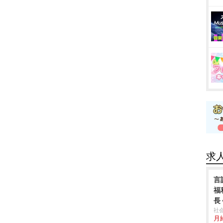
求
言
福
長
社
月給