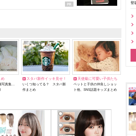
登
とめ
スタバ新作イッキ見せ！
天使級に可愛い子供たち
猫写真集…
いくつ知ってる？ スタバ新
ペットと子供の仲良しショッ
リ
作まとめ
ト他、SNS話題キッズまとめ