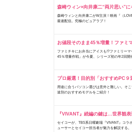
森崎ウィン×向井康二“両片思い”
森崎ウィンと向井康二がW主演！映画『（LOVE S
最速配信。究極のピュアラブ！
お値段そのまま45％増量！ファミ
ファミチキにお弁当にアイスも!?ファミリーマ
45％増量作戦」が今夏、シリーズ初の年2回開
プロ厳選！目的別「おすすめPC９
用途に合うパソコン選びは意外と難しい。そこ
途別のおすすめモデルをご紹介！
『VIVANT』続編の鍵は…世界観
セイコーが、TBS系日曜劇場『VIVANT』コ
ューサーとセイコー担当者が魅力を解説する。