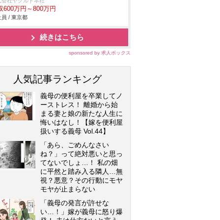
式会社ヤクルト本社
収600万円～800万円
員 / 東京都
続きはこちら
sponsored by 求人ボックス
人気記事ランキング
義母の便利屋を卒業してノ
ーストレス！ 離婚から始
まる妻と娘の新たな人生に
悔いはなし！【嫁を便利屋
扱いする義母 Vol.44】
「あら、ごめんなさい
ね？」って絶対悪いと思っ
てないでしょ…！ 私の畑
に平然と踏み入る隣人…無
視？悪意？その行動にモヤ
モヤが止まらない
「義母の発言が許せな
い…！」嫁が義母に怒り爆