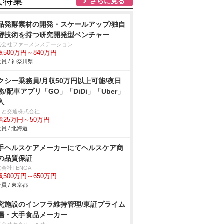
人特集
さらに見る
品発酵素材の開発・スケールアップ/独自
酵技術を持つ研究開発型ベンチャー
式会社ファーメンステーション
収500万円～840万円
員 / 神奈川県
クシー乗務員/月収50万円以上可能/夜日
務/配車アプリ「GO」「DiDi」「Uber」
入
こと交通株式会社
給25万円～50万円
員 / 北海道
手ヘルスケアメーカーにてヘルスケア商
の品質保証
会社TENGA
収500万円～650万円
員 / 東京都
究施設のインフラ維持管理/東証プライム
場・大手食品メーカー