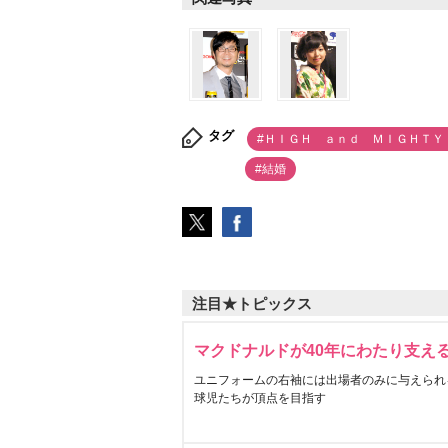
タグ
#ＨＩＧＨ ａｎｄ ＭＩＧＨＴＹ
#結婚
注目★トピックス
マクドナルドが40年にわたり支え
ユニフォームの右袖には出場者のみに与えられ
球児たちが頂点を目指す