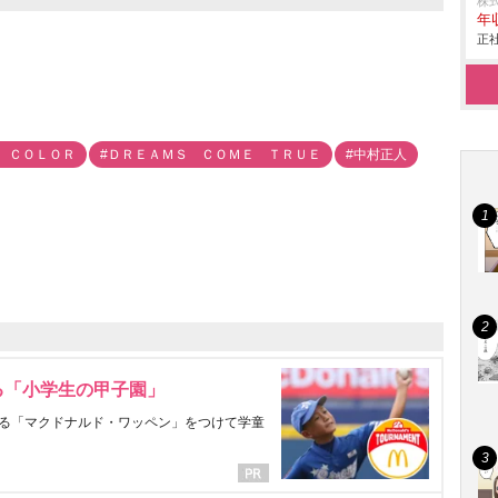
株
年
正社
 ＣＯＬＯＲ
#ＤＲＥＡＭＳ ＣＯＭＥ ＴＲＵＥ
#中村正人
る「小学生の甲子園」
る「マクドナルド・ワッペン」をつけて学童