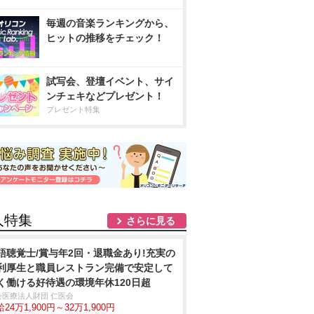
毎週の音楽ランキングから、
ヒットの推移をチェック！
試写会、登壇イベント、サイ
ンチェキなどプレゼント！
プレゼント特集
人特集
さらに見る
語聴覚士/賞与年2回・退職金あり!充実の
利厚生と職員レストラン完備で安定して
く働ける好待遇の環境年休120日超
会医療法人財団 仁医会
24万1,900円～32万1,900円