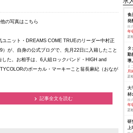
求
食
発
の他の写真はこちら
株
年
正社
ユニット・DREAMS COME TRUEのリーダー中村正
タ
49）が、自身の公式ブログで、先月22日に入籍したこと
勤
告した。お相手は、6人組ロックバンド・HIGH and
導
ま
GHTYCOLORのボーカル・マーキーこと翁長麻紀（おなが
月
正社
大
材
記事全文を読む
株式
年
正社
研
上