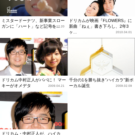
ミスタードーナツ、新事業スロー
ドリカムが映画『FLOWERS』に
ガンに「ハート」など記号を...
新曲「ねぇ」書き下ろし、2年3
2011.12.20
ヶ...
2010.04.01
ドリカム中村正人がパパに！ マー
千分の1を勝ち抜き“ハイカラ”新ボ
キーがオメデタ
ーカル誕生
2009.04.21
2009.02.09
ドリカム・中村正人が、ハイカ