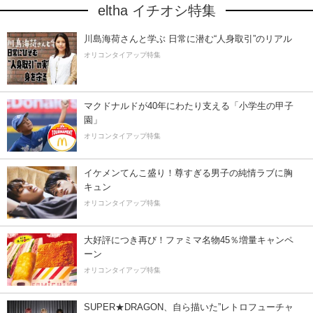
eltha イチオシ特集
川島海荷さんと学ぶ 日常に潜む“人身取引”のリアル
オリコンタイアップ特集
マクドナルドが40年にわたり支える「小学生の甲子
園」
オリコンタイアップ特集
イケメンてんこ盛り！尊すぎる男子の純情ラブに胸
キュン
オリコンタイアップ特集
大好評につき再び！ファミマ名物45％増量キャンペ
ーン
オリコンタイアップ特集
SUPER★DRAGON、自ら描いた”レトロフューチャ