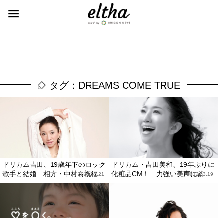
タグ：DREAMS COME TRUE
ドリカム吉田、19歳年下のロック
ドリカム・吉田美和、19年ぶりに
歌手と結婚 相方・中村も祝福
化粧品CM！ 力強い美声に監...
2012.03.21
2012.03.19