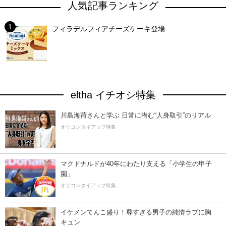
人気記事ランキング
フィラデルフィアチーズケーキ登場
eltha イチオシ特集
川島海荷さんと学ぶ 日常に潜む“人身取引”のリアル
オリコンタイアップ特集
マクドナルドが40年にわたり支える「小学生の甲子
園」
オリコンタイアップ特集
イケメンてんこ盛り！尊すぎる男子の純情ラブに胸
キュン