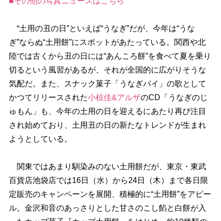
■その他の写真ニュースはこちら
“土用の丑の日”といえば“うなぎ”だが、今年は“うな
ぎ”ならぬ“土用餅”にスポットがあたっている。関西や北
陸では古くから丑の日には“あんころ餅”を食べて夏を乗り
切るという風習があるが、それが全国的に広がりそうな
気配だ。また、スナック菓子「うなぎパイ」の歌として
かつてリリースされた
小椋佳&アルザ
のCD「うなぎのじ
ゅもん」も、今年の土用の日を迎えるにあたり再び注目
され始めており、土用丑の日の新たなトレンドが生まれ
ようとしている。
関東ではあまり馴染みのない土用餅だが、東京・東武
百貨店池袋店では16日（水）から24日（木）まで各日限
定販売のキャンペーンを展開、積極的に“土用餅”をアピー
ル。金沢和音のあっさりとした甘さのこし餡と白餅が入