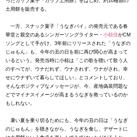
ったカップ菓子『カップ土用餅』をはじめ、約10種類の
土用餅を販売する。
一方、スナック菓子「うなぎパイ」の発売元である春
華堂と親交のあるシンガーソングライター・
小椋佳
がCM
ソングとして手がけ、3年前にリリースされた「うなぎの
じゅもん」も、今年の丑の日を前に再び関心が高まって
いるという。発売当時に小椋は「この歌を聴いて歌う人
のすべてが、ウナだれず、ウナされず、ウナがされ、幸
せにウナずいて暮らしてほしい」とコメントしており、
そんなポジティブなメッセージが、今、産地偽装問題な
どでマイナスイメージが高まるうなぎを救っているのか
もしれない。
暑い夏を乗り切るためにも、今年の丑の日は「うなぎ
のじゅもん」を聴きながら、うなぎを食し、デザートに