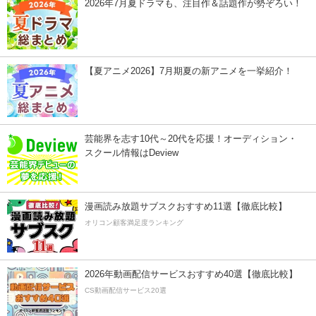
2026年7月夏ドラマも、注目作＆話題作が勢ぞろい！
【夏アニメ2026】7月期夏の新アニメを一挙紹介！
芸能界を志す10代～20代を応援！オーディション・
スクール情報はDeview
漫画読み放題サブスクおすすめ11選【徹底比較】
オリコン顧客満足度ランキング
2026年動画配信サービスおすすめ40選【徹底比較】
CS動画配信サービス20選