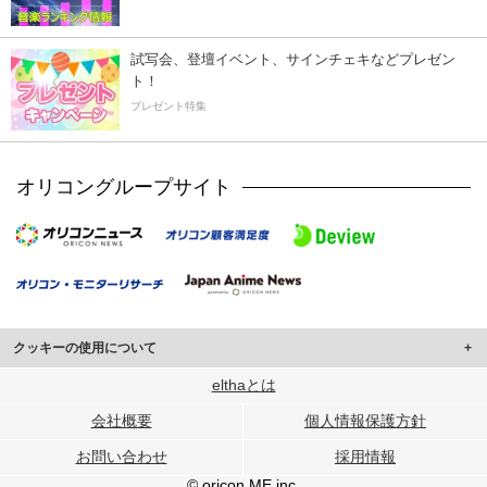
試写会、登壇イベント、サインチェキなどプレゼン
ト！
プレゼント特集
オリコングループサイト
クッキーの使用について
このサイトでは Cookie を使用して、ユーザーに合わせたコンテンツや広告の
elthaとは
表示、ソーシャル メディア機能の提供、広告の表示回数やクリック数の測定を
会社概要
個人情報保護方針
行っています。
また、ユーザーによるサイトの利用状況についても情報を収集し、ソーシャル
お問い合わせ
採用情報
メディアや広告配信、データ解析の各パートナーに提供しています。
各パートナーは、この情報とユーザーが各パートナーに提供した他の情報や、
© oricon ME inc.