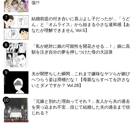
張!?
結婚前提の付き合いに喜ぶよし子だったが…「うど
ん」と「オムライス」から始まる小さな違和感【あ
なたが理解できません Vol.5】
「私が絶対に娘の可能性を開花させる…！」娘に高
額を注ぎ自分の夢を押しつけた母の大誤算
夫が闇堕ちした瞬間…これまで嫌味なヤツらが媚び
へつらう姿は滑稽だな！【母親ならすべてを許さな
いとダメですか？ Vol.28】
「元嫁と別れた理由ってそれ？」友人から夫の過去
を突っ込まれ不安…信じて結婚した夫の過去まで信
じれる？