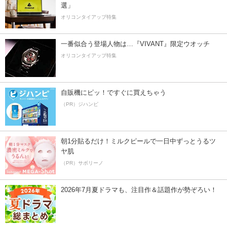
選」
オリコンタイアップ特集
一番似合う登場人物は…『VIVANT』限定ウオッチ
オリコンタイアップ特集
自販機にピッ！ですぐに買えちゃう
（PR）ジハンピ
朝1分貼るだけ！ミルクピールで一日中ずっとうるツ
ヤ肌
（PR）サボリーノ
2026年7月夏ドラマも、注目作＆話題作が勢ぞろい！