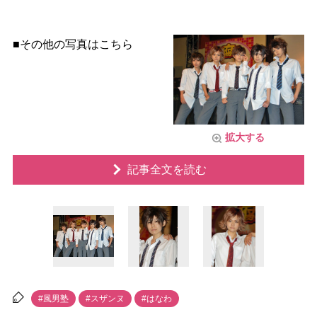
■その他の写真はこちら
拡大する
記事全文を読む
#風男塾
#スザンヌ
#はなわ