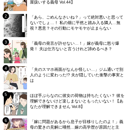
屋扱いする義母 Vol.44】
「あら、ごめんなさいね？」って絶対悪いと思って
ないでしょ…！ 私の畑に平然と踏み入る隣人…無
視？悪意？その行動にモヤモヤが止まらない
「義母の発言が許せない…！」嫁が義母に怒り爆
発！ 夫は仕方ないと言うけれど諦めるべき？
「夫のスマホ画面がなんか怪しい…」ジム通いで別
人のように変わった!? 夫が隠していた衝撃の事実と
は
ほぼ手ぶらなのに彼女の荷物は持ちたくない？ 彼を
理解できないけど楽しまないともったいない！【あ
なたが理解できません Vol.8】
「嫁に問題があるから息子が目移りしたのよ！」義
母の驚きの見解に唖然…嫁の高学歴が原因だと主