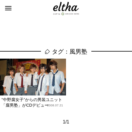
タグ：風男塾
“中野腐女子”からの男装ユニット
「腐男塾」がCDデビュー
2008.07.21
1/1