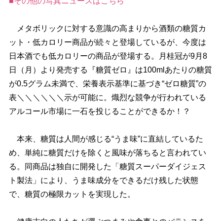
■その他の写真ニュースはこちら
メタボリックに対する意識の高まりから酒類の糖質カ
ット・低カロリー商品が続々と登場しているが、今度は
日本酒でも低カロリーの商品が登場する。月桂冠が9月8
日（月）より発売する『糖質ゼロ』は100mlあたりの糖質
が0.5グラム未満で、栄養表示基準に基づき“ゼロ糖質”の
表＼＼＼＼＼＼示が可能に。熾烈な競争が行われている
アルコール市場に一石を投じることができるか！？
本来、糖質は人間が感じる“うま味”に直結しているた
め、単純に糖質だけを除くと風味が落ちると言われてい
る。同商品は独自に開発した「糖質スーパーダイジェス
ト製法」により、うま味成分をできるだけ残した状態
で、糖質の極限カットを実現した。