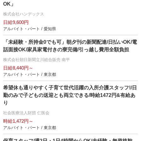
OK」
株式会社ハンデックス
日給9,600円
アルバイト・パート / 愛知県
「未経験・所持金0でも可」朝夕刊の新聞配達/日払いOK/電
話面接OK/家具家電付きの寮完備/引っ越し費用全額負担
株式会社朝日新聞立川総合販売 南平
日給8,440円～
アルバイト・パート / 東京都
希望休も通りやすく子育て世代活躍の入所介護スタッフ!/日
勤のみで子どもの送迎とも両立できる/時給1472円&有給あ
り
社会医療法人財団 仁医会
時給1,472円～
アルバイト・パート / 東京都
保育スタッフ/週2日・1日4時間からOK/未経験・無資格歓