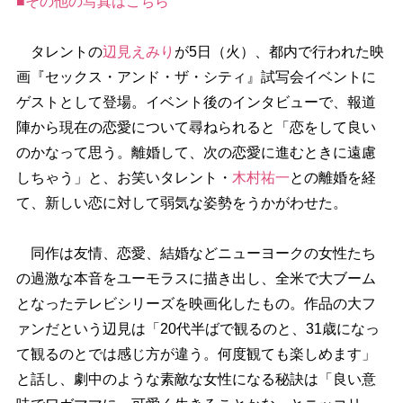
■その他の写真はこちら
タレントの
辺見えみり
が5日（火）、都内で行われた映
画『セックス・アンド・ザ・シティ』試写会イベントに
ゲストとして登場。イベント後のインタビューで、報道
陣から現在の恋愛について尋ねられると「恋をして良い
のかなって思う。離婚して、次の恋愛に進むときに遠慮
しちゃう」と、お笑いタレント・
木村祐一
との離婚を経
て、新しい恋に対して弱気な姿勢をうかがわせた。
同作は友情、恋愛、結婚などニューヨークの女性たち
の過激な本音をユーモラスに描き出し、全米で大ブーム
となったテレビシリーズを映画化したもの。作品の大フ
ァンだという辺見は「20代半ばで観るのと、31歳になっ
て観るのとでは感じ方が違う。何度観ても楽しめます」
と話し、劇中のような素敵な女性になる秘訣は「良い意