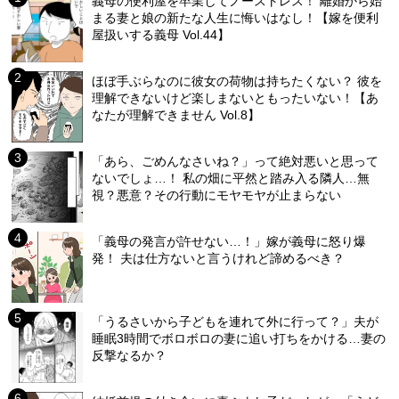
義母の便利屋を卒業してノーストレス！ 離婚から始
まる妻と娘の新たな人生に悔いはなし！【嫁を便利
屋扱いする義母 Vol.44】
ほぼ手ぶらなのに彼女の荷物は持ちたくない？ 彼を
理解できないけど楽しまないともったいない！【あ
なたが理解できません Vol.8】
「あら、ごめんなさいね？」って絶対悪いと思って
ないでしょ…！ 私の畑に平然と踏み入る隣人…無
視？悪意？その行動にモヤモヤが止まらない
「義母の発言が許せない…！」嫁が義母に怒り爆
発！ 夫は仕方ないと言うけれど諦めるべき？
「うるさいから子どもを連れて外に行って？」夫が
睡眠3時間でボロボロの妻に追い打ちをかける…妻の
反撃なるか？