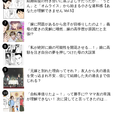
結婚前提の付き合いに喜ぶよし子だったが…「うど
ん」と「オムライス」から始まる小さな違和感【あ
なたが理解できません Vol.5】
「嫁に問題があるから息子が目移りしたのよ！」義
母の驚きの見解に唖然…嫁の高学歴が原因だと主
張!?
「私が絶対に娘の可能性を開花させる…！」娘に高
額を注ぎ自分の夢を押しつけた母の大誤算
「元嫁と別れた理由ってそれ？」友人から夫の過去
を突っ込まれ不安…信じて結婚した夫の過去まで信
じれる？
「自転車借りたよ～！」って勝手に!? ママ友の常識
が理解できない！ 次に貸してと言ってきたのは…