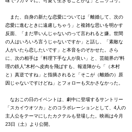
味でワガママに、可愛く生きることかな」とニッコリ。
また、自身の新たな恋愛については「離婚して、次の
恋愛に進むときに遠慮しちゃう」と複雑な思いを明かす
反面、「まだ早いんじゃないのって言われると嫌。世間
の人はいろいろ言うじゃないですか」と話し、「素敵な
人がいたら恋したいです」と本音をのぞかせた。さら
に、次の相手は「料理下手な人が良い」と、芸能界の“料
理の鉄人”木村へ皮肉を飛ばすも、報道陣から「（木村
と）真逆ですね」と指摘されると「そこが（離婚の）原
因じゃないですけどね」とフォローも欠かさなかった。
なおこの日のイベントは、劇中に登場するサントリー
「スカイウオツカ」とのコラボレーションとして、4人の
主人公をテーマにしたカクテルも登場した。映画は今月
23日（土）より公開。