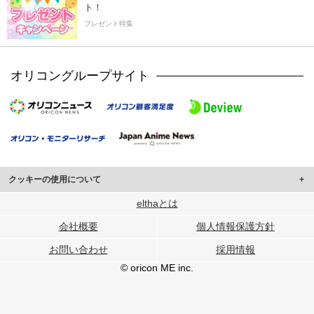
ト！
プレゼント特集
オリコングループサイト
クッキーの使用について
このサイトでは Cookie を使用して、ユーザーに合わせたコンテンツや広告の
elthaとは
表示、ソーシャル メディア機能の提供、広告の表示回数やクリック数の測定を
会社概要
個人情報保護方針
行っています。
また、ユーザーによるサイトの利用状況についても情報を収集し、ソーシャル
お問い合わせ
採用情報
メディアや広告配信、データ解析の各パートナーに提供しています。
各パートナーは、この情報とユーザーが各パートナーに提供した他の情報や、
© oricon ME inc.
ユーザーが各パートナーのサービスを使用したときに収集した他の情報を組み
合わせて使用することがあります。