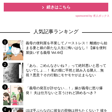
続きはこちら
sponsored by 求人ボックス
人気記事ランキング
義母の便利屋を卒業してノーストレス！ 離婚から始
まる妻と娘の新たな人生に悔いはなし！【嫁を便利
屋扱いする義母 Vol.44】
「あら、ごめんなさいね？」って絶対悪いと思って
ないでしょ…！ 私の畑に平然と踏み入る隣人…無
視？悪意？その行動にモヤモヤが止まらない
「義母の発言が許せない…！」嫁が義母に怒り爆
発！ 夫は仕方ないと言うけれど諦めるべき？
ほぼ手ぶらなのに彼女の荷物は持ちたくない？ 彼を