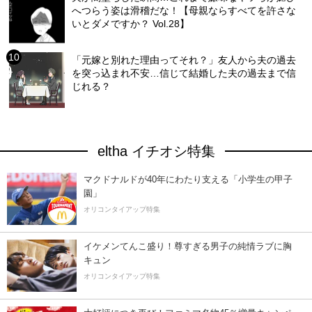
へつらう姿は滑稽だな！【母親ならすべてを許さな
いとダメですか？ Vol.28】
「元嫁と別れた理由ってそれ？」友人から夫の過去
を突っ込まれ不安…信じて結婚した夫の過去まで信
じれる？
eltha イチオシ特集
マクドナルドが40年にわたり支える「小学生の甲子
園」
オリコンタイアップ特集
イケメンてんこ盛り！尊すぎる男子の純情ラブに胸
キュン
オリコンタイアップ特集