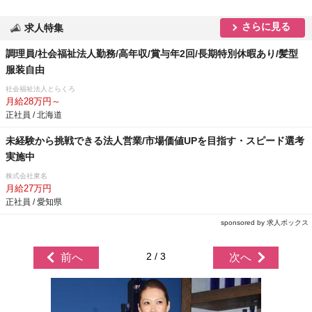
さらに見る
求人特集
調理員/社会福祉法人勤務/高年収/賞与年2回/長期特別休暇あり/髪型
服装自由
社会福祉法人とらくろ
月給28万円～
正社員 / 北海道
未経験から挑戦できる法人営業/市場価値UPを目指す・スピード選考
実施中
株式会社東名
月給27万円
正社員 / 愛知県
sponsored by 求人ボックス
2 / 3
前へ
次へ