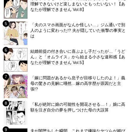
理解できないけど楽しまないともったいない！【あ
なたが理解できません Vol.8】
「夫のスマホ画面がなんか怪しい…」ジム通いで別
人のように変わった!? 夫が隠していた衝撃の事実と
は
結婚前提の付き合いに喜ぶよし子だったが…「うど
ん」と「オムライス」から始まる小さな違和感【あ
なたが理解できません Vol.5】
「嫁に問題があるから息子が目移りしたのよ！」義
母の驚きの見解に唖然…嫁の高学歴が原因だと主
張!?
「私が絶対に娘の可能性を開花させる…！」娘に高
額を注ぎ自分の夢を押しつけた母の大誤算
夫が闇堕ちした瞬間…これまで嫌味なヤツらが媚び