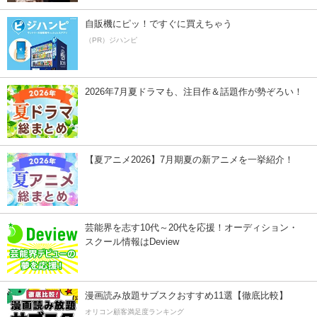
自販機にピッ！ですぐに買えちゃう
（PR）ジハンピ
2026年7月夏ドラマも、注目作＆話題作が勢ぞろい！
【夏アニメ2026】7月期夏の新アニメを一挙紹介！
芸能界を志す10代～20代を応援！オーディション・
スクール情報はDeview
漫画読み放題サブスクおすすめ11選【徹底比較】
オリコン顧客満足度ランキング