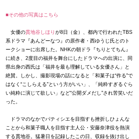
■その他の写真はこちら
女優の
貫地谷しほり
が8日（金）、都内で行われたTBS
系ドラマ『あんどーなつ』の原作者・西ゆうじ氏とのト
ークショーに出席した。NHKの朝ドラ『ちりとてちん』
に続き、2度目の福井を舞台にしたドラマへの出演に、同
県出身の西氏は「福井を最も理解している女優さん」と
絶賛。しかし、撮影現場の話になると「和菓子は“作る”で
はなく“こしらえる”という方がいい」、「純粋すぎるぐら
い純粋に演じて欲しい」など“公開ダメだし”され苦笑いだ
った。
ドラマのなかでパティシエを目指すも挫折しひょんな
ことから和菓子職人を目指す主人公・安藤奈津役を熱演
する貫地谷。猛暑日を記録したこの日、収録を抜け出し