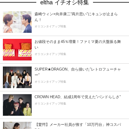
eltha イチオシ特集
森崎ウィン×向井康二“両片思い”にキュンが止まら
ん！
オリコンタイアップ特集
お値段そのまま45％増量！ファミマ夏の大盤振る舞
い
オリコンタイアップ特集
SUPER★DRAGON、自ら描いた”レトロフューチャ
ー”
オリコンタイアップ特集
CROWN HEAD、結成1周年で見えた”バンドらしさ”
オリコンタイアップ特集
【驚愕】メーカー社員が推す「10万円台」神コスパ