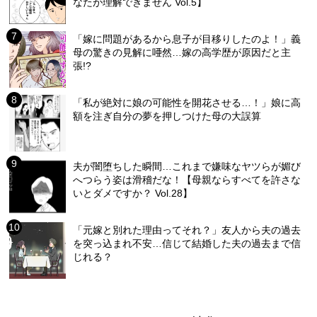
なたが理解できません Vol.5】
「嫁に問題があるから息子が目移りしたのよ！」義
母の驚きの見解に唖然…嫁の高学歴が原因だと主
張!?
「私が絶対に娘の可能性を開花させる…！」娘に高
額を注ぎ自分の夢を押しつけた母の大誤算
夫が闇堕ちした瞬間…これまで嫌味なヤツらが媚び
へつらう姿は滑稽だな！【母親ならすべてを許さな
いとダメですか？ Vol.28】
「元嫁と別れた理由ってそれ？」友人から夫の過去
を突っ込まれ不安…信じて結婚した夫の過去まで信
じれる？