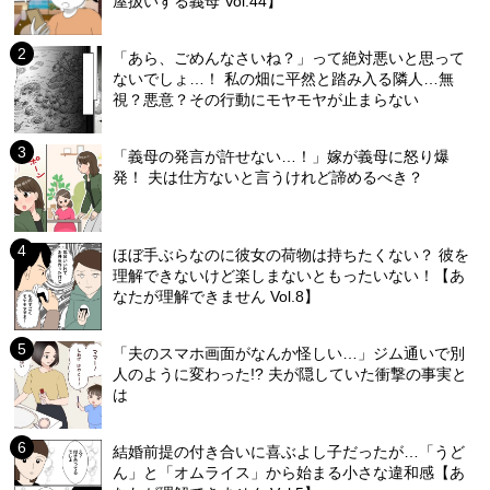
屋扱いする義母 Vol.44】
「あら、ごめんなさいね？」って絶対悪いと思って
ないでしょ…！ 私の畑に平然と踏み入る隣人…無
視？悪意？その行動にモヤモヤが止まらない
「義母の発言が許せない…！」嫁が義母に怒り爆
発！ 夫は仕方ないと言うけれど諦めるべき？
ほぼ手ぶらなのに彼女の荷物は持ちたくない？ 彼を
理解できないけど楽しまないともったいない！【あ
なたが理解できません Vol.8】
「夫のスマホ画面がなんか怪しい…」ジム通いで別
人のように変わった!? 夫が隠していた衝撃の事実と
は
結婚前提の付き合いに喜ぶよし子だったが…「うど
ん」と「オムライス」から始まる小さな違和感【あ