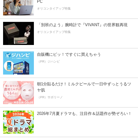
PC
オリコンタイアップ特集
「別班のよう」腕時計で『VIVANT』の世界観再現
オリコンタイアップ特集
自販機にピッ！ですぐに買えちゃう
（PR）ジハンピ
朝1分貼るだけ！ミルクピールで一日中ずっとうるツ
ヤ肌
（PR）サボリーノ
2026年7月夏ドラマも、注目作＆話題作が勢ぞろい！