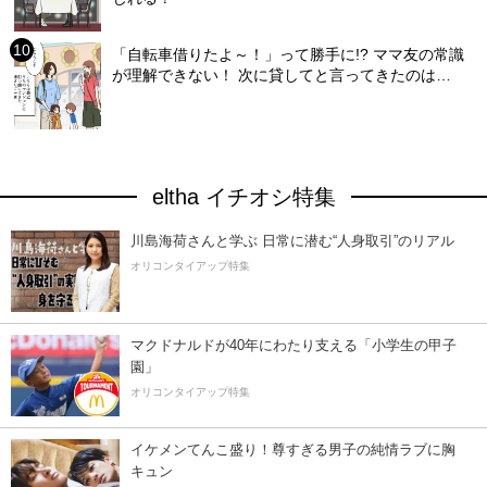
「自転車借りたよ～！」って勝手に!? ママ友の常識
が理解できない！ 次に貸してと言ってきたのは…
eltha イチオシ特集
川島海荷さんと学ぶ 日常に潜む“人身取引”のリアル
オリコンタイアップ特集
マクドナルドが40年にわたり支える「小学生の甲子
園」
オリコンタイアップ特集
イケメンてんこ盛り！尊すぎる男子の純情ラブに胸
キュン