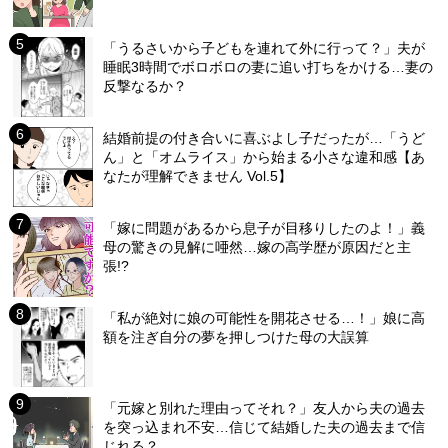
「うるさいから子どもを連れて外に行って？」夫が
睡眠3時間でボロボロの妻に追い打ちをかける…妻の
反撃なるか？
結婚前提の付き合いに喜ぶよし子だったが…「うど
ん」と「オムライス」から始まる小さな違和感【あ
なたが理解できません Vol.5】
「嫁に問題があるから息子が目移りしたのよ！」義
母の驚きの見解に唖然…嫁の高学歴が原因だと主
張!?
「私が絶対に娘の可能性を開花させる…！」娘に高
額を注ぎ自分の夢を押しつけた母の大誤算
「元嫁と別れた理由ってそれ？」友人から夫の過去
を突っ込まれ不安…信じて結婚した夫の過去まで信
じれる？