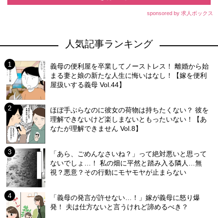
sponsored by 求人ボックス
人気記事ランキング
義母の便利屋を卒業してノーストレス！ 離婚から始
まる妻と娘の新たな人生に悔いはなし！【嫁を便利
屋扱いする義母 Vol.44】
ほぼ手ぶらなのに彼女の荷物は持ちたくない？ 彼を
理解できないけど楽しまないともったいない！【あ
なたが理解できません Vol.8】
「あら、ごめんなさいね？」って絶対悪いと思って
ないでしょ…！ 私の畑に平然と踏み入る隣人…無
視？悪意？その行動にモヤモヤが止まらない
「義母の発言が許せない…！」嫁が義母に怒り爆
発！ 夫は仕方ないと言うけれど諦めるべき？