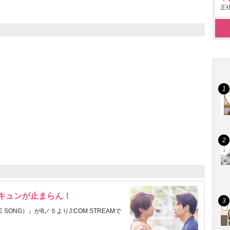
正社
にキュンが止まらん！
ONG）』が8／５よりJ:COM STREAMで