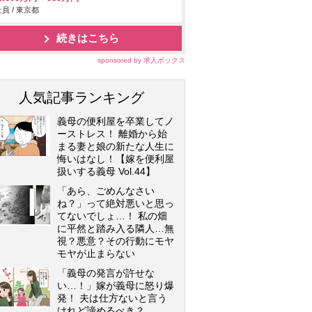
員 / 東京都
続きはこちら
sponsored by 求人ボックス
人気記事ランキング
義母の便利屋を卒業してノ
ーストレス！ 離婚から始
まる妻と娘の新たな人生に
悔いはなし！【嫁を便利屋
扱いする義母 Vol.44】
「あら、ごめんなさい
ね？」って絶対悪いと思っ
てないでしょ…！ 私の畑
に平然と踏み入る隣人…無
視？悪意？その行動にモヤ
モヤが止まらない
「義母の発言が許せな
い…！」嫁が義母に怒り爆
発！ 夫は仕方ないと言う
けれど諦めるべき？