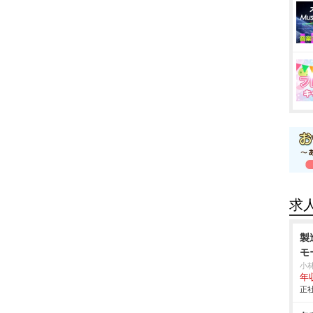
求
製
モ
小
年
正社