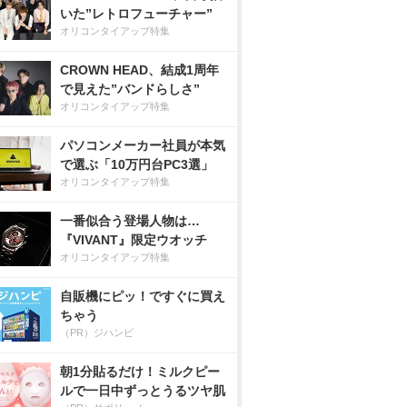
いた”レトロフューチャー”
オリコンタイアップ特集
CROWN HEAD、結成1周年
で見えた”バンドらしさ”
オリコンタイアップ特集
パソコンメーカー社員が本気
で選ぶ「10万円台PC3選」
オリコンタイアップ特集
一番似合う登場人物は…
『VIVANT』限定ウオッチ
オリコンタイアップ特集
自販機にピッ！ですぐに買え
ちゃう
（PR）ジハンピ
朝1分貼るだけ！ミルクピー
ルで一日中ずっとうるツヤ肌