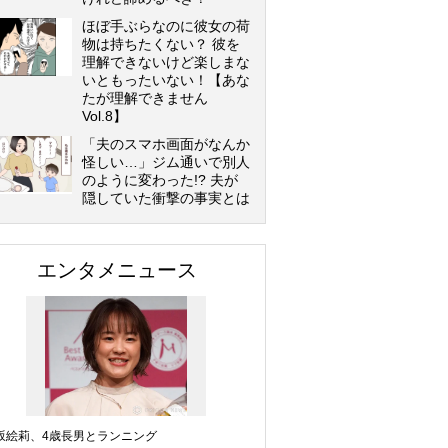
ほぼ手ぶらなのに彼女の荷
物は持ちたくない？ 彼を
理解できないけど楽しまな
いともったいない！【あな
たが理解できません
Vol.8】
「夫のスマホ画面がなんか
怪しい…」ジム通いで別人
のように変わった!? 夫が
隠していた衝撃の事実とは
エンタメニュース
坂絵莉、4歳長男とランニング