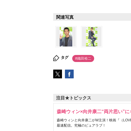
関連写真
タグ
#織田裕二
注目★トピックス
森崎ウィン×向井康二“両片思い”
森崎ウィンと向井康二がW主演！映画『（LOVE S
最速配信。究極のピュアラブ！