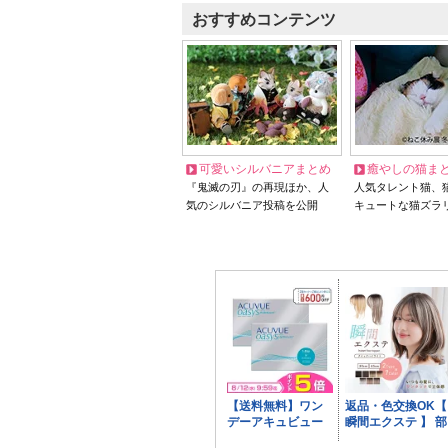
おすすめコンテンツ
可愛いシルバニアまとめ
癒やしの猫ま
『鬼滅の刃』の再現ほか、人
人気タレント猫、
気のシルバニア投稿を公開
キュートな猫ズラ