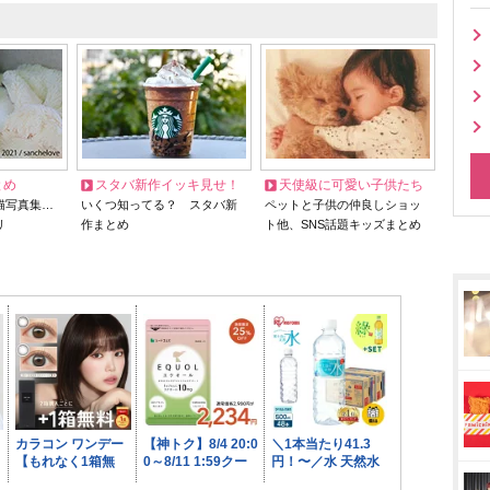
とめ
スタバ新作イッキ見せ！
天使級に可愛い子供たち
猫写真集…
いくつ知ってる？ スタバ新
ペットと子供の仲良しショッ
リ
作まとめ
ト他、SNS話題キッズまとめ