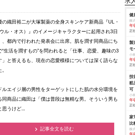
求
健
株
の織田裕二が大塚製薬の全身スキンケア新商品『UL・
年
（ウル・オス）』のイメージキャラクターに起用され3日
正社
）、都内で行われた発表会に出席。肌を潤す同商品にち
製
モ
で“生活を潤すもの”を問われると「仕事、恋愛、趣味の3
小
年
す」と答えるも、現在の恋愛模様については深く語らな
正社
た。
技
粧
ルエイジ層の男性をターゲットにした肌の水分環境を
可
小
る同商品に織田は「僕は普段は無精な男。そういう男も
年
正社
思うけど...
家
比
記事全文を読む
株
年