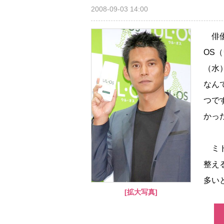
2008-09-03 14:00
俳優
OS
（水
なん
つで
かっ
ミド
整え
多いと
[拡大写真]