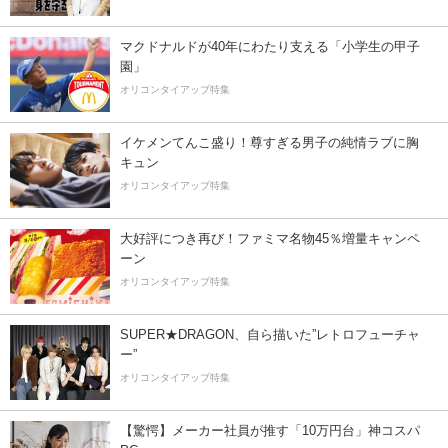
マクドナルドが40年にわたり支える「小学生の甲子
園」
オリコンタイアップ特集
イケメンてんこ盛り！尊すぎる男子の純情ラブに胸
キュン
オリコンタイアップ特集
大好評につき再び！ファミマ名物45％増量キャンペ
ーン
オリコンタイアップ特集
SUPER★DRAGON、自ら描いた”レトロフューチャ
ー”
オリコンタイアップ特集
【驚愕】メーカー社員が推す「10万円台」神コスパ