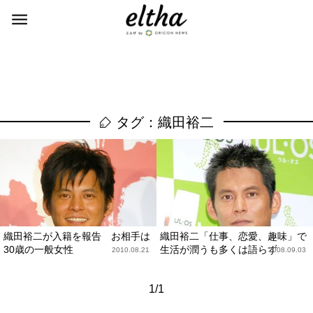
タグ：織田裕二
織田裕二が入籍を報告 お相手は
織田裕二「仕事、恋愛、趣味」で
30歳の一般女性
生活が潤うも多くは語らず
2010.08.21
2008.09.03
1/1