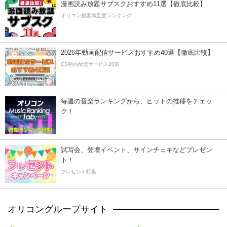
漫画読み放題サブスクおすすめ11選【徹底比較】
オリコン顧客満足度ランキング
2026年動画配信サービスおすすめ40選【徹底比較】
CS動画配信サービス20選
毎週の音楽ランキングから、ヒットの推移をチェッ
ク！
試写会、登壇イベント、サインチェキなどプレゼン
ト！
プレゼント特集
オリコングループサイト