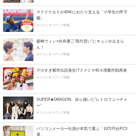
マクドナルドが40年にわたり支える「小学生の甲子
園」
オリコンタイアップ特集
森崎ウィン×向井康二“両片思い”にキュンが止まら
ん！
オリコンタイアップ特集
デカすぎ都市伝説発生!?ファミマ45％増量作戦再来
オリコンタイアップ特集
SUPER★DRAGON、自ら描いた”レトロフューチャ
ー”
オリコンタイアップ特集
パソコンメーカー社員が本気で選ぶ「10万円台PC3
選」