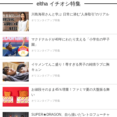
eltha イチオシ特集
川島海荷さんと学ぶ 日常に潜む“人身取引”のリアル
オリコンタイアップ特集
マクドナルドが40年にわたり支える「小学生の甲子
園」
オリコンタイアップ特集
イケメンてんこ盛り！尊すぎる男子の純情ラブに胸
キュン
オリコンタイアップ特集
お値段そのまま45％増量！ファミマ夏の大盤振る舞
い
オリコンタイアップ特集
SUPER★DRAGON、自ら描いた”レトロフューチャ