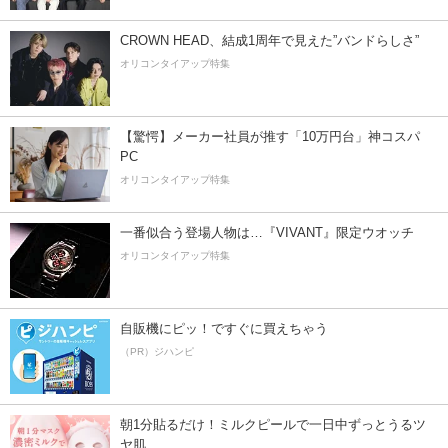
CROWN HEAD、結成1周年で見えた”バンドらしさ”
オリコンタイアップ特集
【驚愕】メーカー社員が推す「10万円台」神コスパ
PC
オリコンタイアップ特集
一番似合う登場人物は…『VIVANT』限定ウオッチ
オリコンタイアップ特集
自販機にピッ！ですぐに買えちゃう
（PR）ジハンピ
朝1分貼るだけ！ミルクピールで一日中ずっとうるツ
ヤ肌