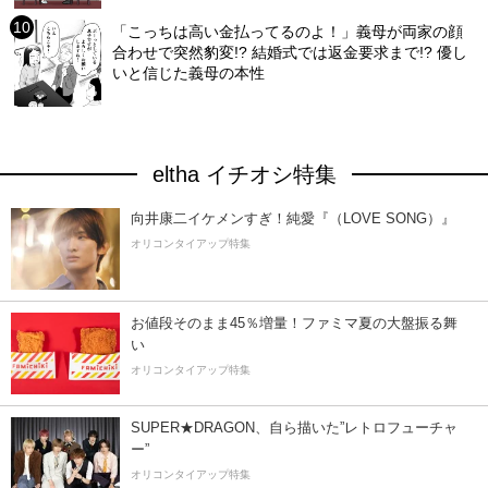
「こっちは高い金払ってるのよ！」義母が両家の顔
合わせで突然豹変!? 結婚式では返金要求まで!? 優し
いと信じた義母の本性
eltha イチオシ特集
向井康二イケメンすぎ！純愛『（LOVE SONG）』
オリコンタイアップ特集
お値段そのまま45％増量！ファミマ夏の大盤振る舞
い
オリコンタイアップ特集
SUPER★DRAGON、自ら描いた”レトロフューチャ
ー”
オリコンタイアップ特集