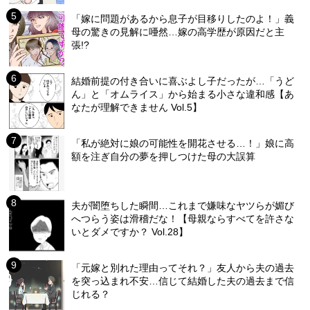
「嫁に問題があるから息子が目移りしたのよ！」義
母の驚きの見解に唖然…嫁の高学歴が原因だと主
張!?
結婚前提の付き合いに喜ぶよし子だったが…「うど
ん」と「オムライス」から始まる小さな違和感【あ
なたが理解できません Vol.5】
「私が絶対に娘の可能性を開花させる…！」娘に高
額を注ぎ自分の夢を押しつけた母の大誤算
夫が闇堕ちした瞬間…これまで嫌味なヤツらが媚び
へつらう姿は滑稽だな！【母親ならすべてを許さな
いとダメですか？ Vol.28】
「元嫁と別れた理由ってそれ？」友人から夫の過去
を突っ込まれ不安…信じて結婚した夫の過去まで信
じれる？