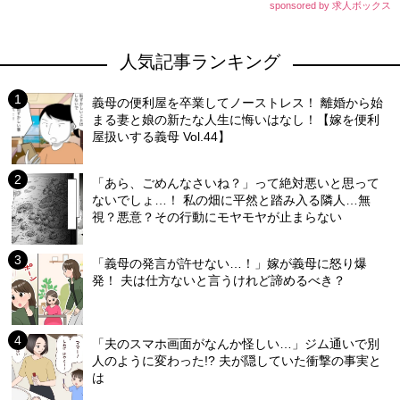
sponsored by 求人ボックス
人気記事ランキング
義母の便利屋を卒業してノーストレス！ 離婚から始
まる妻と娘の新たな人生に悔いはなし！【嫁を便利
屋扱いする義母 Vol.44】
「あら、ごめんなさいね？」って絶対悪いと思って
ないでしょ…！ 私の畑に平然と踏み入る隣人…無
視？悪意？その行動にモヤモヤが止まらない
「義母の発言が許せない…！」嫁が義母に怒り爆
発！ 夫は仕方ないと言うけれど諦めるべき？
「夫のスマホ画面がなんか怪しい…」ジム通いで別
人のように変わった!? 夫が隠していた衝撃の事実と
は