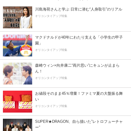
川島海荷さんと学ぶ 日常に潜む“人身取引”のリアル
オリコンタイアップ特集
マクドナルドが40年にわたり支える「小学生の甲子
園」
オリコンタイアップ特集
森崎ウィン×向井康二“両片思い”にキュンが止まら
ん！
オリコンタイアップ特集
お値段そのまま45％増量！ファミマ夏の大盤振る舞
い
オリコンタイアップ特集
SUPER★DRAGON、自ら描いた”レトロフューチャ
ー”