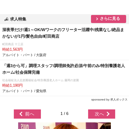
さらに見る
求人特集
深夜帯だけ!週1～OK/Wワークのフリーター活躍中/残業なし/絶品ま
かないが1円/髪色自由/町田商店
町田商店 十三店
時給1,563円
アルバイト・パート / 大阪府
「週3から可」調理スタッフ/調理師免許必須/午前のみ/特別養護老人
ホーム/社会保障完備
社会福祉法人志楽園福祉会/特別養護老人ホーム 藤岡の楽園
時給1,190円
アルバイト・パート / 愛知県
sponsored by 求人ボックス
1 / 6
前へ
次へ