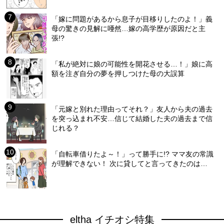
「嫁に問題があるから息子が目移りしたのよ！」義
母の驚きの見解に唖然…嫁の高学歴が原因だと主
張!?
「私が絶対に娘の可能性を開花させる…！」娘に高
額を注ぎ自分の夢を押しつけた母の大誤算
「元嫁と別れた理由ってそれ？」友人から夫の過去
を突っ込まれ不安…信じて結婚した夫の過去まで信
じれる？
「自転車借りたよ～！」って勝手に!? ママ友の常識
が理解できない！ 次に貸してと言ってきたのは…
eltha イチオシ特集