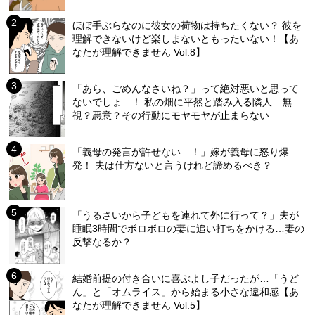
ほぼ手ぶらなのに彼女の荷物は持ちたくない？ 彼を
理解できないけど楽しまないともったいない！【あ
なたが理解できません Vol.8】
「あら、ごめんなさいね？」って絶対悪いと思って
ないでしょ…！ 私の畑に平然と踏み入る隣人…無
視？悪意？その行動にモヤモヤが止まらない
「義母の発言が許せない…！」嫁が義母に怒り爆
発！ 夫は仕方ないと言うけれど諦めるべき？
「うるさいから子どもを連れて外に行って？」夫が
睡眠3時間でボロボロの妻に追い打ちをかける…妻の
反撃なるか？
結婚前提の付き合いに喜ぶよし子だったが…「うど
ん」と「オムライス」から始まる小さな違和感【あ
なたが理解できません Vol.5】