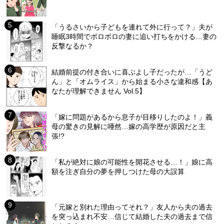
「うるさいから子どもを連れて外に行って？」夫が
睡眠3時間でボロボロの妻に追い打ちをかける…妻の
反撃なるか？
結婚前提の付き合いに喜ぶよし子だったが…「うど
ん」と「オムライス」から始まる小さな違和感【あ
なたが理解できません Vol.5】
「嫁に問題があるから息子が目移りしたのよ！」義
母の驚きの見解に唖然…嫁の高学歴が原因だと主
張!?
「私が絶対に娘の可能性を開花させる…！」娘に高
額を注ぎ自分の夢を押しつけた母の大誤算
「元嫁と別れた理由ってそれ？」友人から夫の過去
を突っ込まれ不安…信じて結婚した夫の過去まで信