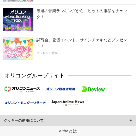
毎週の音楽ランキングから、ヒットの推移をチェッ
ク！
試写会、登壇イベント、サインチェキなどプレゼン
ト！
プレゼント特集
オリコングループサイト
クッキーの使用について
このサイトでは Cookie を使用して、ユーザーに合わせたコンテンツや広告の
elthaとは
表示、ソーシャル メディア機能の提供、広告の表示回数やクリック数の測定を