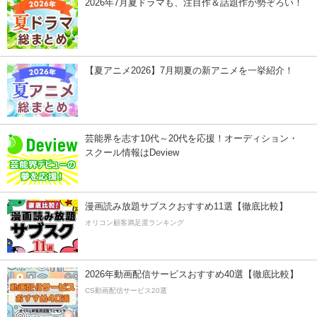
2026年7月夏ドラマも、注目作＆話題作が勢ぞろい！
【夏アニメ2026】7月期夏の新アニメを一挙紹介！
芸能界を志す10代～20代を応援！オーディション・
スクール情報はDeview
漫画読み放題サブスクおすすめ11選【徹底比較】
オリコン顧客満足度ランキング
2026年動画配信サービスおすすめ40選【徹底比較】
CS動画配信サービス20選