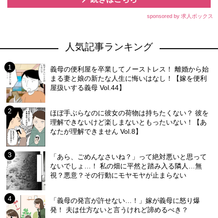
sponsored by 求人ボックス
人気記事ランキング
義母の便利屋を卒業してノーストレス！ 離婚から始
まる妻と娘の新たな人生に悔いはなし！【嫁を便利
屋扱いする義母 Vol.44】
ほぼ手ぶらなのに彼女の荷物は持ちたくない？ 彼を
理解できないけど楽しまないともったいない！【あ
なたが理解できません Vol.8】
「あら、ごめんなさいね？」って絶対悪いと思って
ないでしょ…！ 私の畑に平然と踏み入る隣人…無
視？悪意？その行動にモヤモヤが止まらない
「義母の発言が許せない…！」嫁が義母に怒り爆
発！ 夫は仕方ないと言うけれど諦めるべき？