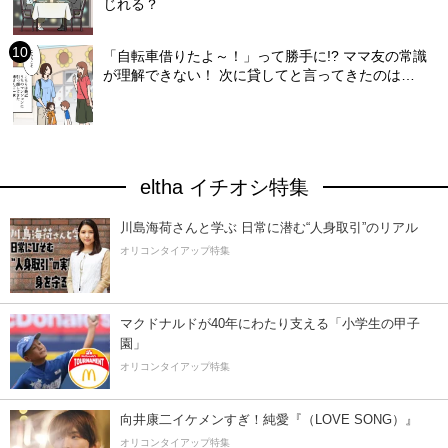
じれる？
「自転車借りたよ～！」って勝手に!? ママ友の常識
が理解できない！ 次に貸してと言ってきたのは…
eltha イチオシ特集
川島海荷さんと学ぶ 日常に潜む“人身取引”のリアル
オリコンタイアップ特集
マクドナルドが40年にわたり支える「小学生の甲子
園」
オリコンタイアップ特集
向井康二イケメンすぎ！純愛『（LOVE SONG）』
オリコンタイアップ特集