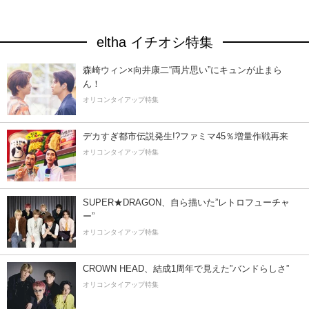
eltha イチオシ特集
森崎ウィン×向井康二“両片思い”にキュンが止まら
ん！
オリコンタイアップ特集
デカすぎ都市伝説発生!?ファミマ45％増量作戦再来
オリコンタイアップ特集
SUPER★DRAGON、自ら描いた”レトロフューチャ
ー”
オリコンタイアップ特集
CROWN HEAD、結成1周年で見えた”バンドらしさ”
オリコンタイアップ特集