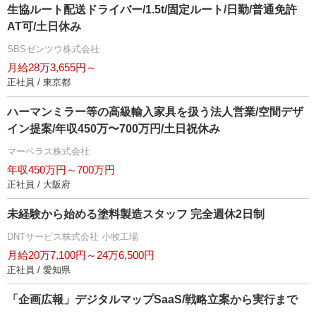
生協ルート配送ドライバー/1.5t/固定ルート/日勤/普通免許
AT可/土日休み
SBSゼンツウ株式会社
月給28万3,655円～
正社員 / 東京都
ハーマンミラー等の高級輸入家具を扱う法人営業/空間デザ
イン提案/年収450万〜700万円/土日祝休み
マーベラス株式会社
年収450万円～700万円
正社員 / 大阪府
未経験から始める塗料製造スタッフ 完全週休2日制
DNTサービス株式会社 小牧工場
月給20万7,100円～24万6,500円
正社員 / 愛知県
「企画広報」デジタルマップSaaS/戦略立案から実行まで