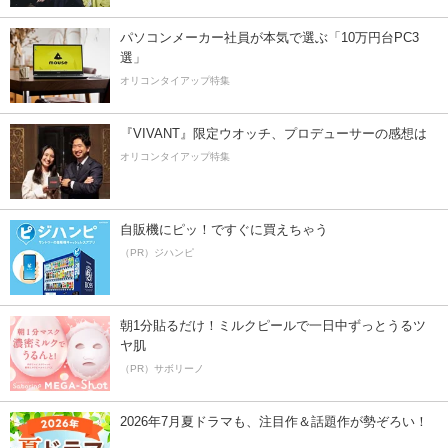
パソコンメーカー社員が本気で選ぶ「10万円台PC3
選」
オリコンタイアップ特集
『VIVANT』限定ウオッチ、プロデューサーの感想は
オリコンタイアップ特集
自販機にピッ！ですぐに買えちゃう
（PR）ジハンピ
朝1分貼るだけ！ミルクピールで一日中ずっとうるツ
ヤ肌
（PR）サボリーノ
2026年7月夏ドラマも、注目作＆話題作が勢ぞろい！