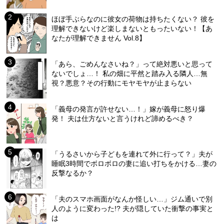
ほぼ手ぶらなのに彼女の荷物は持ちたくない？ 彼を
理解できないけど楽しまないともったいない！【あ
なたが理解できません Vol.8】
「あら、ごめんなさいね？」って絶対悪いと思って
ないでしょ…！ 私の畑に平然と踏み入る隣人…無
視？悪意？その行動にモヤモヤが止まらない
「義母の発言が許せない…！」嫁が義母に怒り爆
発！ 夫は仕方ないと言うけれど諦めるべき？
「うるさいから子どもを連れて外に行って？」夫が
睡眠3時間でボロボロの妻に追い打ちをかける…妻の
反撃なるか？
「夫のスマホ画面がなんか怪しい…」ジム通いで別
人のように変わった!? 夫が隠していた衝撃の事実と
は