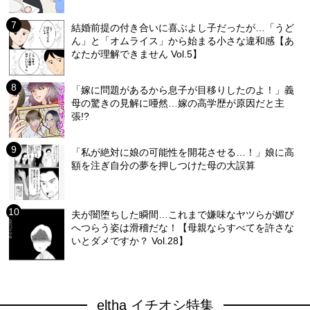
結婚前提の付き合いに喜ぶよし子だったが…「うど
ん」と「オムライス」から始まる小さな違和感【あ
なたが理解できません Vol.5】
「嫁に問題があるから息子が目移りしたのよ！」義
母の驚きの見解に唖然…嫁の高学歴が原因だと主
張!?
「私が絶対に娘の可能性を開花させる…！」娘に高
額を注ぎ自分の夢を押しつけた母の大誤算
夫が闇堕ちした瞬間…これまで嫌味なヤツらが媚び
へつらう姿は滑稽だな！【母親ならすべてを許さな
いとダメですか？ Vol.28】
eltha イチオシ特集