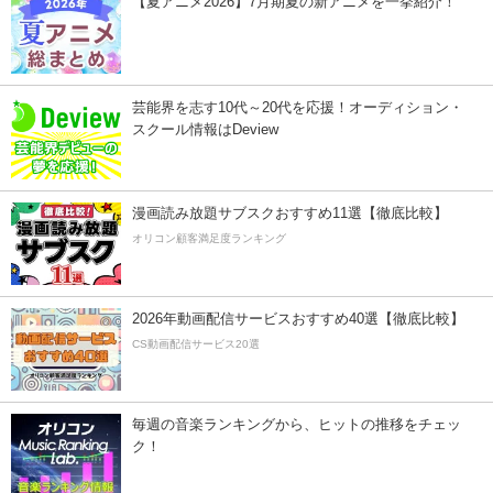
【夏アニメ2026】7月期夏の新アニメを一挙紹介！
芸能界を志す10代～20代を応援！オーディション・
スクール情報はDeview
漫画読み放題サブスクおすすめ11選【徹底比較】
オリコン顧客満足度ランキング
2026年動画配信サービスおすすめ40選【徹底比較】
CS動画配信サービス20選
毎週の音楽ランキングから、ヒットの推移をチェッ
ク！