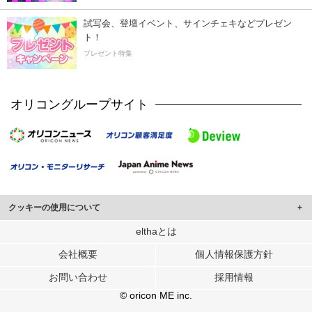
試写会、登壇イベント、サインチェキなどプレゼン
ト！
プレゼント特集
オリコングループサイト
クッキーの使用について
このサイトでは Cookie を使用して、ユーザーに合わせたコンテンツや広告の
elthaとは
表示、ソーシャル メディア機能の提供、広告の表示回数やクリック数の測定を
会社概要
個人情報保護方針
行っています。
また、ユーザーによるサイトの利用状況についても情報を収集し、ソーシャル
お問い合わせ
採用情報
メディアや広告配信、データ解析の各パートナーに提供しています。
各パートナーは、この情報とユーザーが各パートナーに提供した他の情報や、
© oricon ME inc.
ユーザーが各パートナーのサービスを使用したときに収集した他の情報を組み