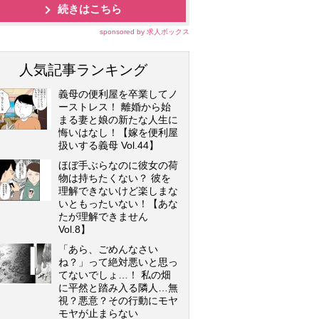
続きはこちら
sponsored by 求人ボックス
人気記事ランキング
義母の便利屋を卒業してノ
ーストレス！ 離婚から始
まる妻と娘の新たな人生に
悔いはなし！【嫁を便利屋
扱いする義母 Vol.44】
ほぼ手ぶらなのに彼女の荷
物は持ちたくない？ 彼を
理解できないけど楽しまな
いともったいない！【あな
たが理解できません
Vol.8】
「あら、ごめんなさい
ね？」って絶対悪いと思っ
てないでしょ…！ 私の畑
に平然と踏み入る隣人…無
視？悪意？その行動にモヤ
モヤが止まらない