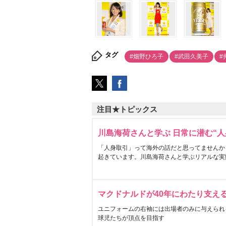
タグ
#畑野ひろ子
#武田久美子
#
注目★トピックス
川島海荷さんと学ぶ 日常に潜む“人
「人身取引」って海外の話だと思ってませんか
起きています。川島海荷さんと学ぶリアルな実
マクドナルドが40年にわたり支え
ユニフォームの右袖には出場者のみに与えられ
球児たちが頂点を目指す