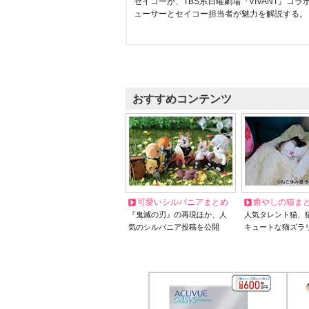
セイコーが、TBS系日曜劇場『VIVANT』コ
ューサーとセイコー担当者が魅力を解説する。
おすすめコンテンツ
可愛いシルバニアまとめ
癒やしの猫ま
『鬼滅の刃』の再現ほか、人
人気タレント猫、
気のシルバニア投稿を公開
キュートな猫ズラ