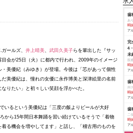
求
歯
あ
時給
アル
完
4
C.ガールズ、
井上晴美
、
武田久美子
らを輩出した『サッ
未
目会が25日（火）に都内で行われ、2009年のイメージ
医
時給
ル・美優紀（みゆき）が登場。今後は「芯があって個性
アル
んだ美優紀は、憧れの女優に永作博美と深津絵里の名前
歯
州
になりたい」と初々しい笑顔を浮かべた。
時給
アル
でいるという美優紀は「三度の飯よりビールが大好
歯
二
ろから15年間日本舞踊を習い続けているそうで「着物
時給
アル
を着る機会を増やしてます」と話し、「稽古用のものを