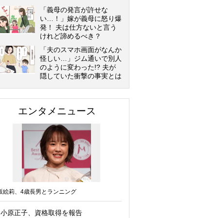
「義母の発言が許せな
い…！」嫁が義母に怒り爆
発！ 夫は仕方ないと言う
けれど諦めるべき？
「夫のスマホ画面がなんか
怪しい…」ジム通いで別人
のように変わった!? 夫が
隠していた衝撃の事実とは
エンタメニュース
坂絵莉、4歳長男とランニング
小原正子、資格取得を報告