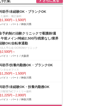
人特集
さらに見る
科助手/未経験OK・ブランクOK
りた歯科・矯正歯科
1,300円～1,500円
バイト・パート / 神奈川県
全予約制の治験クリニックで看護師/週
・午前メイン/時給2,500円/残業なし/業界
経験OK/自転車通勤
療法人平心会 OCROMクリニック
2,500円～
バイト・パート / 大阪府
科助手/扶養内勤務OK・ブランクOK
デンタルオフィス
1,250円～1,500円
バイト・パート / 神奈川県
科助手/未経験OK・扶養内勤務OK
俣川駅前TaCファミリー歯科
1,225円～2,000円
バイト・パート / 神奈川県