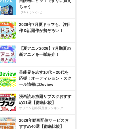
自販機にピッ！ですぐに買え
ちゃう
（PR）ジハンピ
2026年7月夏ドラマも、注目
作＆話題作が勢ぞろい！
【夏アニメ2026】7月期夏の
新アニメを一挙紹介！
芸能界を志す10代～20代を
応援！オーディション・スク
ール情報はDeview
漫画読み放題サブスクおすす
め11選【徹底比較】
オリコン顧客満足度ランキング
2026年動画配信サービスお
すすめ40選【徹底比較】