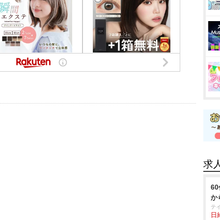
求
6
か
テ
日給