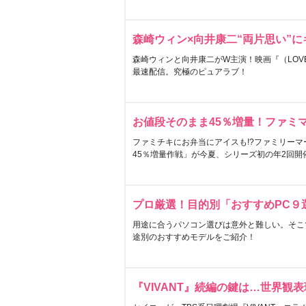
森崎ウィン×向井康二“両片思い”
森崎ウィンと向井康二がW主演！映画『（LOVE S
最速配信。究極のピュアラブ！
お値段そのまま45％増量！ファミ
ファミチキにお弁当にアイスも!?ファミリーマ
45％増量作戦」が今夏、シリーズ初の年2回開
プロ厳選！目的別「おすすめPC９
用途に合うパソコン選びは意外と難しい。そこ
途別のおすすめモデルをご紹介！
『VIVANT』続編の鍵は…世界観