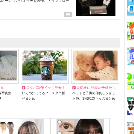
ラボレーションウオッチを製作。ドラマプロデ
とめ
スタバ新作イッキ見せ！
天使級に可愛い子供たち
猫写真集…
いくつ知ってる？ スタバ新
ペットと子供の仲良しショッ
リ
作まとめ
ト他、SNS話題キッズまとめ