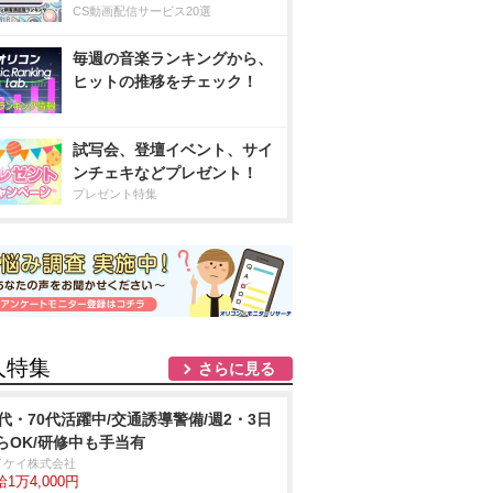
CS動画配信サービス20選
毎週の音楽ランキングから、
ヒットの推移をチェック！
試写会、登壇イベント、サイ
ンチェキなどプレゼント！
プレゼント特集
人特集
さらに見る
0代・70代活躍中/交通誘導警備/週2・3日
らOK/研修中も手当有
イケイ株式会社
1万4,000円