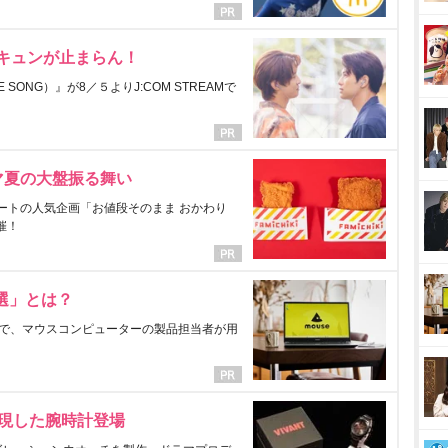
にキュンが止まらん！
ONG）』が8／５よりJ:COM STREAMで
マ夏の大盤振る舞い
ートの人気企画「お値段そのまま おかわり
催！
選」とは？
で、マウスコンピューターの製品担当者が用
表現した腕時計登場