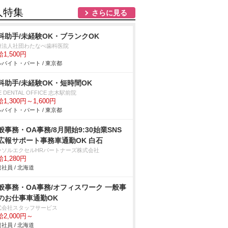
人特集
さらに見る
科助手/未経験OK・ブランクOK
療法人社団わたなべ歯科医院
1,500円
バイト・パート / 東京都
科助手/未経験OK・短時間OK
E DENTAL OFFICE 志木駅前院
1,300円～1,600円
バイト・パート / 東京都
般事務・OA事務/8月開始9:30始業SNS
報サポート事務車通勤OK 白石
ーソルエクセルHRパートナーズ株式会社
1,280円
社員 / 北海道
般事務・OA事務/オフィスワーク 一般事
のお仕事車通勤OK
式会社スタッフサービス
2,000円～
社員 / 北海道