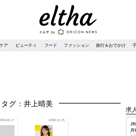
ケア
ビューティ
フード
ファッション
旅行＆おでかけ
ンケア
ダイエット・ボディケア
ヘアスタイル・ヘアアレンジ
タグ：井上晴美
求
009.06.17
2008.11.25
J
月