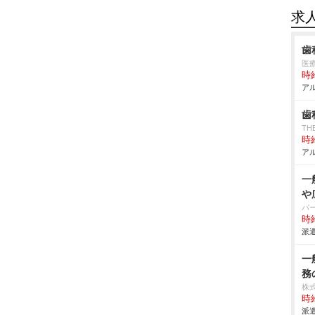
求
歯
医
時給
アル
歯
TH
時給
アル
一
広
パ
時給
派遣
一
務
株
時給
派遣