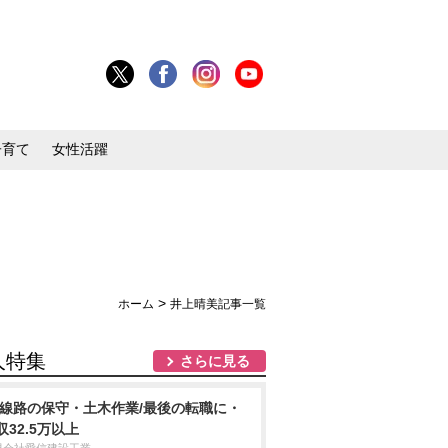
子育て
女性活躍
>
ホーム
井上晴美記事一覧
人特集
さらに見る
R線路の保守・土木作業/最後の転職に・
収32.5万以上