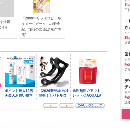
有
月給
正社
『2009年サッポロビール
一
子を妊娠
イメージガール』の美優
き
なりそ
紀、憧れの女優は“永作博
す
パ
美”
時給
派遣
歯
医
時給
アル
デ
チ
株
時給
派遣