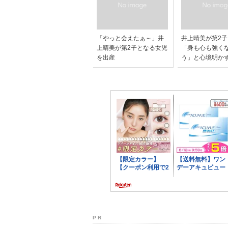
「やっと会えたぁ～」井
井上晴美が第2
上晴美が第2子となる女児
「身も心も強く
を出産
う」と心境明か
P R