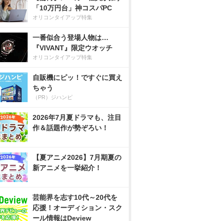
「10万円台」神コスパPC
オリコンタイアップ特集
一番似合う登場人物は…
『VIVANT』限定ウオッチ
オリコンタイアップ特集
自販機にピッ！ですぐに買え
ちゃう
（PR）ジハンピ
2026年7月夏ドラマも、注目
作＆話題作が勢ぞろい！
【夏アニメ2026】7月期夏の
新アニメを一挙紹介！
芸能界を志す10代～20代を
応援！オーディション・スク
ール情報はDeview