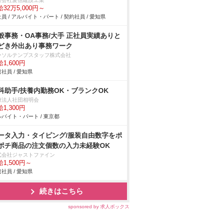
限会社愛信建設工業
32万5,000円～
員 / アルバイト・パート / 契約社員 / 愛知県
般事務・OA事務/大手 正社員実績ありと
どき外出あり事務ワーク
ーソルテンプスタッフ株式会社
1,600円
社員 / 愛知県
科助手/扶養内勤務OK・ブランクOK
療法人社団相明会
1,300円
バイト・パート / 東京都
ータ入力・タイピング/服装自由数字をポ
ポチ商品の注文個数の入力未経験OK
式会社ジャストファイン
1,500円～
社員 / 愛知県
続きはこちら
sponsored by 求人ボックス