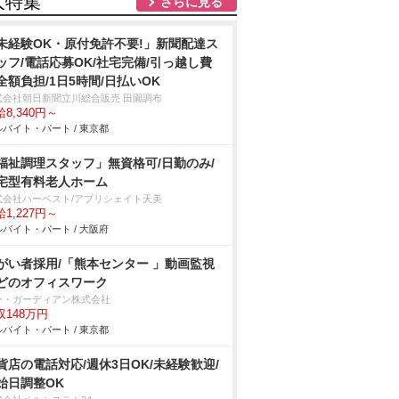
人特集
さらに見る
未経験OK・原付免許不要!」新聞配達ス
ッフ/電話応募OK/社宅完備/引っ越し費
全額負担/1日5時間/日払いOK
式会社朝日新聞立川総合販売 田園調布
8,340円～
バイト・パート / 東京都
福祉調理スタッフ」無資格可/日勤のみ/
宅型有料老人ホーム
式会社ハーベスト/アプリシェイト天美
1,227円～
バイト・パート / 大阪府
がい者採用/「熊本センター 」動画監視
どのオフィスワーク
ー・ガーディアン株式会社
収148万円
バイト・パート / 東京都
貨店の電話対応/週休3日OK/未経験歓迎/
始日調整OK