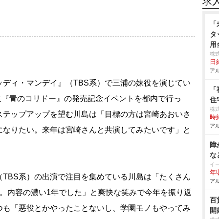
求
「
タ
用
株
日給
アル
ディ・マンデイ』（TBS系）で三浦の妹役を演じてい
「
真集『青のコリドー』の発売記念イベントを都内で行っ
住
株
ステップアップを望む川島は「目標の方は宮崎あおいさ
時給
アル
になりたい。来年は宮崎さんと共演してみたいです」と
障
な
イ
年
TBS系）の出演で注目を集めている川島は「たくさん
アル
間。内容の濃い1年でした」と爽快な笑みで今年を振り返
百
つも「悪役とかやったことないし、学園モノもやってみ
開