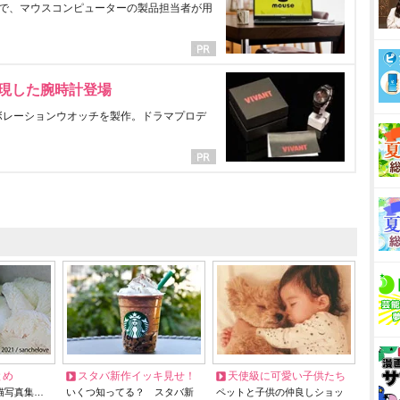
で、マウスコンピューターの製品担当者が用
表現した腕時計登場
ラボレーションウオッチを製作。ドラマプロデ
とめ
スタバ新作イッキ見せ！
天使級に可愛い子供たち
猫写真集…
いくつ知ってる？ スタバ新
ペットと子供の仲良しショッ