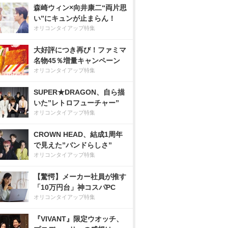
森崎ウィン×向井康二“両片思
い”にキュンが止まらん！
オリコンタイアップ特集
大好評につき再び！ファミマ
名物45％増量キャンペーン
オリコンタイアップ特集
SUPER★DRAGON、自ら描
いた”レトロフューチャー”
オリコンタイアップ特集
CROWN HEAD、結成1周年
で見えた”バンドらしさ”
オリコンタイアップ特集
【驚愕】メーカー社員が推す
「10万円台」神コスパPC
オリコンタイアップ特集
『VIVANT』限定ウオッチ、