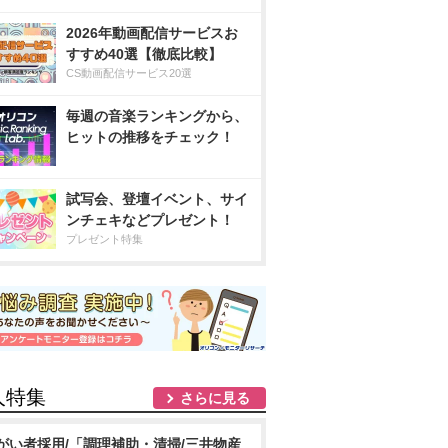
2026年動画配信サービスお
すすめ40選【徹底比較】
CS動画配信サービス20選
毎週の音楽ランキングから、
ヒットの推移をチェック！
試写会、登壇イベント、サイ
ンチェキなどプレゼント！
プレゼント特集
人特集
さらに見る
がい者採用/「調理補助・清掃/三井物産