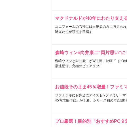
マクドナルドが40年にわたり支え
ユニフォームの右袖には出場者のみに与えられ
球児たちが頂点を目指す
森崎ウィン×向井康二“両片思い”
森崎ウィンと向井康二がW主演！映画『（LOVE S
最速配信。究極のピュアラブ！
お値段そのまま45％増量！ファミ
ファミチキにお弁当にアイスも!?ファミリーマ
45％増量作戦」が今夏、シリーズ初の年2回開
プロ厳選！目的別「おすすめPC９