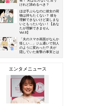
発！ 夫は仕方ないと言う
けれど諦めるべき？
ほぼ手ぶらなのに彼女の荷
物は持ちたくない？ 彼を
理解できないけど楽しまな
いともったいない！【あな
たが理解できません
Vol.8】
「夫のスマホ画面がなんか
怪しい…」ジム通いで別人
のように変わった!? 夫が
隠していた衝撃の事実とは
エンタメニュース