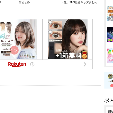
リ
作まとめ
ト他、SNS話題キッズまとめ
求
障