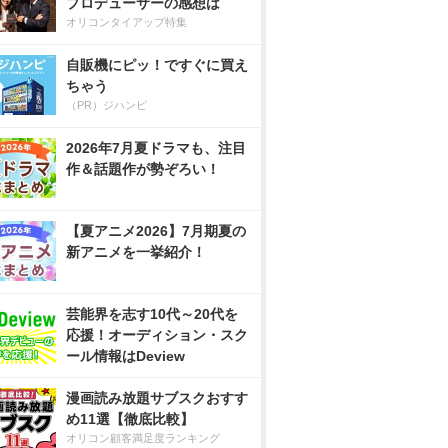
プロデューサーの感想は
オリコンタイアップ特集
自販機にピッ！ですぐに買え
ちゃう
（PR）ジハンピ
2026年7月夏ドラマも、注目
作＆話題作が勢ぞろい！
【夏アニメ2026】7月期夏の
新アニメを一挙紹介！
芸能界を志す10代～20代を
応援！オーディション・スク
ール情報はDeview
漫画読み放題サブスクおすす
め11選【徹底比較】
オリコン顧客満足度ランキング