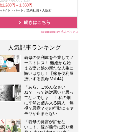
式会社ベルシステム24
1,280円～1,350円
バイト・パート / 契約社員 / 大阪府
続きはこちら
sponsored by 求人ボックス
人気記事ランキング
義母の便利屋を卒業してノ
ーストレス！ 離婚から始
まる妻と娘の新たな人生に
悔いはなし！【嫁を便利屋
扱いする義母 Vol.44】
「あら、ごめんなさい
ね？」って絶対悪いと思っ
てないでしょ…！ 私の畑
に平然と踏み入る隣人…無
視？悪意？その行動にモヤ
モヤが止まらない
「義母の発言が許せな
い…！」嫁が義母に怒り爆